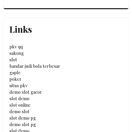
Links
pkv qq
sakong
slot
bandar judi bola terbesar
gaple
poker
situs pkv
demo slot gacor
slot demo
slot online
demo slot
slot demo pg
demo slot pg
slot demo