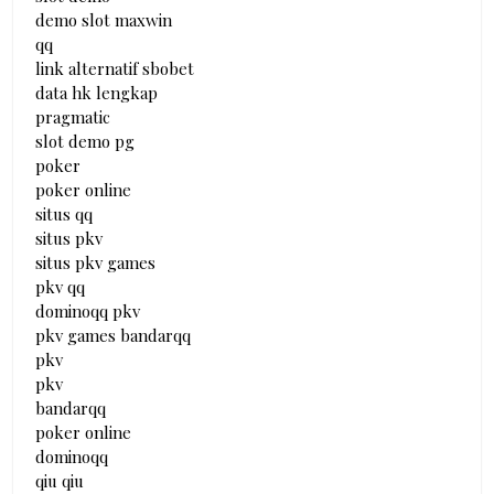
demo slot maxwin
qq
link alternatif sbobet
data hk lengkap
pragmatic
slot demo pg
poker
poker online
situs qq
situs pkv
situs pkv games
pkv qq
dominoqq pkv
pkv games bandarqq
pkv
pkv
bandarqq
poker online
dominoqq
qiu qiu