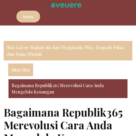
Skip
to
content
Menu
Slot Gacor Malam Ini dari Pragmatic Play, Deposit Pulsa
dan Dana Mudah
Situs Slot
Bagaimana Republik365 Merevolusi Cara Anda
Mengelola Keuangan
Bagaimana Republik365
Merevolusi Cara Anda