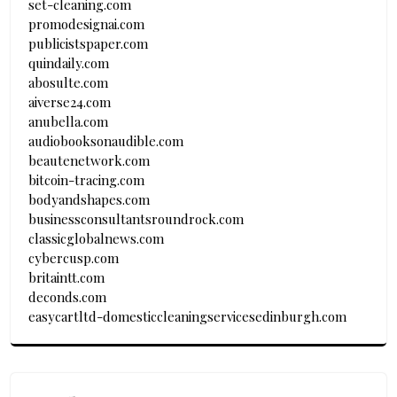
set-cleaning.com
promodesignai.com
publicistspaper.com
quindaily.com
abosulte.com
aiverse24.com
anubella.com
audiobooksonaudible.com
beautenetwork.com
bitcoin-tracing.com
bodyandshapes.com
businessconsultantsroundrock.com
classicglobalnews.com
cybercusp.com
britaintt.com
deconds.com
easycartltd-domesticcleaningservicesedinburgh.com