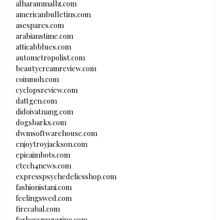
alharammallz.com
americanbulletins.com
asespares.com
arabianstime.com
atticabblues.com
autometropolist.com
beautycreamreview.com
coinmoh.com
cyclopsreview.com
dattgen.com
didoivatnang.com
dogsbarks.com
dwmsoftwarehouse.com
enjoytroyjackson.com
epicaimbots.com
etech4news.com
expresspsychedelicsshop.com
fashionistani.com
feelingswed.com
firecabal.com
forbessmagazine.com