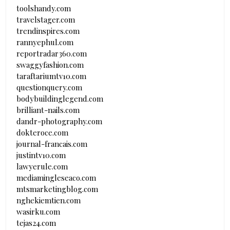
toolshandy.com
travelstager.com
trendinspires.com
rannyephul.com
reportradar360.com
swaggyfashion.com
taraftariumtv10.com
questionquery.com
bodybuildinglegend.com
brilliant-nails.com
dandr-photography.com
dokteroce.com
journal-francais.com
justintv10.com
lawyerule.com
mediamingleseaco.com
mtsmarketingblog.com
nghekiemtien.com
wasirku.com
tejas24.com