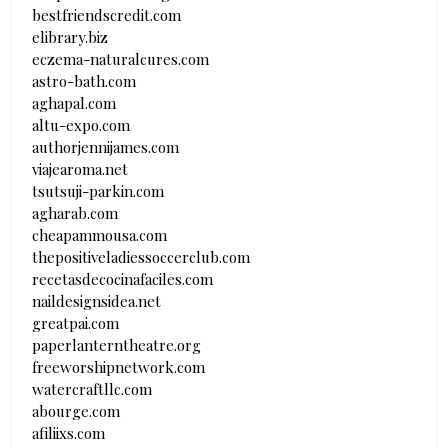
bestfriendscredit.com
elibrary.biz
eczema-naturalcures.com
astro-bath.com
aghapal.com
altu-expo.com
authorjennijames.com
viajearoma.net
tsutsuji-parkin.com
agharab.com
cheapammousa.com
thepositiveladiessoccerclub.com
recetasdecocinafaciles.com
naildesignsidea.net
greatpai.com
paperlanterntheatre.org
freeworshipnetwork.com
watercraftllc.com
abourge.com
afiliixs.com