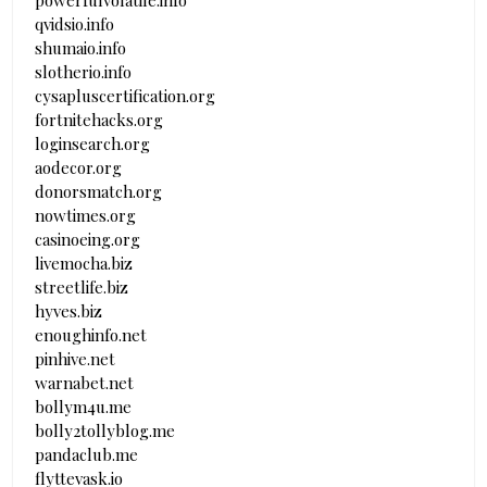
powerfulvolatile.info
qvidsio.info
shumaio.info
slotherio.info
cysapluscertification.org
fortnitehacks.org
loginsearch.org
aodecor.org
donorsmatch.org
nowtimes.org
casinoeing.org
livemocha.biz
streetlife.biz
hyves.biz
enoughinfo.net
pinhive.net
warnabet.net
bollym4u.me
bolly2tollyblog.me
pandaclub.me
flyttevask.io