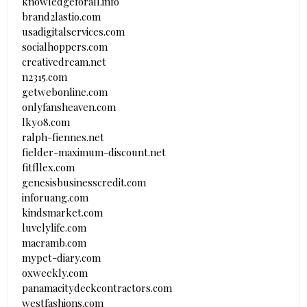
knowledgeforall.info
brand2lastio.com
usadigitalservices.com
socialhoppers.com
creativedream.net
n2315.com
getwebonline.com
onlyfansheaven.com
lky08.com
ralph-fiennes.net
fielder-maximum-discount.net
fitfllex.com
genesisbusinesscredit.com
inforuang.com
kindsmarket.com
luvelylife.com
macramb.com
mypet-diary.com
oxweekly.com
panamacitydeckcontractors.com
westfashions.com