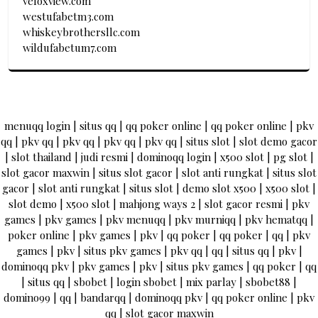
veloxview.com
westufabetm3.com
whiskeybrothersllc.com
wildufabetum7.com
menuqq login
|
situs qq
|
qq poker online
|
qq poker online
|
pkv
qq
|
pkv qq
|
pkv qq
|
pkv qq
|
pkv qq
|
situs slot
|
slot demo gacor
|
slot thailand
|
judi resmi
|
dominoqq login
|
x500 slot
|
pg slot
|
slot gacor maxwin
|
situs slot gacor
|
slot anti rungkat
|
situs slot
gacor
|
slot anti rungkat
|
situs slot
|
demo slot x500
|
x500 slot
|
slot demo
|
x500 slot
|
mahjong ways 2
|
slot gacor resmi
|
pkv
games
|
pkv games
|
pkv menuqq
|
pkv murniqq
|
pkv hematqq
|
poker online
|
pkv games
|
pkv
|
qq poker
|
qq poker
|
qq
|
pkv
games
|
pkv
|
situs pkv games
|
pkv qq
|
qq
|
situs qq
|
pkv
|
dominoqq pkv
|
pkv games
|
pkv
|
situs pkv games
|
qq poker
|
qq
|
situs qq
|
sbobet
|
login sbobet
|
mix parlay
|
sbobet88
|
domino99
|
qq
|
bandarqq
|
dominoqq pkv
|
qq poker online
|
pkv
qq
|
slot gacor maxwin