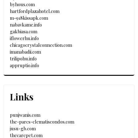
byhous.com
hartfordplazahotel.com
m-918kissapk.com
nabavkame.info
gakbiasa.com
iflowerhu.info
chicagocrystalconnection.com
imanabadii.com
trilipohu.info
appruptio.info
Links
punjwanis.com
the-parcs-clematiscondos.com
jusu-gb.com
thecarepet.com