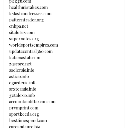
pickgb.com
healthmistakes.com
ksfashiondresses.com
patterntrader.org
cnhpa.net
sitalotus.com
supernotes.org
worldsportsempires.com
updatecentral360.com
katamastah.com
zqscore.net
aseleraio.info
asticio.info
egardenio.info
arxteamio.info
getalexio.info
accountaudittaxcon.com
prymprint.com
sportkeeda.org
besttimespend.com
careandcure.biz