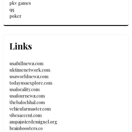
pkv games
qq
poker
Links
usafullnewz.com
uktimenetwork.com
usaworldnewz.com
todayusaexplore.com
usalocality.com
usafournewz.com
thebalochhal.com
vehicularmaster.com
vibesaccent.com
ampajavierdemiguel.org
brainboosters.co