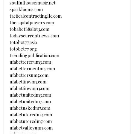
soulfulhousemusic.net
sparklooms.com
tacticalcontractingllc.com
thecapitalpowers.com
tobabet88slot3.com
todayscurrentnews.com
totobet77.asia
totobet77.org
trendingpublication.com
ufabettererum3.com
ufabettermentm4.com
ufabettersum7.com
ufabettinwm7.com
ufabettinwum3.com
ufabetunitedm3.com
ufabetunitedm7.com
ufabetuskedm7.com
ufabetutoredm3.com
ufabetutoredm7.com
ufabetvalleyum3.com