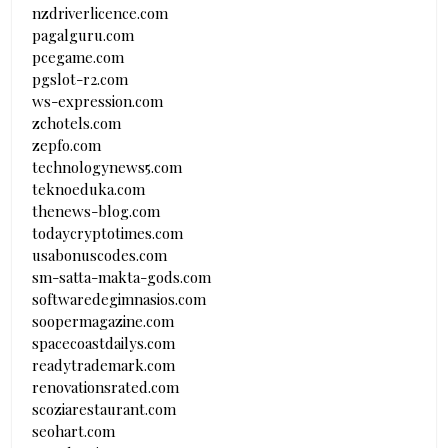
nzdriverlicence.com
pagalguru.com
pcegame.com
pgslot-r2.com
ws-expression.com
zchotels.com
zepfo.com
technologynews5.com
teknoeduka.com
thenews-blog.com
todaycryptotimes.com
usabonuscodes.com
sm-satta-makta-gods.com
softwaredegimnasios.com
soopermagazine.com
spacecoastdailys.com
readytrademark.com
renovationsrated.com
scoziarestaurant.com
seohart.com