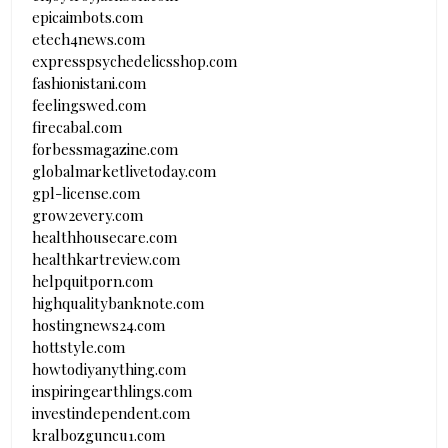
epicaimbots.com
etech4news.com
expresspsychedelicsshop.com
fashionistani.com
feelingswed.com
firecabal.com
forbessmagazine.com
globalmarketlivetoday.com
gpl-license.com
grow2every.com
healthhousecare.com
healthkartreview.com
helpquitporn.com
highqualitybanknote.com
hostingnews24.com
hottstyle.com
howtodiyanything.com
inspiringearthlings.com
investindependent.com
kralbozguncu1.com