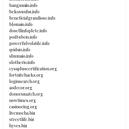
bangumiio.info
bekosunhu.info
beneficialgrandiose.info
blomaio.info
dosellinfoplete.info
podtubeio.info
powerfulvolatile.info
qvidsio.info
shumaio.info
slotherio.info
cysapluscertification.org
fortnitehacks.org
loginsearch.org
aodecor.org
donorsmatch.org
nowtimes.org
casinoeing.org
livemocha.biz
streetlife.biz
hyves.biz