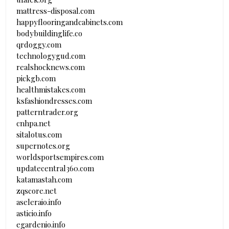
mattress-disposal.com
happyflooringandcabinets.com
bodybuildinglife.co
qrdoggy.com
technologygud.com
realshocknews.com
pickgb.com
healthmistakes.com
ksfashiondresses.com
patterntrader.org
cnhpa.net
sitalotus.com
supernotes.org
worldsportsempires.com
updatecentral360.com
katamastah.com
zqscore.net
aseleraio.info
asticio.info
egardenio.info