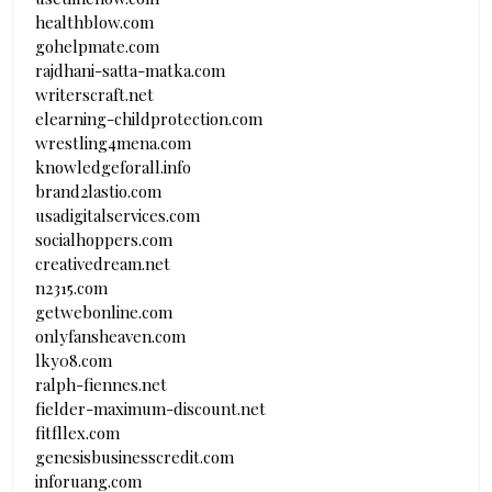
healthblow.com
gohelpmate.com
rajdhani-satta-matka.com
writerscraft.net
elearning-childprotection.com
wrestling4mena.com
knowledgeforall.info
brand2lastio.com
usadigitalservices.com
socialhoppers.com
creativedream.net
n2315.com
getwebonline.com
onlyfansheaven.com
lky08.com
ralph-fiennes.net
fielder-maximum-discount.net
fitfllex.com
genesisbusinesscredit.com
inforuang.com