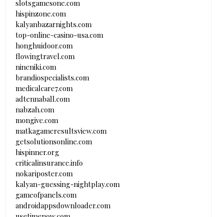
slotsgamesone.com
hispinzone.com
kalyanbazarnights.com
top-online-casino-usa.com
honghuidoor.com
flowingtravel.com
nineniki.com
brandiospecialists.com
medicalcare7.com
adtennaball.com
nabzah.com
mongive.com
matkagameresultsview.com
getsolutionsonline.com
hispinner.org
criticalinsurance.info
nokariposter.com
kalyan-guessing-nightplay.com
gameofpanels.com
androidappsdownloader.com
usetimenow.com