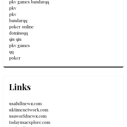
pkv games bandarqq
pkv
pkv
bandarqq
poker online
dominoqq
qiu qiu
pkv games
qq
poker
Links
usafullnewz.com
uktimenetwork.com
usaworldnewz.com
todayusaexplore.com