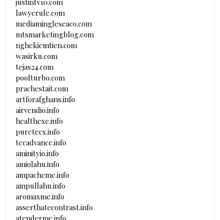
justintv10.com
lawyerule.com
mediamingleseaco.com
mtsmarketingblog.com
nghekiemtien.com
wasirku.com
tejas24.com
poolturbo.com
prachestait.com
artforafghans.info
airvendio.info
healthexe.info
puretecx.info
tecadvance.info
aminityio.info
amiolahu.info
ampacheme.info
ampullahu.info
aromaxme.info
asserthatecontrast.info
atenderme.info