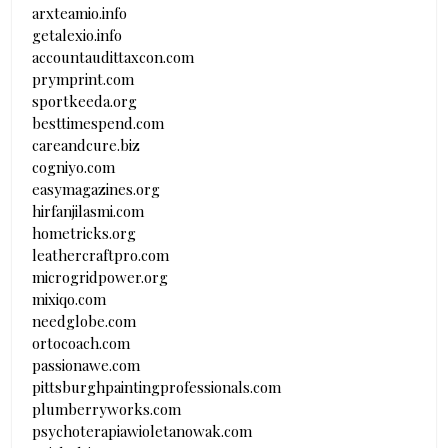
arxteamio.info
getalexio.info
accountaudittaxcon.com
prymprint.com
sportkeeda.org
besttimespend.com
careandcure.biz
cogniyo.com
easymagazines.org
hirfanjilasmi.com
hometricks.org
leathercraftpro.com
microgridpower.org
mixiqo.com
needglobe.com
ortocoach.com
passionawe.com
pittsburghpaintingprofessionals.com
plumberryworks.com
psychoterapiawioletanowak.com