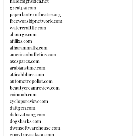
naildesignsidea.net
greatpai.com
paperlanterntheatre.org
freeworshipnetwork.com
watercraftllc.com
abourge.com
afiliixs.com
alharammallz.com
americanbulletins.com
asespares.com
arabianstime.com
atticabblues.com
autometropolist.com
beautycreamreview.com
coinmoh.com
cyclopsreview.com
dattgen.com
didoivatnang.com
dogsbarks.com
dwmsoftwarehouse.com
enjoytroyjackson.com