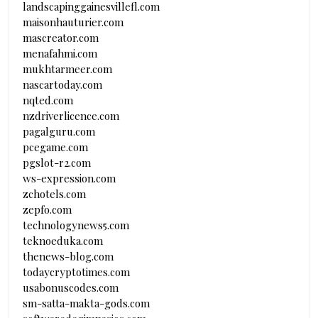
landscapinggainesvillefl.com
maisonhauturier.com
mascreator.com
menafahmi.com
mukhtarmeer.com
nascartoday.com
nqted.com
nzdriverlicence.com
pagalguru.com
pcegame.com
pgslot-r2.com
ws-expression.com
zchotels.com
zepfo.com
technologynews5.com
teknoeduka.com
thenews-blog.com
todaycryptotimes.com
usabonuscodes.com
sm-satta-makta-gods.com