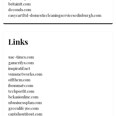
britaintt.com
deconds.com
easycartltd-domesticcleaningservicesedinburgh.com
Links
uae-times.com
gamerifys.com
inspiratif.net
vsmsnetworks.com
offthem.com
ibommatv.com
techporfit.com
bekasionline.com
nbusinessplan.com
greenlife360.com
cantshoutitout.com