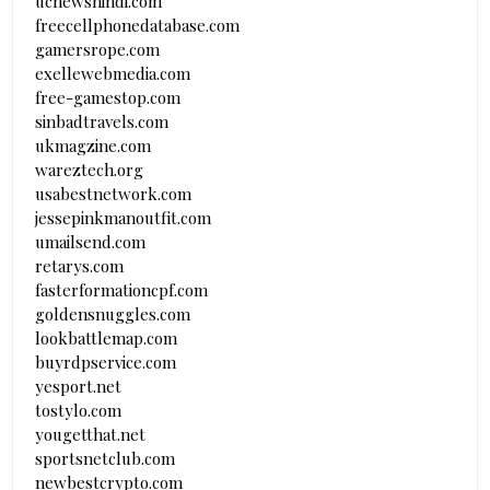
ucnewshindi.com
freecellphonedatabase.com
gamersrope.com
exellewebmedia.com
free-gamestop.com
sinbadtravels.com
ukmagzine.com
wareztech.org
usabestnetwork.com
jessepinkmanoutfit.com
umailsend.com
retarys.com
fasterformationcpf.com
goldensnuggles.com
lookbattlemap.com
buyrdpservice.com
yesport.net
tostylo.com
yougetthat.net
sportsnetclub.com
newbestcrypto.com