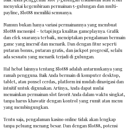
menyukai kegembiraan permainan 5-gulungan dan multi-
payline, Slot88 memiliki semuanya.
Namun bukan hanya variasi permainannya yang membuat
Slot88 menonjol – tetapi juga kualitas gameplaynya. Grafik
dan efek suaranya terbaik, menciptakan pengalaman bermain
game yang imersif dan menarik. Dan dengan fitur seperti
putaran bonus, putaran gratis, dan jackpot progresif, selalu
ada sesuatu yang menarik terjadi di gulungan.
Hal hebat lainnya tentang Slot88 adalah antarmukanya yang
ramah pengguna. Baik Anda bermain di komputer desktop,
tablet, atau ponsel cerdas, platform ini mudah dinavigasi dan
intuitif untuk digunakan. Artinya, Anda dapat mulai
memainkan permainan slot favorit Anda dalam waktu singkat,
tanpa harus khawatir dengan kontrol yang rumit atau menu
yang membingungkan.
Tentu saja, pengalaman kasino online tidak akan lengkap
tanpa peluang menang besar. Dan dengan Slot88, potensi