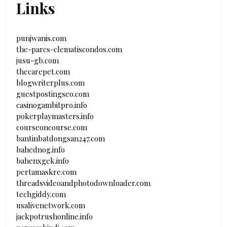
Links
punjwanis.com
the-parcs-clematiscondos.com
jusu-gb.com
thecarepet.com
blogwriterplus.com
guestpostingseo.com
casinogambitpro.info
pokerplaymasters.info
courseoncourse.com
bantinbatdongsan247.com
bahednog.info
bahenxgek.info
pertamaskre.com
threadsvideoandphotodownloader.com
techgiddy.com
usalivenetwork.com
jackpotrushonline.info