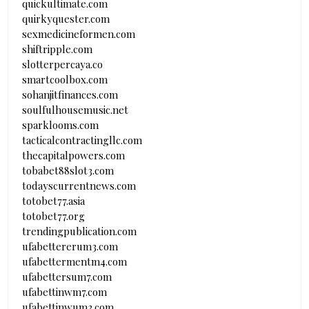
quickultimate.com
quirkyquester.com
sexmedicineformen.com
shiftripple.com
slotterpercaya.co
smartcoolbox.com
sohanjitfinances.com
soulfulhousemusic.net
sparklooms.com
tacticalcontractingllc.com
thecapitalpowers.com
tobabet88slot3.com
todayscurrentnews.com
totobet77.asia
totobet77.org
trendingpublication.com
ufabettererum3.com
ufabettermentm4.com
ufabettersum7.com
ufabettinwm7.com
ufabettinwum3.com