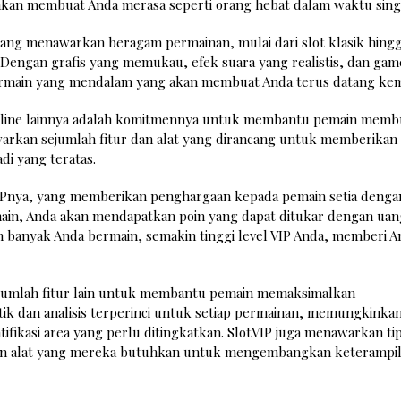
 akan membuat Anda merasa seperti orang hebat dalam waktu sing
 yang menawarkan beragam permainan, mulai dari slot klasik hing
 Dengan grafis yang memukau, efek suara yang realistis, dan gam
rmain yang mendalam yang akan membuat Anda terus datang kem
nline lainnya adalah komitmennya untuk membantu pemain memb
arkan sejumlah fitur dan alat yang dirancang untuk memberikan
i yang teratas.
 VIPnya, yang memberikan penghargaan kepada pemain setia denga
ermain, Anda akan mendapatkan poin yang dapat ditukar dengan uan
kin banyak Anda bermain, semakin tinggi level VIP Anda, memberi 
ejumlah fitur lain untuk membantu pemain memaksimalkan
tik dan analisis terperinci untuk setiap permainan, memungkinka
ikasi area yang perlu ditingkatkan. SlotVIP juga menawarkan ti
ain alat yang mereka butuhkan untuk mengembangkan keterampi