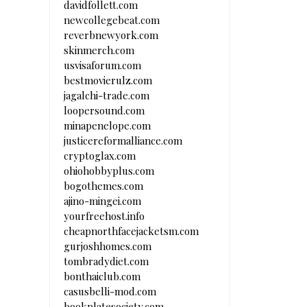
davidfollett.com
newcollegebeat.com
reverbnewyork.com
skinmerch.com
usvisaforum.com
bestmovierulz.com
jagalchi-trade.com
loopersound.com
minapenelope.com
justicereformalliance.com
cryptoglax.com
ohiohobbyplus.com
bogothemes.com
ajino-mingei.com
yourfreehost.info
cheapnorthfacejacketsm.com
gurjoshhomes.com
tombradydiet.com
bonthaiclub.com
casusbelli-mod.com
bookplatesociety.com