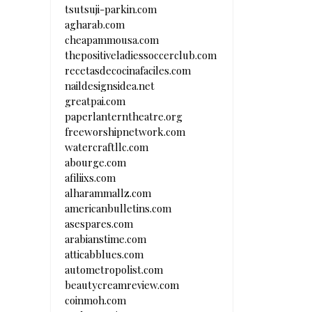
tsutsuji-parkin.com
agharab.com
cheapammousa.com
thepositiveladiessoccerclub.com
recetasdecocinafaciles.com
naildesignsidea.net
greatpai.com
paperlanterntheatre.org
freeworshipnetwork.com
watercraftllc.com
abourge.com
afiliixs.com
alharammallz.com
americanbulletins.com
asespares.com
arabianstime.com
atticabblues.com
autometropolist.com
beautycreamreview.com
coinmoh.com