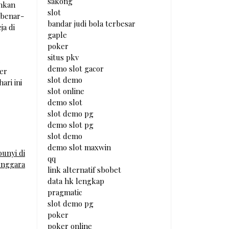
sakong
inkan
slot
 benar-
bandar judi bola terbesar
ja di
gaple
poker
situs pkv
demo slot gacor
er
slot demo
ari ini
slot online
demo slot
slot demo pg
demo slot pg
slot demo
demo slot maxwin
unyi di
qq
enggara
link alternatif sbobet
data hk lengkap
pragmatic
slot demo pg
poker
poker online