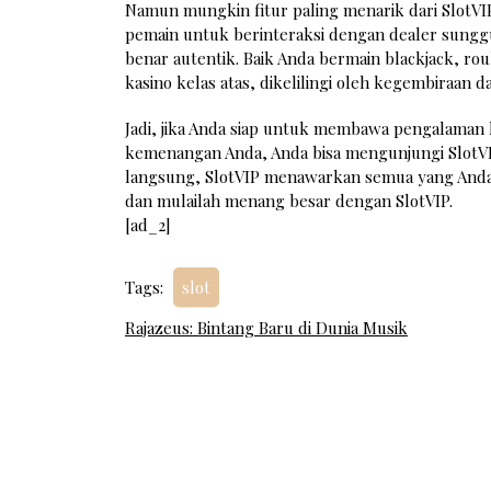
Namun mungkin fitur paling menarik dari SlotV
pemain untuk berinteraksi dengan dealer sungg
benar autentik. Baik Anda bermain blackjack, rou
kasino kelas atas, dikelilingi oleh kegembiraan 
Jadi, jika Anda siap untuk membawa pengalaman 
kemenangan Anda, Anda bisa mengunjungi SlotV
langsung, SlotVIP menawarkan semua yang Anda b
dan mulailah menang besar dengan SlotVIP.
[ad_2]
Tags:
slot
Post
Rajazeus: Bintang Baru di Dunia Musik
navigation