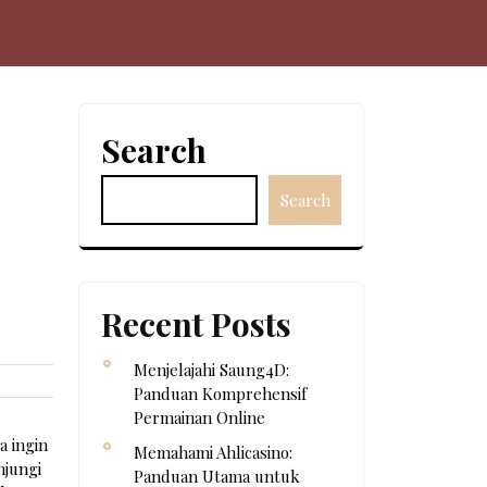
Search
Search
Recent Posts
Menjelajahi Saung4D:
Panduan Komprehensif
Permainan Online
a ingin
Memahami Ahlicasino:
jungi
Panduan Utama untuk