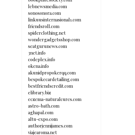
lebnewsmedia.com
sonosonora.com
linkuusinternasional1.com
friendsroll.com
spiderclothing.net
wondergadgetsshop.com
seatgurunews.com
3net.info
codeplex.info
okena.info
akunidpropokerqq.com
bespokecardetailing.com
bestfriendscredit.com
elibrary.biz
eczema-naturalcures.com
astro-bath.com
aghapal.com
altu-expo.com
authorjennijames.com
viajearoma.net