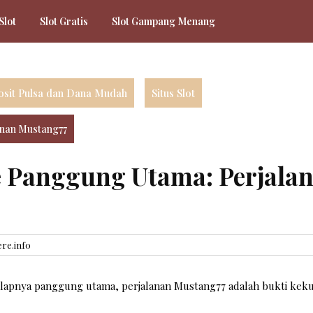
Slot
Slot Gratis
Slot Gampang Menang
posit Pulsa dan Dana Mudah
Situs Slot
anan Mustang77
e Panggung Utama: Perjala
re.info
rlapnya panggung utama, perjalanan Mustang77 adalah bukti kek