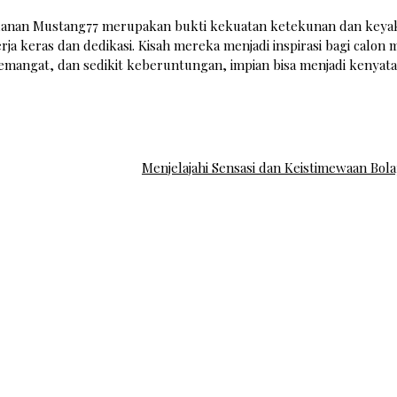
alanan Mustang77 merupakan bukti kekuatan ketekunan dan keya
a keras dan dedikasi. Kisah mereka menjadi inspirasi bagi calon m
angat, dan sedikit keberuntungan, impian bisa menjadi kenyata
Menjelajahi Sensasi dan Keistimewaan Bola