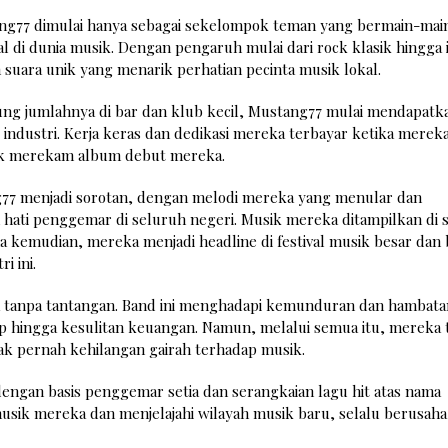
ang77 dimulai hanya sebagai sekelompok teman yang bermain-main
al di dunia musik. Dengan pengaruh mulai dari rock klasik hingga 
uara unik yang menarik perhatian pecinta musik lokal.
ung jumlahnya di bar dan klub kecil, Mustang77 mulai mendapatk
 industri. Kerja keras dan dedikasi mereka terbayar ketika merek
uk merekam album debut mereka.
7 menjadi sorotan, dengan melodi mereka yang menular dan
ti penggemar di seluruh negeri. Musik mereka ditampilkan di s
a kemudian, mereka menjadi headline di festival musik besar dan 
i ini.
tanpa tantangan. Band ini menghadapi kemunduran dan hambata
up hingga kesulitan keuangan. Namun, melalui semua itu, mereka 
ak pernah kehilangan gairah terhadap musik.
dengan basis penggemar setia dan serangkaian lagu hit atas nama
sik mereka dan menjelajahi wilayah musik baru, selalu berusah