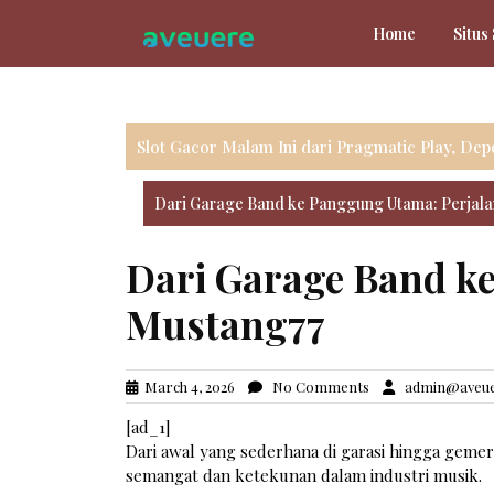
Skip
Home
Situs 
to
content
Slot Gacor Malam Ini dari Pragmatic Play, De
Dari Garage Band ke Panggung Utama: Perjal
Dari Garage Band k
Mustang77
March 4, 2026
No Comments
admin@aveue
[ad_1]
Dari awal yang sederhana di garasi hingga geme
semangat dan ketekunan dalam industri musik.