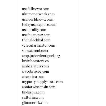
usafullnewz.com
uktimenetwork.com
usaworldnewz.com
todayusaexplore.com
usalocality.com
usafournewz.com
thebalochhal.com
vehicularmaster.com
vibesaccent.com
ampajavierdemiguel.org
brainboosters.co
amberlately.com
joycebriscoe.com
aicarmina.com
mypartysupplystore.com
annforwisconsin.com
findjaipur.com
cultofjim.com
glimmerick.com