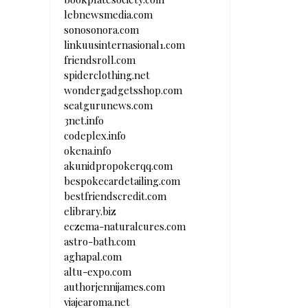
lebnewsmedia.com
sonosonora.com
linkuusinternasional1.com
friendsroll.com
spiderclothing.net
wondergadgetsshop.com
seatgurunews.com
3net.info
codeplex.info
okena.info
akunidpropokerqq.com
bespokecardetailing.com
bestfriendscredit.com
elibrary.biz
eczema-naturalcures.com
astro-bath.com
aghapal.com
altu-expo.com
authorjennijames.com
viajearoma.net