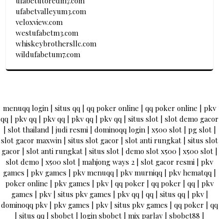
ufabetutoredm7.com
ufabetvalleyum3.com
veloxview.com
westufabetm3.com
whiskeybrothersllc.com
wildufabetum7.com
menuqq login
|
situs qq
|
qq poker online
|
qq poker online
|
pkv
qq
|
pkv qq
|
pkv qq
|
pkv qq
|
pkv qq
|
situs slot
|
slot demo gacor
|
slot thailand
|
judi resmi
|
dominoqq login
|
x500 slot
|
pg slot
|
slot gacor maxwin
|
situs slot gacor
|
slot anti rungkat
|
situs slot
gacor
|
slot anti rungkat
|
situs slot
|
demo slot x500
|
x500 slot
|
slot demo
|
x500 slot
|
mahjong ways 2
|
slot gacor resmi
|
pkv
games
|
pkv games
|
pkv menuqq
|
pkv murniqq
|
pkv hematqq
|
poker online
|
pkv games
|
pkv
|
qq poker
|
qq poker
|
qq
|
pkv
games
|
pkv
|
situs pkv games
|
pkv qq
|
qq
|
situs qq
|
pkv
|
dominoqq pkv
|
pkv games
|
pkv
|
situs pkv games
|
qq poker
|
qq
|
situs qq
|
sbobet
|
login sbobet
|
mix parlay
|
sbobet88
|