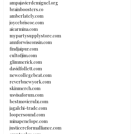
ampajavierdemiguel.org
brainboosters.co
amberlately.com
joycebriscoe.com
aicarmina.com
mypartysupplystore.com
annforwisconsin.com
findjaipur.com
cultofjim.com
glimmerick.com
davidfollett.com
newcollegebeat.com
reverbnewyork.com
skinmerch.com
usvisaforum.com
bestmovierulz.com
jagalchi-trade.com
loopersound.com
minapenelope.com
justicereformalliance.com