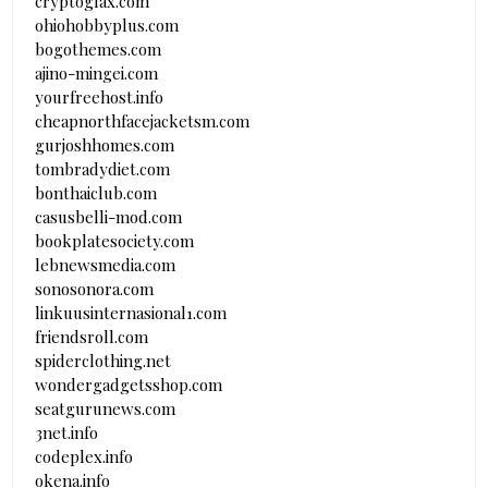
cryptoglax.com
ohiohobbyplus.com
bogothemes.com
ajino-mingei.com
yourfreehost.info
cheapnorthfacejacketsm.com
gurjoshhomes.com
tombradydiet.com
bonthaiclub.com
casusbelli-mod.com
bookplatesociety.com
lebnewsmedia.com
sonosonora.com
linkuusinternasional1.com
friendsroll.com
spiderclothing.net
wondergadgetsshop.com
seatgurunews.com
3net.info
codeplex.info
okena.info