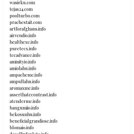
wasirku.com
tejas24.com
poolturbo.com
prachestait.com
artforafghans.info
airvendio.info
healthexe.info
puretecx.info
tecadvance.info
aminityio.info
amiolahu.info
ampacheme.info
ampullahu.info
aromaxme.info
asserthatecontrast.info
atenderme.info
bangumiio.info
bekosunhu.info
beneficialgrandiose.info
blomaio.info