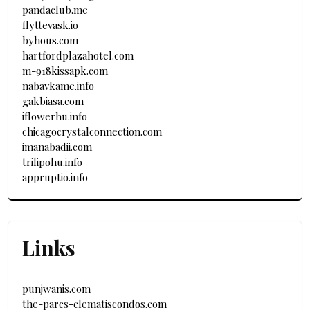
pandaclub.me
flyttevask.io
byhous.com
hartfordplazahotel.com
m-918kissapk.com
nabavkame.info
gakbiasa.com
iflowerhu.info
chicagocrystalconnection.com
imanabadii.com
trilipohu.info
appruptio.info
Links
punjwanis.com
the-parcs-clematiscondos.com