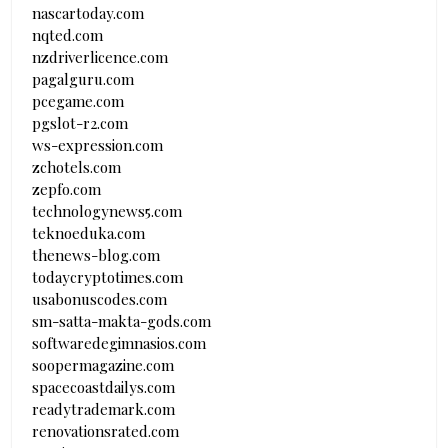
nascartoday.com
nqted.com
nzdriverlicence.com
pagalguru.com
pcegame.com
pgslot-r2.com
ws-expression.com
zchotels.com
zepfo.com
technologynews5.com
teknoeduka.com
thenews-blog.com
todaycryptotimes.com
usabonuscodes.com
sm-satta-makta-gods.com
softwaredegimnasios.com
soopermagazine.com
spacecoastdailys.com
readytrademark.com
renovationsrated.com