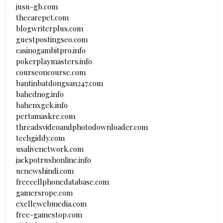
jusu-gb.com
thecarepet.com
blogwriterplus.com
guestpostingseo.com
casinogambitpro.info
pokerplaymasters.info
courseoncourse.com
bantinbatdongsan247.com
bahednog.info
bahenxgek.info
pertamaskre.com
threadsvideoandphotodownloader.com
techgiddy.com
usalivenetwork.com
jackpotrushonline.info
ucnewshindi.com
freecellphonedatabase.com
gamersrope.com
exellewebmedia.com
free-gamestop.com