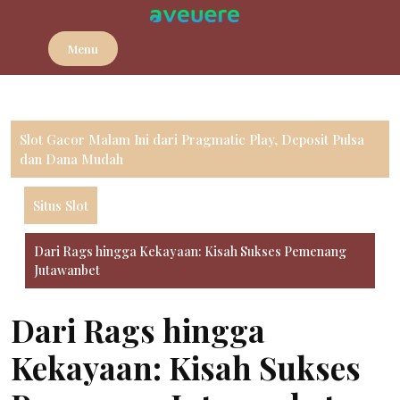
Skip
to
content
Menu
Slot Gacor Malam Ini dari Pragmatic Play, Deposit Pulsa
dan Dana Mudah
Situs Slot
Dari Rags hingga Kekayaan: Kisah Sukses Pemenang
Jutawanbet
Dari Rags hingga
Kekayaan: Kisah Sukses