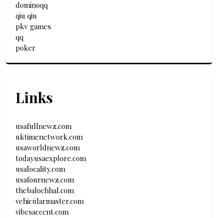
dominoqq
qiu qiu
pkv games
qq
poker
Links
usafullnewz.com
uktimenetwork.com
usaworldnewz.com
todayusaexplore.com
usalocality.com
usafournewz.com
thebalochhal.com
vehicularmaster.com
vibesaccent.com