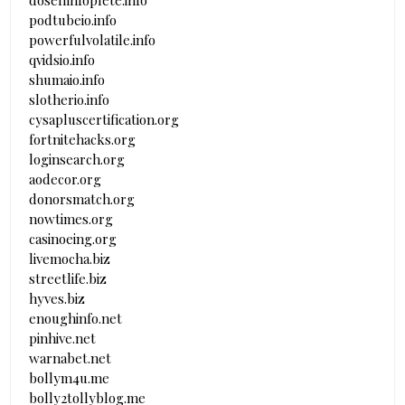
dosellinfoplete.info
podtubeio.info
powerfulvolatile.info
qvidsio.info
shumaio.info
slotherio.info
cysapluscertification.org
fortnitehacks.org
loginsearch.org
aodecor.org
donorsmatch.org
nowtimes.org
casinoeing.org
livemocha.biz
streetlife.biz
hyves.biz
enoughinfo.net
pinhive.net
warnabet.net
bollym4u.me
bolly2tollyblog.me