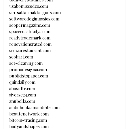
usabonuscodes.com
sm-satta-makta-gods.com
softwaredegimnasios.com
soopermagazine.com
spacecoastdailys.com
readytrademark.com
renovationsrated.com
scoziarestaurant.com
seohart.com
set-cleaning.com
promodesignai.com
publicistspaper.com
quindaily.com
abosulte.com
aiverse24.com
anubella.com
audiobooksonaudible.com
beautenetwork.com
bitcoin-tracing.com
bodyandshapes.com