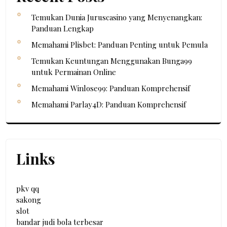
Temukan Dunia Juruscasino yang Menyenangkan:
Panduan Lengkap
Memahami Plisbet: Panduan Penting untuk Pemula
Temukan Keuntungan Menggunakan Bunga99
untuk Permainan Online
Memahami Winlose99: Panduan Komprehensif
Memahami Parlay4D: Panduan Komprehensif
Links
pkv qq
sakong
slot
bandar judi bola terbesar