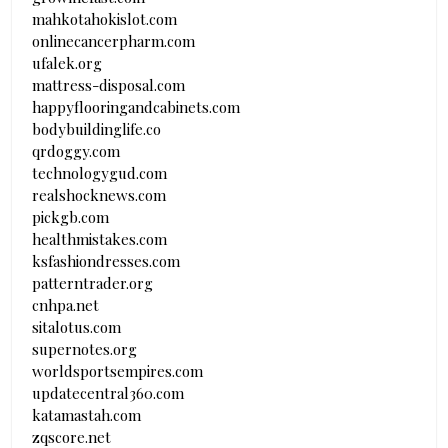
mahkotahokislot.com
onlinecancerpharm.com
ufalek.org
mattress-disposal.com
happyflooringandcabinets.com
bodybuildinglife.co
qrdoggy.com
technologygud.com
realshocknews.com
pickgb.com
healthmistakes.com
ksfashiondresses.com
patterntrader.org
cnhpa.net
sitalotus.com
supernotes.org
worldsportsempires.com
updatecentral360.com
katamastah.com
zqscore.net