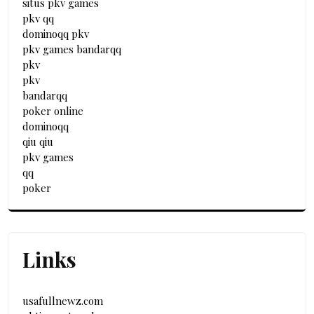
situs pkv games
pkv qq
dominoqq pkv
pkv games bandarqq
pkv
pkv
bandarqq
poker online
dominoqq
qiu qiu
pkv games
qq
poker
Links
usafullnewz.com