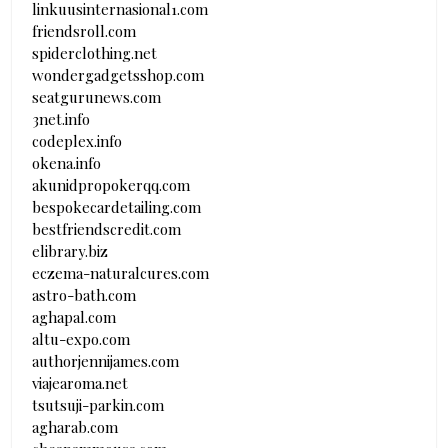
linkuusinternasional1.com
friendsroll.com
spiderclothing.net
wondergadgetsshop.com
seatgurunews.com
3net.info
codeplex.info
okena.info
akunidpropokerqq.com
bespokecardetailing.com
bestfriendscredit.com
elibrary.biz
eczema-naturalcures.com
astro-bath.com
aghapal.com
altu-expo.com
authorjennijames.com
viajearoma.net
tsutsuji-parkin.com
agharab.com