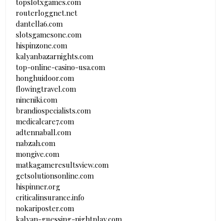
topslotxgames.com
routerloggnet.net
dantella6.com
slotsgamesone.com
hispinzone.com
kalyanbazarnights.com
top-online-casino-usa.com
honghuidoor.com
flowingtravel.com
nineniki.com
brandiospecialists.com
medicalcare7.com
adtennaball.com
nabzah.com
mongive.com
matkagameresultsview.com
getsolutionsonline.com
hispinner.org
criticalinsurance.info
nokariposter.com
kalyan-guessing-nightplay.com