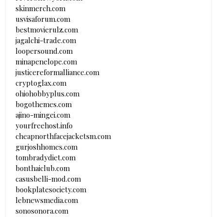
skinmerch.com
usvisaforum.com
bestmovierulz.com
jagalchi-trade.com
loopersound.com
minapenelope.com
justicereformalliance.com
cryptoglax.com
ohiohobbyplus.com
bogothemes.com
ajino-mingei.com
yourfreehost.info
cheapnorthfacejacketsm.com
gurjoshhomes.com
tombradydiet.com
bonthaiclub.com
casusbelli-mod.com
bookplatesociety.com
lebnewsmedia.com
sonosonora.com