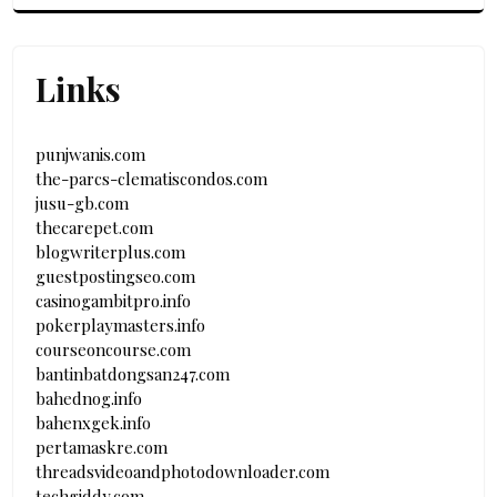
Links
punjwanis.com
the-parcs-clematiscondos.com
jusu-gb.com
thecarepet.com
blogwriterplus.com
guestpostingseo.com
casinogambitpro.info
pokerplaymasters.info
courseoncourse.com
bantinbatdongsan247.com
bahednog.info
bahenxgek.info
pertamaskre.com
threadsvideoandphotodownloader.com
techgiddy.com