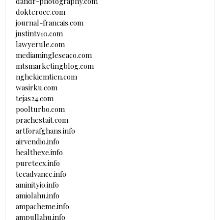
dandr-photography.com
dokteroce.com
journal-francais.com
justintv10.com
lawyerule.com
mediamingleseaco.com
mtsmarketingblog.com
nghekiemtien.com
wasirku.com
tejas24.com
poolturbo.com
prachestait.com
artforafghans.info
airvendio.info
healthexe.info
puretecx.info
tecadvance.info
aminityio.info
amiolahu.info
ampacheme.info
ampullahu.info