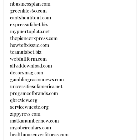
nbusinessplan.com
greenlife360.com
cantshoutitout.com
expressufabet.biz
mypuertoplata.net
thepioneerxpress.com
howtofixissue.com
teamufabet.biz
webfullform.com
allviddownload.com
decorsmag.com
gamblingcasinonews.com
universitiesofamerica.net
progameofbrands.com
qbreview.org
servicewueste.org
zippyrevs.com
matkanumbernow.com
myjobcirculars.com
healthmoreoverfitness.com