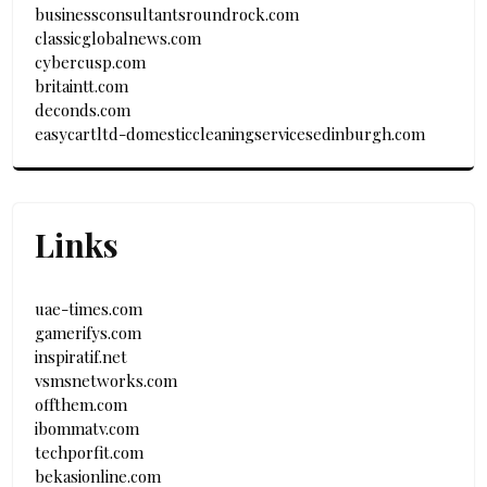
businessconsultantsroundrock.com
classicglobalnews.com
cybercusp.com
britaintt.com
deconds.com
easycartltd-domesticcleaningservicesedinburgh.com
Links
uae-times.com
gamerifys.com
inspiratif.net
vsmsnetworks.com
offthem.com
ibommatv.com
techporfit.com
bekasionline.com