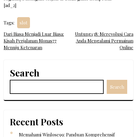
[ad_2]
Tags:
slot
Post
Dari Biasa Menjadi Luar Biasa:
Untung138: Merevolusi Cara
Kisah Perjalanan Monas77
Anda Mengalami Permainan
navigation
Menuju Ketenaran
Online
Search
Search
Recent Posts
Memahami Winlose99: Panduan Komprehensif