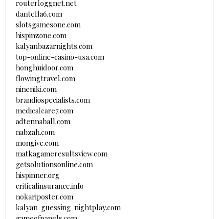
routerloggnet.net
dantella6.com
slotsgamesone.com
hispinzone.com
kalyanbazarnights.com
top-online-casino-usa.com
honghuidoor.com
flowingtravel.com
nineniki.com
brandiospecialists.com
medicalcare7.com
adtennaball.com
nabzah.com
mongive.com
matkagameresultsview.com
getsolutionsonline.com
hispinner.org
criticalinsurance.info
nokariposter.com
kalyan-guessing-nightplay.com
gameofpanels.com