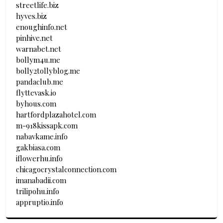
streetlife.biz
hyves.biz
enoughinfo.net
pinhive.net
warnabet.net
bollym4u.me
bolly2tollyblog.me
pandaclub.me
flyttevask.io
byhous.com
hartfordplazahotel.com
m-918kissapk.com
nabavkame.info
gakbiasa.com
iflowerhu.info
chicagocrystalconnection.com
imanabadii.com
trilipohu.info
appruptio.info