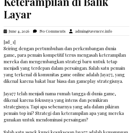
Keterampilan di Balik
Layar
June 4, 2026
No Comments
admin@aveuere.info
[ad_1]
Seiring dengan pertumbuhan dan perkembangan dunia
game, para pemain kompetitif terus mengasah keterampilan
mereka dan mengembangkan strategi baru untuk tetap
menjadi yang terdepan dalam persaingan. Salah satu pemain
yang terkenal di komunitas game online adalah Jaya77, yang
dikenal karena bakat luar biasa dan gameplay strategisnya.
Jaya77 telah menjadi nama rumah tangga di dunia game,
dikenal karena fokusnya yang intens dan pemikiran
strategisnya. Tapi apa sebenarnya yang ada dalam pikiran
pemain top ini? Strategi dan keterampilan apa yang mereka
gunakan untuk mendominasi persaingan?
Salah satu aspek kunci kesuksesan Jaya77 adalah kemampuan