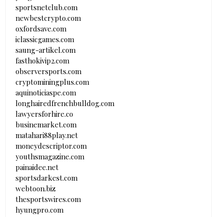
sportsnetclub.com
newbestcrypto.com
oxfordsave.com
iclassicgames.com
saung-artikel.com
fasthokivip2.com
observersports.com
cryptominingplus.com
aquinoticiaspe.com
longhairedfrenchbulldog.com
lawyersforhire.co
businemarket.com
matahari88play.net
moneydescriptor.com
youthsmagazine.com
painaidee.net
sportsdarkest.com
webtoon.biz
thesportswires.com
hyungpro.com