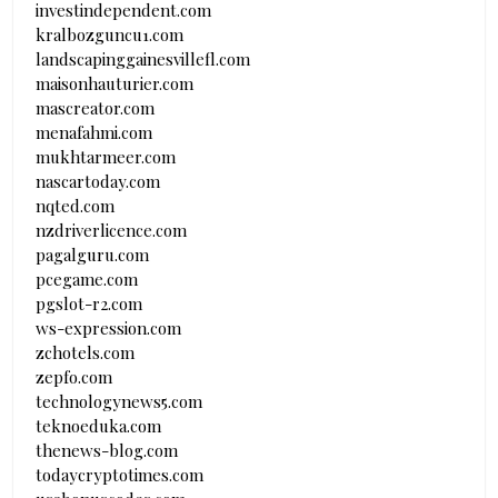
investindependent.com
kralbozguncu1.com
landscapinggainesvillefl.com
maisonhauturier.com
mascreator.com
menafahmi.com
mukhtarmeer.com
nascartoday.com
nqted.com
nzdriverlicence.com
pagalguru.com
pcegame.com
pgslot-r2.com
ws-expression.com
zchotels.com
zepfo.com
technologynews5.com
teknoeduka.com
thenews-blog.com
todaycryptotimes.com