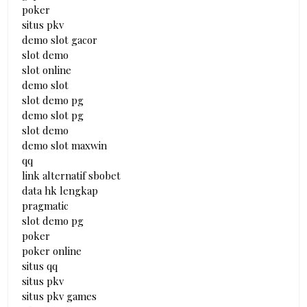
poker
situs pkv
demo slot gacor
slot demo
slot online
demo slot
slot demo pg
demo slot pg
slot demo
demo slot maxwin
qq
link alternatif sbobet
data hk lengkap
pragmatic
slot demo pg
poker
poker online
situs qq
situs pkv
situs pkv games