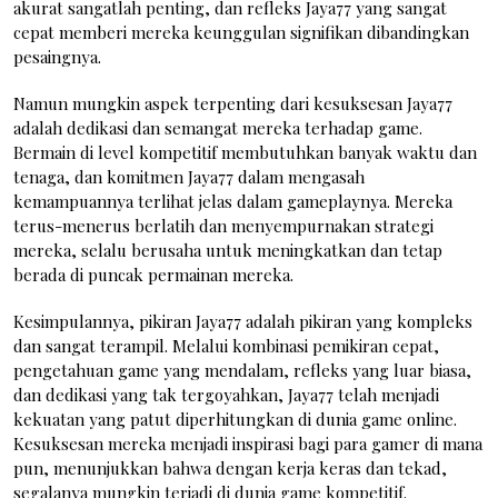
akurat sangatlah penting, dan refleks Jaya77 yang sangat
cepat memberi mereka keunggulan signifikan dibandingkan
pesaingnya.
Namun mungkin aspek terpenting dari kesuksesan Jaya77
adalah dedikasi dan semangat mereka terhadap game.
Bermain di level kompetitif membutuhkan banyak waktu dan
tenaga, dan komitmen Jaya77 dalam mengasah
kemampuannya terlihat jelas dalam gameplaynya. Mereka
terus-menerus berlatih dan menyempurnakan strategi
mereka, selalu berusaha untuk meningkatkan dan tetap
berada di puncak permainan mereka.
Kesimpulannya, pikiran Jaya77 adalah pikiran yang kompleks
dan sangat terampil. Melalui kombinasi pemikiran cepat,
pengetahuan game yang mendalam, refleks yang luar biasa,
dan dedikasi yang tak tergoyahkan, Jaya77 telah menjadi
kekuatan yang patut diperhitungkan di dunia game online.
Kesuksesan mereka menjadi inspirasi bagi para gamer di mana
pun, menunjukkan bahwa dengan kerja keras dan tekad,
segalanya mungkin terjadi di dunia game kompetitif.