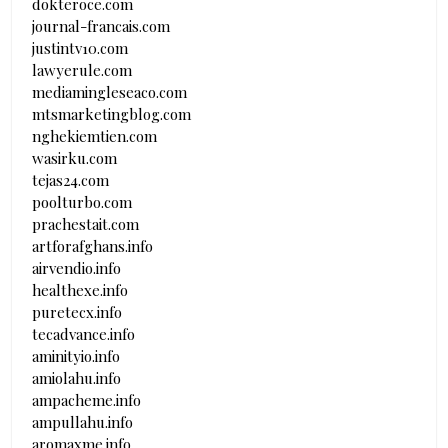
dokteroce.com
journal-francais.com
justintv10.com
lawyerule.com
mediamingleseaco.com
mtsmarketingblog.com
nghekiemtien.com
wasirku.com
tejas24.com
poolturbo.com
prachestait.com
artforafghans.info
airvendio.info
healthexe.info
puretecx.info
tecadvance.info
aminityio.info
amiolahu.info
ampacheme.info
ampullahu.info
aromaxme.info