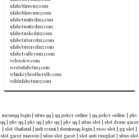
ufabettinwm7.com
ufabettinwum3.com
ufabetunitedm3.com
ufabetunitedm7.com
ufabetuskedm7.com
ufabetutoredm3.com
ufabetutoredm7.com
ufabetvalleyum3.com
veloxview.com
westufabetm3.com
whiskeybrothersllc.com
wildufabetum7.com
menuqq login
|
situs qq
|
qq poker online
|
qq poker online
|
pkv
qq
|
pkv qq
|
pkv qq
|
pkv qq
|
pkv qq
|
situs slot
|
slot demo gacor
|
slot thailand
|
judi resmi
|
dominoqq login
|
x500 slot
|
pg slot
|
slot gacor maxwin
|
situs slot gacor
|
slot anti rungkat
|
situs slot