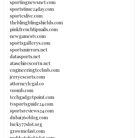
sportingnewsnet.com
sportstime24day.com
sporteslive.com
theblingblingshields.com
pinkfrenchtipnails.com
newgamestv.com
sportsgallerys.com
sportsmirrors.net
datasports.net
atasehirescortu.net
engineeringtechub.com
jerryescorts.com
attorneylegal.co
voomb.com
techgadgetpoint.com
tvsportsguide24.com
sportsreviews24.com
dubai360blog.com
lucky77slot.org
growmefast.com
mahkotahokislot.com