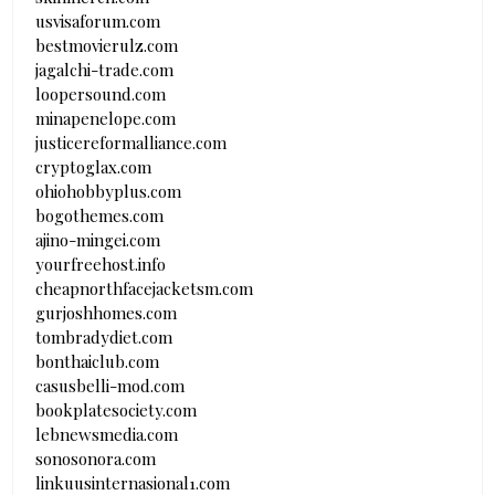
usvisaforum.com
bestmovierulz.com
jagalchi-trade.com
loopersound.com
minapenelope.com
justicereformalliance.com
cryptoglax.com
ohiohobbyplus.com
bogothemes.com
ajino-mingei.com
yourfreehost.info
cheapnorthfacejacketsm.com
gurjoshhomes.com
tombradydiet.com
bonthaiclub.com
casusbelli-mod.com
bookplatesociety.com
lebnewsmedia.com
sonosonora.com
linkuusinternasional1.com