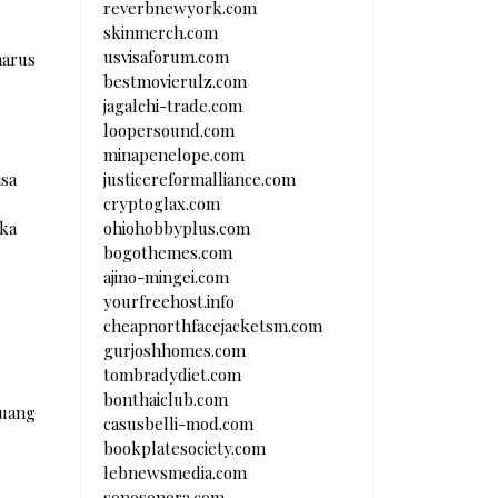
reverbnewyork.com
skinmerch.com
usvisaforum.com
harus
bestmovierulz.com
jagalchi-trade.com
loopersound.com
minapenelope.com
isa
justicereformalliance.com
cryptoglax.com
eka
ohiohobbyplus.com
bogothemes.com
ajino-mingei.com
yourfreehost.info
cheapnorthfacejacketsm.com
gurjoshhomes.com
tombradydiet.com
bonthaiclub.com
luang
casusbelli-mod.com
bookplatesociety.com
lebnewsmedia.com
sonosonora.com