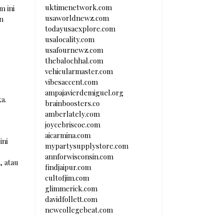
uktimenetwork.com
m ini
usaworldnewz.com
n
todayusaexplore.com
usalocality.com
usafournewz.com
thebalochhal.com
vehicularmaster.com
vibesaccent.com
ampajavierdemiguel.org
a.
brainboosters.co
amberlately.com
joycebriscoe.com
aicarmina.com
ini
mypartysupplystore.com
annforwisconsin.com
, atau
findjaipur.com
cultofjim.com
glimmerick.com
davidfollett.com
newcollegebeat.com