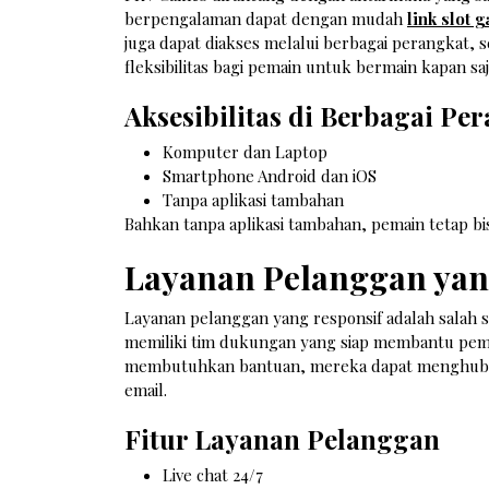
berpengalaman dapat dengan mudah
link slot 
juga dapat diakses melalui berbagai perangkat,
fleksibilitas bagi pemain untuk bermain kapan saj
Aksesibilitas di Berbagai Pe
Komputer dan Laptop
Smartphone Android dan iOS
Tanpa aplikasi tambahan
Bahkan tanpa aplikasi tambahan, pemain tetap 
Layanan Pelanggan ya
Layanan pelanggan yang responsif adalah salah 
memiliki tim dukungan yang siap membantu pema
membutuhkan bantuan, mereka dapat menghubungi 
email.
Fitur Layanan Pelanggan
Live chat 24/7