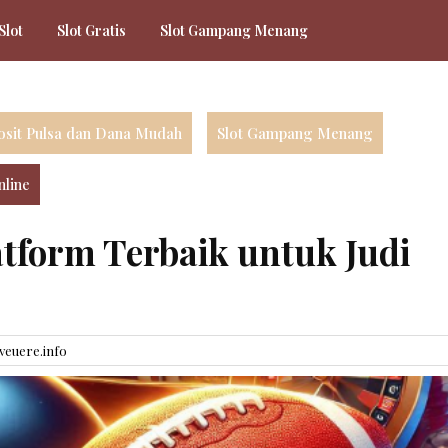
Slot
Slot Gratis
Slot Gampang Menang
posit Pulsa dan Dana Mudah
Slot Gampang Menang
nline
atform Terbaik untuk Judi
euere.info