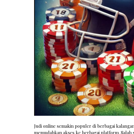
Judi online semakin populer di berbagai kalang
memudahkan akses ke berbagai platform. Salah s