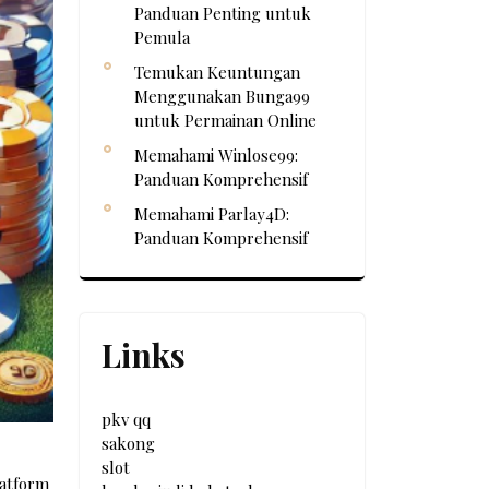
Panduan Penting untuk
Pemula
Temukan Keuntungan
Menggunakan Bunga99
untuk Permainan Online
Memahami Winlose99:
Panduan Komprehensif
Memahami Parlay4D:
Panduan Komprehensif
Links
pkv qq
sakong
slot
latform