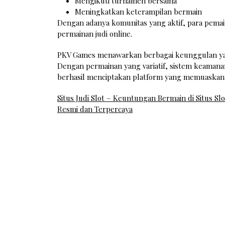
Mengikuti turnamen bersama
Meningkatkan keterampilan bermain
Dengan adanya komunitas yang aktif, para pem
permainan judi online.
PKV Games menawarkan berbagai keunggulan yang 
Dengan permainan yang variatif, sistem keamana
berhasil menciptakan platform yang memuaskan
Post
Situs Judi Slot – Keuntungan Bermain di Situs Sl
Resmi dan Terpercaya
navigation