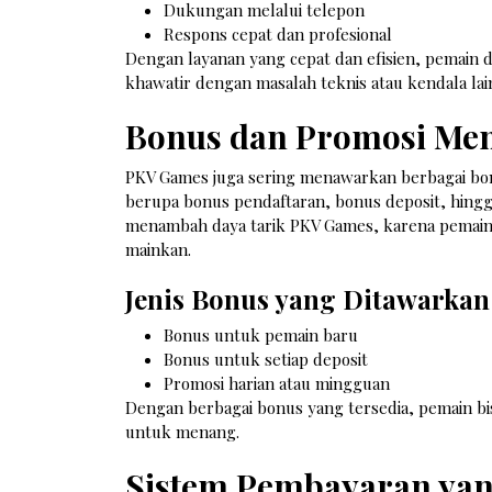
Dukungan melalui telepon
Respons cepat dan profesional
Dengan layanan yang cepat dan efisien, pemain 
khawatir dengan masalah teknis atau kendala lai
Bonus dan Promosi Me
PKV Games juga sering menawarkan berbagai bon
berupa bonus pendaftaran, bonus deposit, hingga
menambah daya tarik PKV Games, karena pemain 
mainkan.
Jenis Bonus yang Ditawarkan
Bonus untuk pemain baru
Bonus untuk setiap deposit
Promosi harian atau mingguan
Dengan berbagai bonus yang tersedia, pemain bi
untuk menang.
Sistem Pembayaran ya