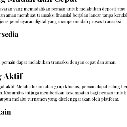
ayaran yang memudahkan pemain untuk melakukan deposit atau
n aman membuat transaksi finansial berjalan lancar tanpa kendal
 jenis pembayaran digital yang mempermudah proses transaksi.
rsedia
 pemain dapat melakukan transaksi dengan cepat dan aman.
 Aktif
t aktif. Melalui forum atau grup khusus, pemain dapat saling be
n. Komunitas ini juga memberikan kesempatan bagi pemain untuk 
 maupun melalui turnamen yang diselenggarakan oleh platform.
main