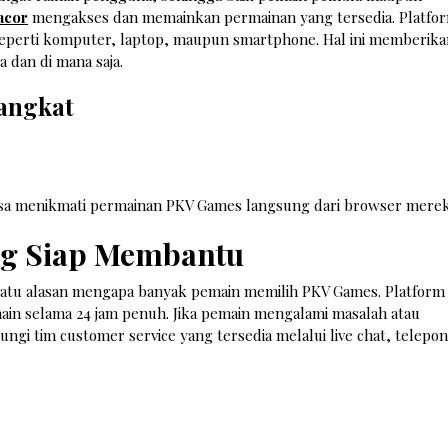
gacor
mengakses dan memainkan permainan yang tersedia. Platfor
 seperti komputer, laptop, maupun smartphone. Hal ini memberika
a dan di mana saja.
rangkat
bisa menikmati permainan PKV Games langsung dari browser merek
ng Siap Membantu
satu alasan mengapa banyak pemain memilih PKV Games. Platform 
in selama 24 jam penuh. Jika pemain mengalami masalah atau
tim customer service yang tersedia melalui live chat, telepon