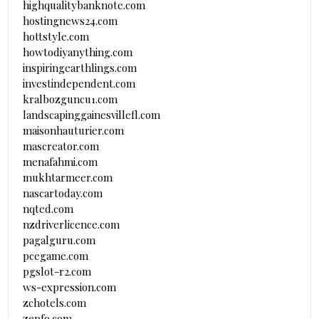
highqualitybanknote.com
hostingnews24.com
hottstyle.com
howtodiyanything.com
inspiringearthlings.com
investindependent.com
kralbozguncu1.com
landscapinggainesvillefl.com
maisonhauturier.com
mascreator.com
menafahmi.com
mukhtarmeer.com
nascartoday.com
nqted.com
nzdriverlicence.com
pagalguru.com
pcegame.com
pgslot-r2.com
ws-expression.com
zchotels.com
zepfo.com