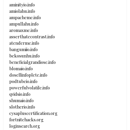
aminityio.info
amiolahu.info
ampacheme.info
ampullahu.info
aromaxme.info
asserthatecontrast.info
atenderme.info
bangumiio.info
bekosunhu.info
beneficialgrandiose.info
blomaio.info
dosellinfoplete.info
podtubeio.info
powerfulvolatile.info
qvidsio.info
shumaio.info
slotherio.info
cysapluscertification.org
fortnitehacks.org
loginsearch.org