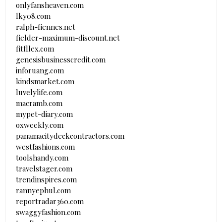
onlyfansheaven.com
lky08.com
ralph-fiennes.net
fielder-maximum-discount.net
fitfllex.com
genesisbusinesscredit.com
inforuang.com
kindsmarket.com
luvelylife.com
macramb.com
mypet-diary.com
oxweekly.com
panamacitydeckcontractors.com
westfashions.com
toolshandy.com
travelstager.com
trendinspires.com
rannyephul.com
reportradar360.com
swaggyfashion.com