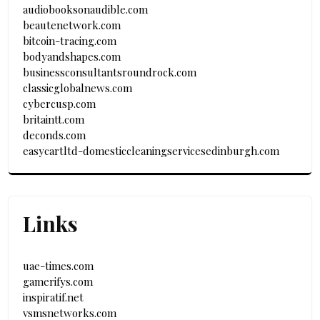
audiobooksonaudible.com
beautenetwork.com
bitcoin-tracing.com
bodyandshapes.com
businessconsultantsroundrock.com
classicglobalnews.com
cybercusp.com
britaintt.com
deconds.com
easycartltd-domesticcleaningservicesedinburgh.com
Links
uae-times.com
gamerifys.com
inspiratif.net
vsmsnetworks.com