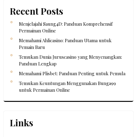
Recent Posts
Menjelajahi Saung4D: Panduan Komprehensif
Permainan Online
Memahami Ahlicasino: Panduan Utama untuk
Pemain Baru
Temukan Dunia Juruscasino yang Menyenangkan:
Panduan Lengkap
Memahami Plisbet: Panduan Penting untuk Pemula
Temukan Keuntungan Menggunakan Bunga99
untuk Permainan Online
Links