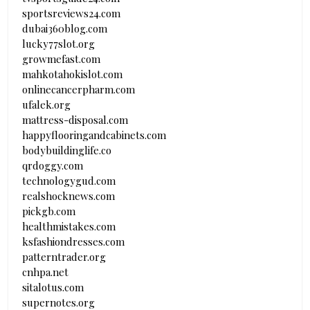
sportsreviews24.com
dubai360blog.com
lucky77slot.org
growmefast.com
mahkotahokislot.com
onlinecancerpharm.com
ufalek.org
mattress-disposal.com
happyflooringandcabinets.com
bodybuildinglife.co
qrdoggy.com
technologygud.com
realshocknews.com
pickgb.com
healthmistakes.com
ksfashiondresses.com
patterntrader.org
cnhpa.net
sitalotus.com
supernotes.org