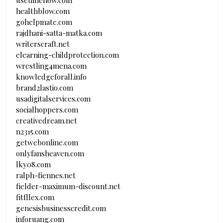
usetimenow.com
healthblow.com
gohelpmate.com
rajdhani-satta-matka.com
writerscraft.net
elearning-childprotection.com
wrestling4mena.com
knowledgeforall.info
brand2lastio.com
usadigitalservices.com
socialhoppers.com
creativedream.net
n2315.com
getwebonline.com
onlyfansheaven.com
lky08.com
ralph-fiennes.net
fielder-maximum-discount.net
fitfllex.com
genesisbusinesscredit.com
inforuang.com