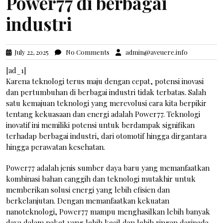
Power77 di berbagai
industri
July 22, 2025
No Comments
admin@aveuere.info
[ad_1]
Karena teknologi terus maju dengan cepat, potensi inovasi
dan pertumbuhan di berbagai industri tidak terbatas. Salah
satu kemajuan teknologi yang merevolusi cara kita berpikir
tentang kekuasaan dan energi adalah Power77. Teknologi
inovatif ini memiliki potensi untuk berdampak signifikan
terhadap berbagai industri, dari otomotif hingga dirgantara
hingga perawatan kesehatan.
Power77 adalah jenis sumber daya baru yang memanfaatkan
kombinasi bahan canggih dan teknologi mutakhir untuk
memberikan solusi energi yang lebih efisien dan
berkelanjutan. Dengan memanfaatkan kekuatan
nanoteknologi, Power77 mampu menghasilkan lebih banyak
daya dalam paket yang lebih kecil dan lebih ringan daripada