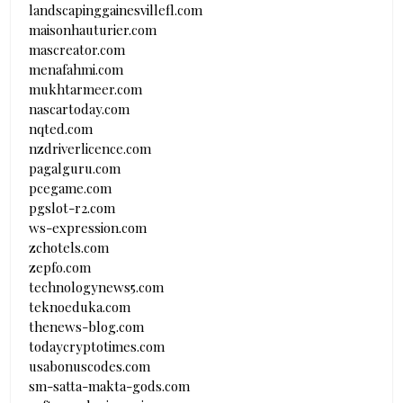
landscapinggainesvillefl.com
maisonhauturier.com
mascreator.com
menafahmi.com
mukhtarmeer.com
nascartoday.com
nqted.com
nzdriverlicence.com
pagalguru.com
pcegame.com
pgslot-r2.com
ws-expression.com
zchotels.com
zepfo.com
technologynews5.com
teknoeduka.com
thenews-blog.com
todaycryptotimes.com
usabonuscodes.com
sm-satta-makta-gods.com