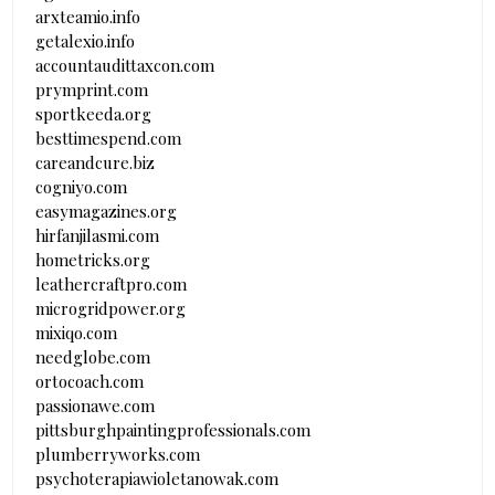
arxteamio.info
getalexio.info
accountaudittaxcon.com
prymprint.com
sportkeeda.org
besttimespend.com
careandcure.biz
cogniyo.com
easymagazines.org
hirfanjilasmi.com
hometricks.org
leathercraftpro.com
microgridpower.org
mixiqo.com
needglobe.com
ortocoach.com
passionawe.com
pittsburghpaintingprofessionals.com
plumberryworks.com
psychoterapiawioletanowak.com