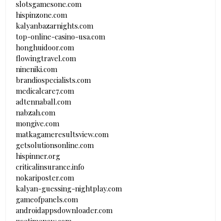
slotsgamesone.com
hispinzone.com
kalyanbazarnights.com
top-online-casino-usa.com
honghuidoor.com
flowingtravel.com
nineniki.com
brandiospecialists.com
medicalcare7.com
adtennaball.com
nabzah.com
mongive.com
matkagameresultsview.com
getsolutionsonline.com
hispinner.org
criticalinsurance.info
nokariposter.com
kalyan-guessing-nightplay.com
gameofpanels.com
androidappsdownloader.com