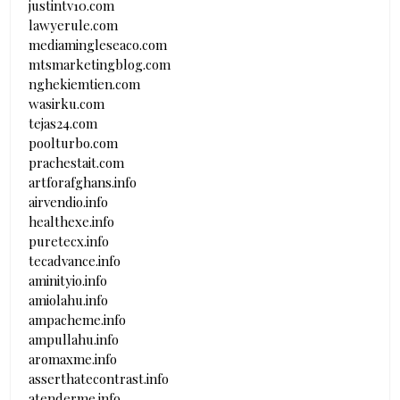
justintv10.com
lawyerule.com
mediamingleseaco.com
mtsmarketingblog.com
nghekiemtien.com
wasirku.com
tejas24.com
poolturbo.com
prachestait.com
artforafghans.info
airvendio.info
healthexe.info
puretecx.info
tecadvance.info
aminityio.info
amiolahu.info
ampacheme.info
ampullahu.info
aromaxme.info
asserthatecontrast.info
atenderme.info