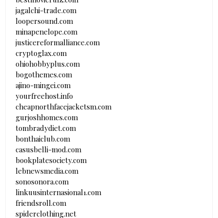
jagalchi-trade.com
loopersound.com
minapenelope.com
justicereformalliance.com
cryptoglax.com
ohiohobbyplus.com
bogothemes.com
ajino-mingei.com
yourfreehost.info
cheapnorthfacejacketsm.com
gurjoshhomes.com
tombradydiet.com
bonthaiclub.com
casusbelli-mod.com
bookplatesociety.com
lebnewsmedia.com
sonosonora.com
linkuusinternasional1.com
friendsroll.com
spiderclothing.net