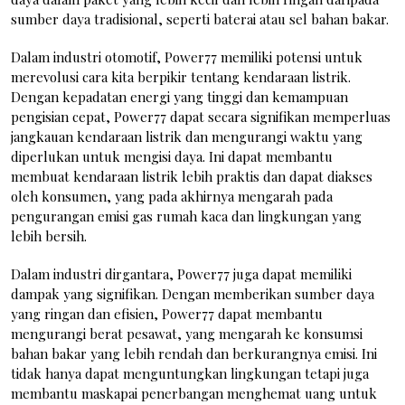
sumber daya tradisional, seperti baterai atau sel bahan bakar.
Dalam industri otomotif, Power77 memiliki potensi untuk
merevolusi cara kita berpikir tentang kendaraan listrik.
Dengan kepadatan energi yang tinggi dan kemampuan
pengisian cepat, Power77 dapat secara signifikan memperluas
jangkauan kendaraan listrik dan mengurangi waktu yang
diperlukan untuk mengisi daya. Ini dapat membantu
membuat kendaraan listrik lebih praktis dan dapat diakses
oleh konsumen, yang pada akhirnya mengarah pada
pengurangan emisi gas rumah kaca dan lingkungan yang
lebih bersih.
Dalam industri dirgantara, Power77 juga dapat memiliki
dampak yang signifikan. Dengan memberikan sumber daya
yang ringan dan efisien, Power77 dapat membantu
mengurangi berat pesawat, yang mengarah ke konsumsi
bahan bakar yang lebih rendah dan berkurangnya emisi. Ini
tidak hanya dapat menguntungkan lingkungan tetapi juga
membantu maskapai penerbangan menghemat uang untuk