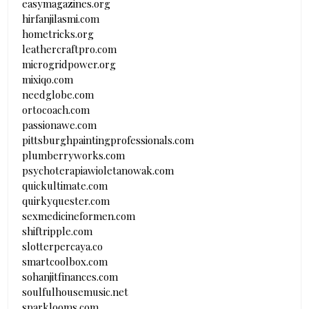
easymagazines.org
hirfanjilasmi.com
hometricks.org
leathercraftpro.com
microgridpower.org
mixiqo.com
needglobe.com
ortocoach.com
passionawe.com
pittsburghpaintingprofessionals.com
plumberryworks.com
psychoterapiawioletanowak.com
quickultimate.com
quirkyquester.com
sexmedicineformen.com
shiftripple.com
slotterpercaya.co
smartcoolbox.com
sohanjitfinances.com
soulfulhousemusic.net
sparklooms.com