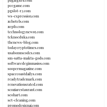
pagalguru.com
pcegame.com
pgslot-r2.com
ws-expression.com
zchotels.com
zepfo.com
technologynews5.com
teknoeduka.com
thenews-blog.com
todaycryptotimes.com
usabonuscodes.com
sm-satta-makta-gods.com
softwaredegimnasios.com
soopermagazine.com
spacecoastdailys.com
readytrademark.com
renovationsrated.com
scoziarestaurant.com
seohart.com
set-cleaning.com
promodesignai.com