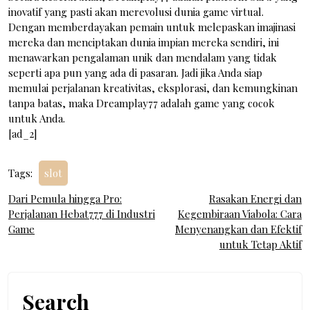
inovatif yang pasti akan merevolusi dunia game virtual.
Dengan memberdayakan pemain untuk melepaskan imajinasi
mereka dan menciptakan dunia impian mereka sendiri, ini
menawarkan pengalaman unik dan mendalam yang tidak
seperti apa pun yang ada di pasaran. Jadi jika Anda siap
memulai perjalanan kreativitas, eksplorasi, dan kemungkinan
tanpa batas, maka Dreamplay77 adalah game yang cocok
untuk Anda.
[ad_2]
Tags:
slot
Post
Dari Pemula hingga Pro:
Rasakan Energi dan
Perjalanan Hebat777 di Industri
Kegembiraan Viabola: Cara
navigation
Game
Menyenangkan dan Efektif
untuk Tetap Aktif
Search