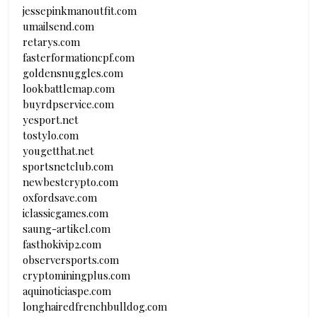
jessepinkmanoutfit.com
umailsend.com
retarys.com
fasterformationcpf.com
goldensnuggles.com
lookbattlemap.com
buyrdpservice.com
yesport.net
tostylo.com
yougetthat.net
sportsnetclub.com
newbestcrypto.com
oxfordsave.com
iclassicgames.com
saung-artikel.com
fasthokivip2.com
observersports.com
cryptominingplus.com
aquinoticiaspe.com
longhairedfrenchbulldog.com