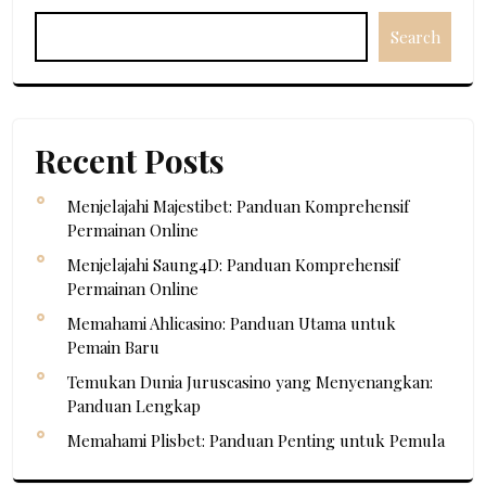
Search
Recent Posts
Menjelajahi Majestibet: Panduan Komprehensif
Permainan Online
Menjelajahi Saung4D: Panduan Komprehensif
Permainan Online
Memahami Ahlicasino: Panduan Utama untuk
Pemain Baru
Temukan Dunia Juruscasino yang Menyenangkan:
Panduan Lengkap
Memahami Plisbet: Panduan Penting untuk Pemula