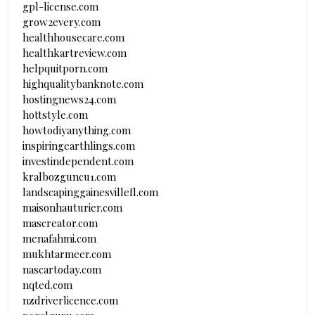
gpl-license.com
grow2every.com
healthhousecare.com
healthkartreview.com
helpquitporn.com
highqualitybanknote.com
hostingnews24.com
hottstyle.com
howtodiyanything.com
inspiringearthlings.com
investindependent.com
kralbozguncu1.com
landscapinggainesvillefl.com
maisonhauturier.com
mascreator.com
menafahmi.com
mukhtarmeer.com
nascartoday.com
nqted.com
nzdriverlicence.com