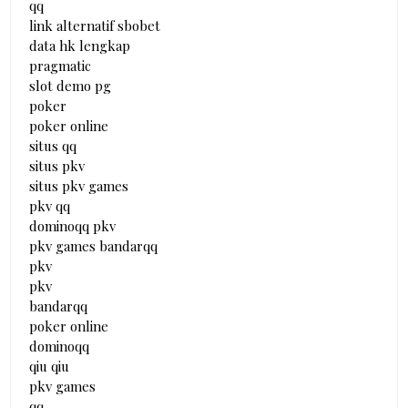
qq
link alternatif sbobet
data hk lengkap
pragmatic
slot demo pg
poker
poker online
situs qq
situs pkv
situs pkv games
pkv qq
dominoqq pkv
pkv games bandarqq
pkv
pkv
bandarqq
poker online
dominoqq
qiu qiu
pkv games
qq