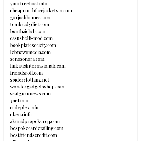
yourfreehost.info
cheapnorthfacejacketsm.com
gurjoshhomes.com
tombradydiet.com
bonthaiclub.com
casusbelli-mod.com
bookplatesociety.com
lebnewsmedia.com
sonosonora.com
linkuusinternasional1.com
friendsroll.com
spiderclothing.net
wondergadgetsshop.com
seatgurunews.com
3net.info
codeplex.info
okena.info
akunidpropokerqq.com
bespokecardetailing.com
bestfriendscredit.com