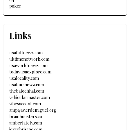
poker
Links
usafullnewz.com
uktimenetwork.com
usaworldnewz.com
todayusaexplore.com
usalocality.com
usafournewz.com
thebalochhal.com
vehicularmaster.com
vibesaccent.com
ampajavierdemiguel.org
brainboosters.co
amberlately.com
joycebriscoe.com