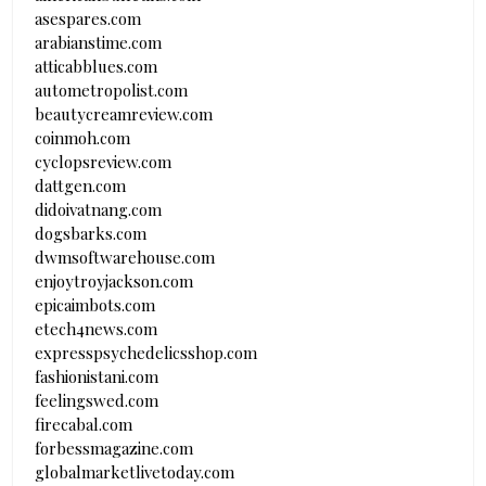
asespares.com
arabianstime.com
atticabblues.com
autometropolist.com
beautycreamreview.com
coinmoh.com
cyclopsreview.com
dattgen.com
didoivatnang.com
dogsbarks.com
dwmsoftwarehouse.com
enjoytroyjackson.com
epicaimbots.com
etech4news.com
expresspsychedelicsshop.com
fashionistani.com
feelingswed.com
firecabal.com
forbessmagazine.com
globalmarketlivetoday.com