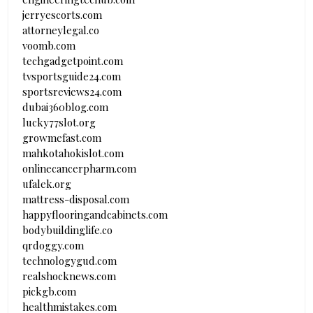
jerryescorts.com
attorneylegal.co
voomb.com
techgadgetpoint.com
tvsportsguide24.com
sportsreviews24.com
dubai360blog.com
lucky77slot.org
growmefast.com
mahkotahokislot.com
onlinecancerpharm.com
ufalek.org
mattress-disposal.com
happyflooringandcabinets.com
bodybuildinglife.co
qrdoggy.com
technologygud.com
realshocknews.com
pickgb.com
healthmistakes.com