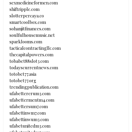
sexmedicineformen.com
shiftripple.com
slotterpercaya.co
smartcoolbox.com
sohanjitfinances.com
soulfulhousemusic.net
sparklooms.com
tacticalcontractingllc.com
thecapitalpowers.com
tobabet88slot3.com
todayscurrentnews.com
totobet77.asia
totobet77.org
trendingpublication.com
ufabettererum3.com
ufabettermentm4.com
ufabettersum7.com
ufabettinwm7.com
ufabettinwum3.com
ufabetunitedm3.com