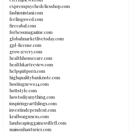
expresspsychedelicsshop.com
fashionistani.com
feelingswed.com
firecabal.com
forbessmagazine.com
globalmarketlivetoday.com
gpl-license.com
grow2every.com
healthhousecare.com
healthkartreview.com
helpquitporn.com
highqualitybanknote.com
hostingnews24.com
hottstyle.com
howtodiyanything.com
inspiringearthlings.com
investindependent.com
kralbozguncu1.com
landscapinggainesvillefl.com
maisonhauturier.com