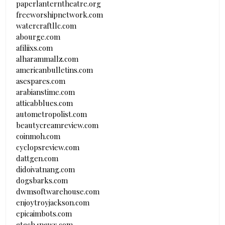
paperlanterntheatre.org
freeworshipnetwork.com
watercraftllc.com
abourge.com
afiliixs.com
alharammallz.com
americanbulletins.com
asespares.com
arabianstime.com
atticabblues.com
autometropolist.com
beautycreamreview.com
coinmoh.com
cyclopsreview.com
dattgen.com
didoivatnang.com
dogsbarks.com
dwmsoftwarehouse.com
enjoytroyjackson.com
epicaimbots.com
etech4news.com