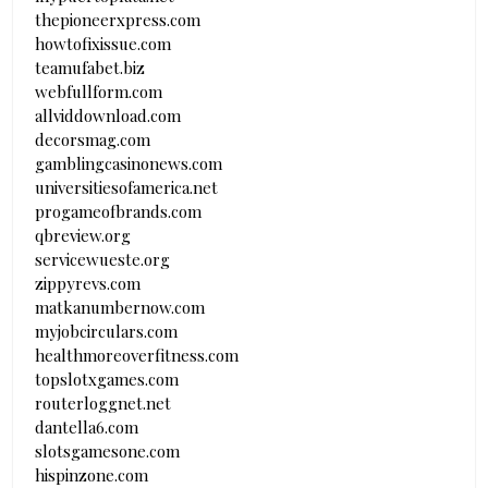
thepioneerxpress.com
howtofixissue.com
teamufabet.biz
webfullform.com
allviddownload.com
decorsmag.com
gamblingcasinonews.com
universitiesofamerica.net
progameofbrands.com
qbreview.org
servicewueste.org
zippyrevs.com
matkanumbernow.com
myjobcirculars.com
healthmoreoverfitness.com
topslotxgames.com
routerloggnet.net
dantella6.com
slotsgamesone.com
hispinzone.com