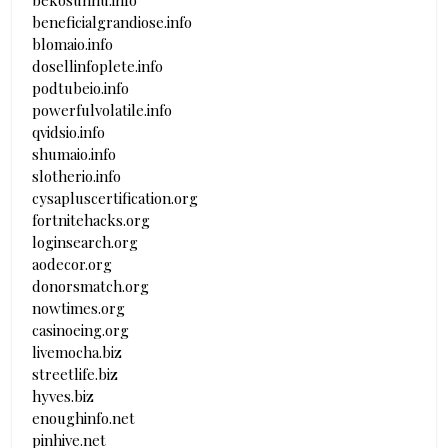
bekosunhu.info
beneficialgrandiose.info
blomaio.info
dosellinfoplete.info
podtubeio.info
powerfulvolatile.info
qvidsio.info
shumaio.info
slotherio.info
cysapluscertification.org
fortnitehacks.org
loginsearch.org
aodecor.org
donorsmatch.org
nowtimes.org
casinoeing.org
livemocha.biz
streetlife.biz
hyves.biz
enoughinfo.net
pinhive.net