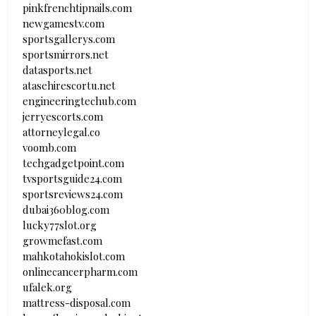
pinkfrenchtipnails.com
newgamestv.com
sportsgallerys.com
sportsmirrors.net
datasports.net
atasehirescortu.net
engineeringtechub.com
jerryescorts.com
attorneylegal.co
voomb.com
techgadgetpoint.com
tvsportsguide24.com
sportsreviews24.com
dubai360blog.com
lucky77slot.org
growmefast.com
mahkotahokislot.com
onlinecancerpharm.com
ufalek.org
mattress-disposal.com