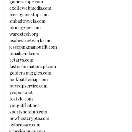
gamersrope.com
exellewebmedia.com
free-gamestop.com
sinbadtravels.com
ukmagzine.com
wareztech.org
usabestnetwork.com
jessepinkmanoutfit.com
umailsend.com
retarys.com
fasterformationcpf.com
goldensnuggles.com
lookbattlemap.com
buyrdpservice.com
yesport.net
tostylo.com
yougetthat.net
sportsnetclub.com
newbestcrypto.com
oxfordsave.com
iclassicgames.com