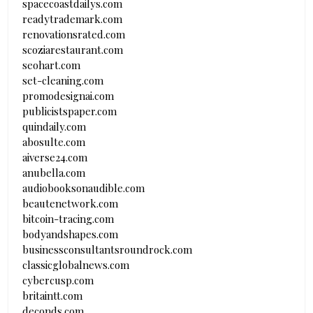
spacecoastdailys.com
readytrademark.com
renovationsrated.com
scoziarestaurant.com
seohart.com
set-cleaning.com
promodesignai.com
publicistspaper.com
quindaily.com
abosulte.com
aiverse24.com
anubella.com
audiobooksonaudible.com
beautenetwork.com
bitcoin-tracing.com
bodyandshapes.com
businessconsultantsroundrock.com
classicglobalnews.com
cybercusp.com
britaintt.com
deconds.com