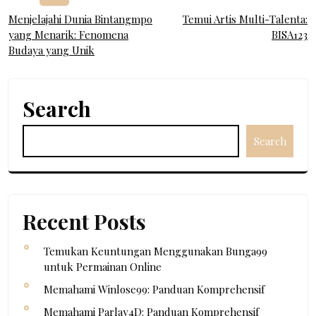
Post
Menjelajahi Dunia Bintangmpo
Temui Artis Multi-Talenta:
yang Menarik: Fenomena
BISA123
navigation
Budaya yang Unik
Search
Search
Recent Posts
Temukan Keuntungan Menggunakan Bunga99
untuk Permainan Online
Memahami Winlose99: Panduan Komprehensif
Memahami Parlay4D: Panduan Komprehensif