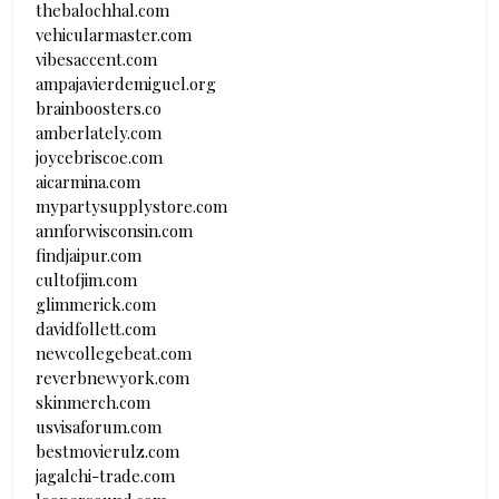
thebalochhal.com
vehicularmaster.com
vibesaccent.com
ampajavierdemiguel.org
brainboosters.co
amberlately.com
joycebriscoe.com
aicarmina.com
mypartysupplystore.com
annforwisconsin.com
findjaipur.com
cultofjim.com
glimmerick.com
davidfollett.com
newcollegebeat.com
reverbnewyork.com
skinmerch.com
usvisaforum.com
bestmovierulz.com
jagalchi-trade.com