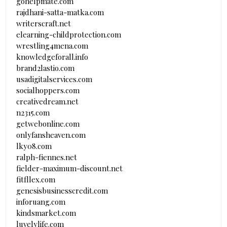
gohelpmate.com
rajdhani-satta-matka.com
writerscraft.net
elearning-childprotection.com
wrestling4mena.com
knowledgeforall.info
brand2lastio.com
usadigitalservices.com
socialhoppers.com
creativedream.net
n2315.com
getwebonline.com
onlyfansheaven.com
lky08.com
ralph-fiennes.net
fielder-maximum-discount.net
fitfllex.com
genesisbusinesscredit.com
inforuang.com
kindsmarket.com
luvelylife.com