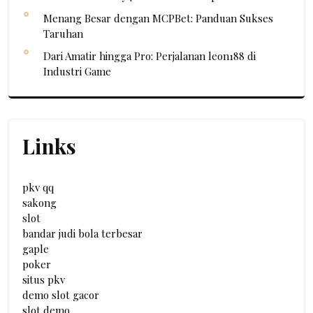
Menang Besar dengan MCPBet: Panduan Sukses
Taruhan
Dari Amatir hingga Pro: Perjalanan leon188 di
Industri Game
Links
pkv qq
sakong
slot
bandar judi bola terbesar
gaple
poker
situs pkv
demo slot gacor
slot demo