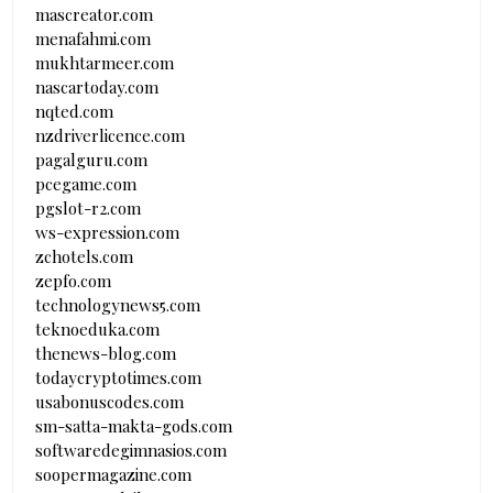
mascreator.com
menafahmi.com
mukhtarmeer.com
nascartoday.com
nqted.com
nzdriverlicence.com
pagalguru.com
pcegame.com
pgslot-r2.com
ws-expression.com
zchotels.com
zepfo.com
technologynews5.com
teknoeduka.com
thenews-blog.com
todaycryptotimes.com
usabonuscodes.com
sm-satta-makta-gods.com
softwaredegimnasios.com
soopermagazine.com