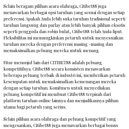
Selain beragam pilihan acara olahraga, Citibet88 juga
menawarkan berbagai opsi taruhan yang sesuai dengan setiap
preferensi. Apakah Anda lebih suka taruhan tradisional seperti
taruhan langsung dan parlay atau lebih banyak pilihan eksotis
seperti penggoda dan robin bulat, Citibet88 telah Anda liput.
Fleksibilitas ini memungkinkan petaruh untuk menyesuaikan
taruhan mereka dengan preferensi masing -masing dan
memaksimalkan peluang mereka untuk menang.
Fitur menonjol lain dari CITIBET88 adalah peluang
kompetitifnya. Citibet88 secara konsisten menawarkan
beberapa peluang terbaik di industri ini, memberikan petaruh
kesempatan untuk memaksimalkan kemenangan mereka
dengan setiap taruhan. Komitmen untuk menyediakan
peluang kompetitif ini membuat Citibet88 terpisah dari
platform taruhan online lainnya dan menjadikannya pilihan
utama bagi petaruh yang serius.
Selain pilihan acara olahraga dan peluang kompetitif yang
mengesankan, Citibet88 juga menawarkan berbagai bonus