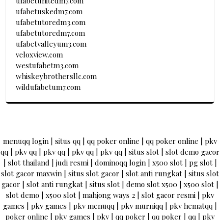
ufabetunitedm7.com
ufabetuskedm7.com
ufabetutoredm3.com
ufabetutoredm7.com
ufabetvalleyum3.com
veloxview.com
westufabetm3.com
whiskeybrothersllc.com
wildufabetum7.com
menuqq login
|
situs qq
|
qq poker online
|
qq poker online
|
pkv
qq
|
pkv qq
|
pkv qq
|
pkv qq
|
pkv qq
|
situs slot
|
slot demo gacor
|
slot thailand
|
judi resmi
|
dominoqq login
|
x500 slot
|
pg slot
|
slot gacor maxwin
|
situs slot gacor
|
slot anti rungkat
|
situs slot
gacor
|
slot anti rungkat
|
situs slot
|
demo slot x500
|
x500 slot
|
slot demo
|
x500 slot
|
mahjong ways 2
|
slot gacor resmi
|
pkv
games
|
pkv games
|
pkv menuqq
|
pkv murniqq
|
pkv hematqq
|
poker online
|
pkv games
|
pkv
|
qq poker
|
qq poker
|
qq
|
pkv