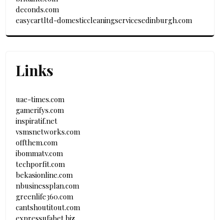
deconds.com
easycartltd-domesticcleaningservicesedinburgh.com
Links
uae-times.com
gamerifys.com
inspiratif.net
vsmsnetworks.com
offthem.com
ibommatv.com
techporfit.com
bekasionline.com
nbusinessplan.com
greenlife360.com
cantshoutitout.com
expressufabet.biz