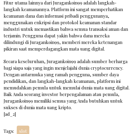
Fitur utama lainnya dari Juragankoin99 adalah langkah-
langkah keamanannya. Platform ini sangat memperhatikan
keamanan dana dan informasi pribadi penggunanya,
menggunakan enkripsi dan protokol keamanan standar
industri untuk memastikan bahwa semua transaksi aman dan
terjamin. Pengguna dapat yakin bahwa dana mereka
dilindungi di Juragankoin99, memberi mereka ketenangan
pikiran saat memperdagangkan mata uang digital.
Secara keseluruhan, Juragankoin99 adalah sumber berharga
bagi siapa saja yang ingin menjelajahi dunia cryptocurrency.
Dengan antarmuka yang ramah pengguna, sumber daya
pendidikan, dan langkah-langkah keamanan, platform ini
memudahkan pemula untuk memulai dunia mata uang digital.
Baik Anda seorang investor berpengalaman atau pemula,
Juragankoin99 memiliki semua yang Anda butuhkan untuk
sukses di dunia mata uang kripto.
[ad_2]
Tags:
slot