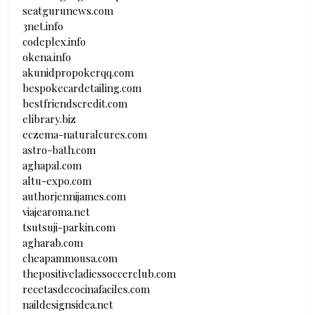
seatgurunews.com
3net.info
codeplex.info
okena.info
akunidpropokerqq.com
bespokecardetailing.com
bestfriendscredit.com
elibrary.biz
eczema-naturalcures.com
astro-bath.com
aghapal.com
altu-expo.com
authorjennijames.com
viajearoma.net
tsutsuji-parkin.com
agharab.com
cheapammousa.com
thepositiveladiessoccerclub.com
recetasdecocinafaciles.com
naildesignsidea.net