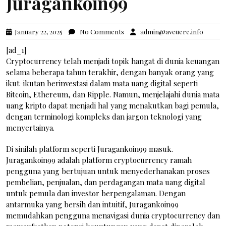
Juragankoin99
January 22, 2025
No Comments
admin@aveuere.info
[ad_1]
Cryptocurrency telah menjadi topik hangat di dunia keuangan
selama beberapa tahun terakhir, dengan banyak orang yang
ikut-ikutan berinvestasi dalam mata uang digital seperti
Bitcoin, Ethereum, dan Ripple. Namun, menjelajahi dunia mata
uang kripto dapat menjadi hal yang menakutkan bagi pemula,
dengan terminologi kompleks dan jargon teknologi yang
menyertainya.
Di sinilah platform seperti Juragankoin99 masuk.
Juragankoin99 adalah platform cryptocurrency ramah
pengguna yang bertujuan untuk menyederhanakan proses
pembelian, penjualan, dan perdagangan mata uang digital
untuk pemula dan investor berpengalaman. Dengan
antarmuka yang bersih dan intuitif, Juragankoin99
memudahkan pengguna menavigasi dunia cryptocurrency dan