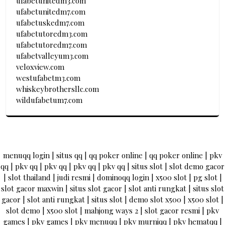
ufabetunitedm3.com
ufabetunitedm7.com
ufabetuskedm7.com
ufabetutoredm3.com
ufabetutoredm7.com
ufabetvalleyum3.com
veloxview.com
westufabetm3.com
whiskeybrothersllc.com
wildufabetum7.com
menuqq login
|
situs qq
|
qq poker online
|
qq poker online
|
pkv
qq
|
pkv qq
|
pkv qq
|
pkv qq
|
pkv qq
|
situs slot
|
slot demo gacor
|
slot thailand
|
judi resmi
|
dominoqq login
|
x500 slot
|
pg slot
|
slot gacor maxwin
|
situs slot gacor
|
slot anti rungkat
|
situs slot
gacor
|
slot anti rungkat
|
situs slot
|
demo slot x500
|
x500 slot
|
slot demo
|
x500 slot
|
mahjong ways 2
|
slot gacor resmi
|
pkv
games
|
pkv games
|
pkv menuqq
|
pkv murniqq
|
pkv hematqq
|