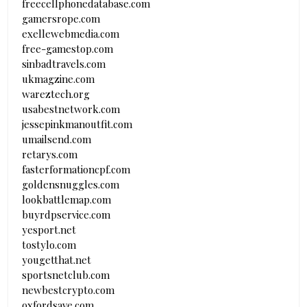
freecellphonedatabase.com
gamersrope.com
exellewebmedia.com
free-gamestop.com
sinbadtravels.com
ukmagzine.com
wareztech.org
usabestnetwork.com
jessepinkmanoutfit.com
umailsend.com
retarys.com
fasterformationcpf.com
goldensnuggles.com
lookbattlemap.com
buyrdpservice.com
yesport.net
tostylo.com
yougetthat.net
sportsnetclub.com
newbestcrypto.com
oxfordsave.com