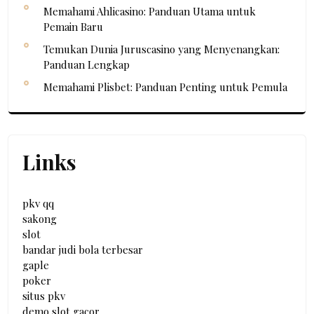
Memahami Ahlicasino: Panduan Utama untuk
Pemain Baru
Temukan Dunia Juruscasino yang Menyenangkan:
Panduan Lengkap
Memahami Plisbet: Panduan Penting untuk Pemula
Links
pkv qq
sakong
slot
bandar judi bola terbesar
gaple
poker
situs pkv
demo slot gacor