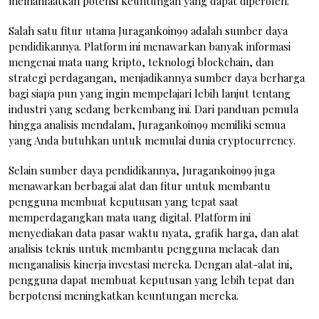
memanfaatkan potensi keuntungan yang dapat diperoleh.
Salah satu fitur utama Juragankoin99 adalah sumber daya
pendidikannya. Platform ini menawarkan banyak informasi
mengenai mata uang kripto, teknologi blockchain, dan
strategi perdagangan, menjadikannya sumber daya berharga
bagi siapa pun yang ingin mempelajari lebih lanjut tentang
industri yang sedang berkembang ini. Dari panduan pemula
hingga analisis mendalam, Juragankoin99 memiliki semua
yang Anda butuhkan untuk memulai dunia cryptocurrency.
Selain sumber daya pendidikannya, Juragankoin99 juga
menawarkan berbagai alat dan fitur untuk membantu
pengguna membuat keputusan yang tepat saat
memperdagangkan mata uang digital. Platform ini
menyediakan data pasar waktu nyata, grafik harga, dan alat
analisis teknis untuk membantu pengguna melacak dan
menganalisis kinerja investasi mereka. Dengan alat-alat ini,
pengguna dapat membuat keputusan yang lebih tepat dan
berpotensi meningkatkan keuntungan mereka.