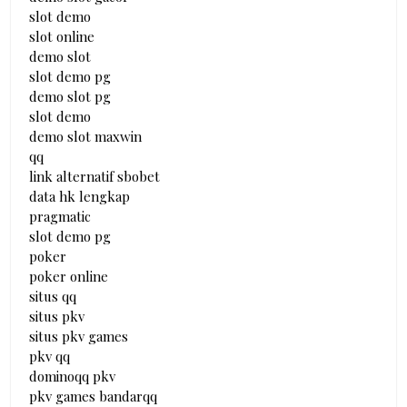
slot demo
slot online
demo slot
slot demo pg
demo slot pg
slot demo
demo slot maxwin
qq
link alternatif sbobet
data hk lengkap
pragmatic
slot demo pg
poker
poker online
situs qq
situs pkv
situs pkv games
pkv qq
dominoqq pkv
pkv games bandarqq