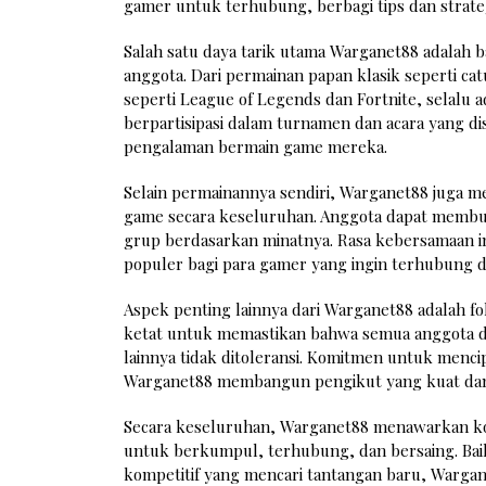
gamer untuk terhubung, berbagi tips dan strateg
Salah satu daya tarik utama Warganet88 adalah b
anggota. Dari permainan papan klasik seperti 
seperti League of Legends dan Fortnite, selalu 
berpartisipasi dalam turnamen dan acara yang 
pengalaman bermain game mereka.
Selain permainannya sendiri, Warganet88 juga 
game secara keseluruhan. Anggota dapat membu
grup berdasarkan minatnya. Rasa kebersamaan in
populer bagi para gamer yang ingin terhubung 
Aspek penting lainnya dari Warganet88 adalah fo
ketat untuk memastikan bahwa semua anggota di
lainnya tidak ditoleransi. Komitmen untuk menci
Warganet88 membangun pengikut yang kuat dan set
Secara keseluruhan, Warganet88 menawarkan ko
untuk berkumpul, terhubung, dan bersaing. Bai
kompetitif yang mencari tantangan baru, Warga