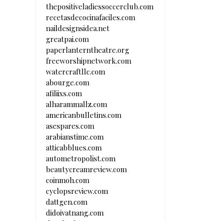
thepositiveladiessoccerclub.com
recetasdecocinafaciles.com
naildesignsidea.net
greatpai.com
paperlanterntheatre.org
freeworshipnetwork.com
watercraftllc.com
abourge.com
afiliixs.com
alharammallz.com
americanbulletins.com
asespares.com
arabianstime.com
atticabblues.com
autometropolist.com
beautycreamreview.com
coinmoh.com
cyclopsreview.com
dattgen.com
didoivatnang.com