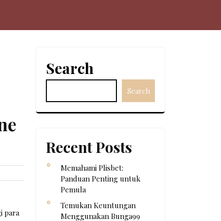
Search
Search
ne
Recent Posts
Memahami Plisbet:
Panduan Penting untuk
Pemula
Temukan Keuntungan
i para
Menggunakan Bunga99