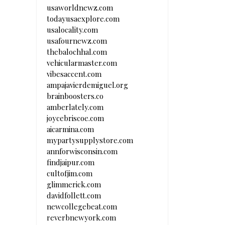
usaworldnewz.com
todayusaexplore.com
usalocality.com
usafournewz.com
thebalochhal.com
vehicularmaster.com
vibesaccent.com
ampajavierdemiguel.org
brainboosters.co
amberlately.com
joycebriscoe.com
aicarmina.com
mypartysupplystore.com
annforwisconsin.com
findjaipur.com
cultofjim.com
glimmerick.com
davidfollett.com
newcollegebeat.com
reverbnewyork.com