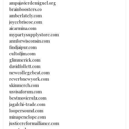
ampajavierdemiguel.org
brainboosters.co
amberlately.com
joycebriscoe.com
aicarmina.com
mypartysupplystore.com
annforwisconsin.com
findjaipur.com
cultofjim.com
glimmerick.com
davidfollett.com
newcollegebeat.com
reverbnewyork.com
skinmerch.com
usvisaforum.com
bestmovierulz.com
jagalchi-trade.com
loopersound.com
minapenelope.com
justicereformalliance.com