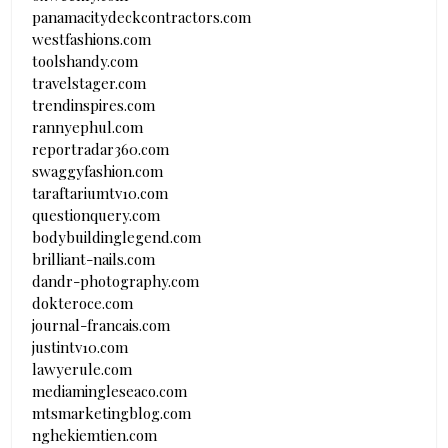
panamacitydeckcontractors.com
westfashions.com
toolshandy.com
travelstager.com
trendinspires.com
rannyephul.com
reportradar360.com
swaggyfashion.com
taraftariumtv10.com
questionquery.com
bodybuildinglegend.com
brilliant-nails.com
dandr-photography.com
dokteroce.com
journal-francais.com
justintv10.com
lawyerule.com
mediamingleseaco.com
mtsmarketingblog.com
nghekiemtien.com