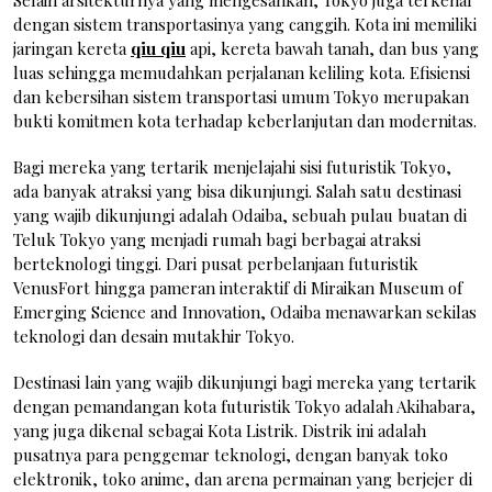
Selain arsitekturnya yang mengesankan, Tokyo juga terkenal
dengan sistem transportasinya yang canggih. Kota ini memiliki
jaringan kereta
qiu qiu
api, kereta bawah tanah, dan bus yang
luas sehingga memudahkan perjalanan keliling kota. Efisiensi
dan kebersihan sistem transportasi umum Tokyo merupakan
bukti komitmen kota terhadap keberlanjutan dan modernitas.
Bagi mereka yang tertarik menjelajahi sisi futuristik Tokyo,
ada banyak atraksi yang bisa dikunjungi. Salah satu destinasi
yang wajib dikunjungi adalah Odaiba, sebuah pulau buatan di
Teluk Tokyo yang menjadi rumah bagi berbagai atraksi
berteknologi tinggi. Dari pusat perbelanjaan futuristik
VenusFort hingga pameran interaktif di Miraikan Museum of
Emerging Science and Innovation, Odaiba menawarkan sekilas
teknologi dan desain mutakhir Tokyo.
Destinasi lain yang wajib dikunjungi bagi mereka yang tertarik
dengan pemandangan kota futuristik Tokyo adalah Akihabara,
yang juga dikenal sebagai Kota Listrik. Distrik ini adalah
pusatnya para penggemar teknologi, dengan banyak toko
elektronik, toko anime, dan arena permainan yang berjejer di