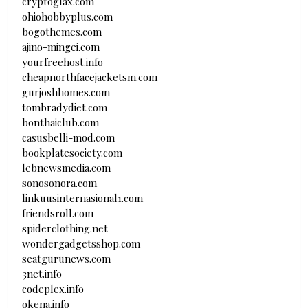
cryptoglax.com
ohiohobbyplus.com
bogothemes.com
ajino-mingei.com
yourfreehost.info
cheapnorthfacejacketsm.com
gurjoshhomes.com
tombradydiet.com
bonthaiclub.com
casusbelli-mod.com
bookplatesociety.com
lebnewsmedia.com
sonosonora.com
linkuusinternasional1.com
friendsroll.com
spiderclothing.net
wondergadgetsshop.com
seatgurunews.com
3net.info
codeplex.info
okena.info