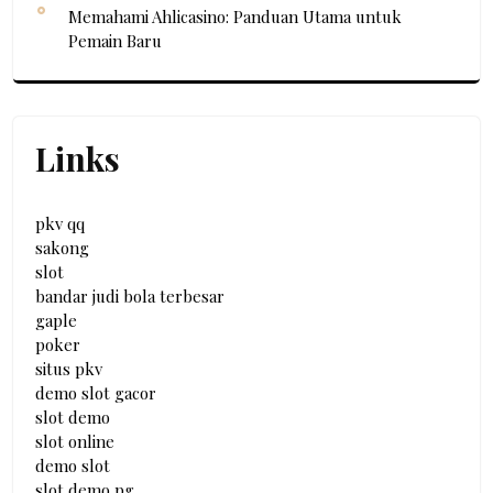
Memahami Ahlicasino: Panduan Utama untuk
Pemain Baru
Links
pkv qq
sakong
slot
bandar judi bola terbesar
gaple
poker
situs pkv
demo slot gacor
slot demo
slot online
demo slot
slot demo pg