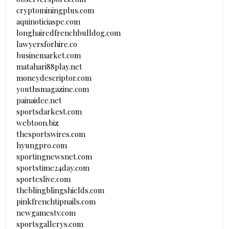
cryptominingplus.com
aquinoticiaspe.com
longhairedfrenchbulldog.com
lawyersforhire.co
businemarket.com
matahari88play.net
moneydescriptor.com
youthsmagazine.com
painaidee.net
sportsdarkest.com
webtoon.biz
thesportswires.com
hyungpro.com
sportingnewsnet.com
sportstime24day.com
sporteslive.com
theblingblingshields.com
pinkfrenchtipnails.com
newgamestv.com
sportsgallerys.com