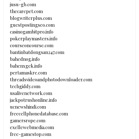
jusu-gb.com
thecarepet.com
blogwriterplus.com
guestpostingseo.com
casinogambitpro.info
pokerplaymasters.info
courseoncourse.com
bantinbatdongsan247.com
bahednog.info
bahenxgek.info
pertamaskre.com
threadsvideoandphotodownloader.com
techgiddy.com
usalivenetwork.com
jackpotrushonline.info
ucnewshindi.com
freecellphonedatabase.com
gamersrope.com
exellewebmedia.com
free-gamestop.com