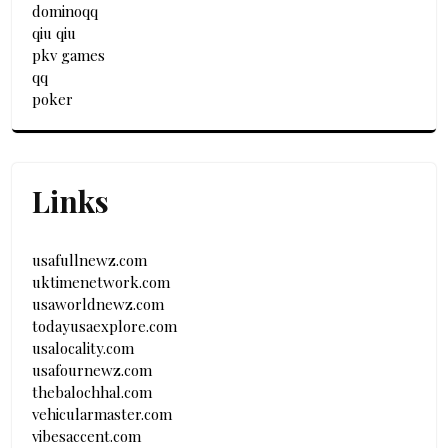
dominoqq
qiu qiu
pkv games
qq
poker
Links
usafullnewz.com
uktimenetwork.com
usaworldnewz.com
todayusaexplore.com
usalocality.com
usafournewz.com
thebalochhal.com
vehicularmaster.com
vibesaccent.com