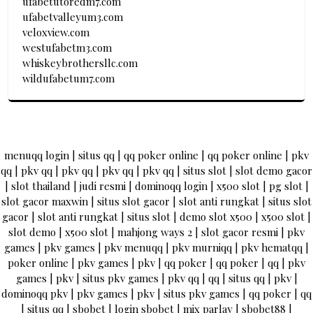
ufabetutoredm7.com
ufabetvalleyum3.com
veloxview.com
westufabetm3.com
whiskeybrothersllc.com
wildufabetum7.com
menuqq login
|
situs qq
|
qq poker online
|
qq poker online
|
pkv
qq
|
pkv qq
|
pkv qq
|
pkv qq
|
pkv qq
|
situs slot
|
slot demo gacor
|
slot thailand
|
judi resmi
|
dominoqq login
|
x500 slot
|
pg slot
|
slot gacor maxwin
|
situs slot gacor
|
slot anti rungkat
|
situs slot
gacor
|
slot anti rungkat
|
situs slot
|
demo slot x500
|
x500 slot
|
slot demo
|
x500 slot
|
mahjong ways 2
|
slot gacor resmi
|
pkv
games
|
pkv games
|
pkv menuqq
|
pkv murniqq
|
pkv hematqq
|
poker online
|
pkv games
|
pkv
|
qq poker
|
qq poker
|
qq
|
pkv
games
|
pkv
|
situs pkv games
|
pkv qq
|
qq
|
situs qq
|
pkv
|
dominoqq pkv
|
pkv games
|
pkv
|
situs pkv games
|
qq poker
|
qq
|
situs qq
|
sbobet
|
login sbobet
|
mix parlay
|
sbobet88
|