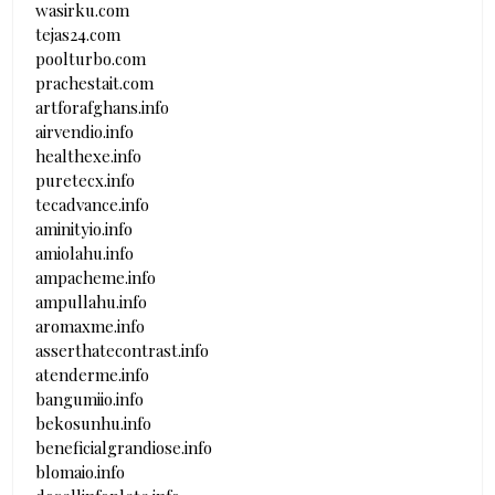
wasirku.com
tejas24.com
poolturbo.com
prachestait.com
artforafghans.info
airvendio.info
healthexe.info
puretecx.info
tecadvance.info
aminityio.info
amiolahu.info
ampacheme.info
ampullahu.info
aromaxme.info
asserthatecontrast.info
atenderme.info
bangumiio.info
bekosunhu.info
beneficialgrandiose.info
blomaio.info