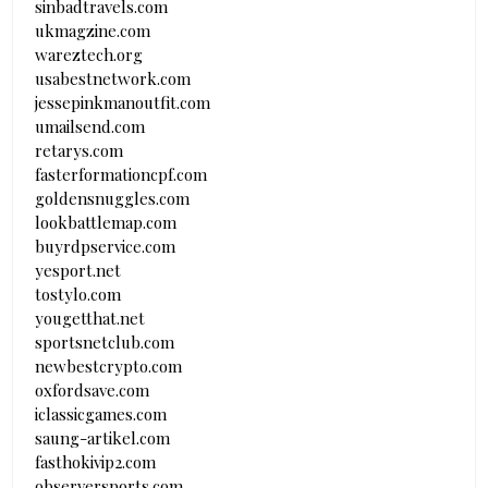
sinbadtravels.com
ukmagzine.com
wareztech.org
usabestnetwork.com
jessepinkmanoutfit.com
umailsend.com
retarys.com
fasterformationcpf.com
goldensnuggles.com
lookbattlemap.com
buyrdpservice.com
yesport.net
tostylo.com
yougetthat.net
sportsnetclub.com
newbestcrypto.com
oxfordsave.com
iclassicgames.com
saung-artikel.com
fasthokivip2.com
observersports.com