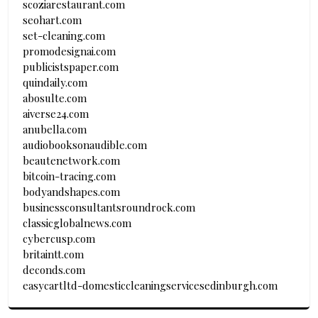
scoziarestaurant.com
seohart.com
set-cleaning.com
promodesignai.com
publicistspaper.com
quindaily.com
abosulte.com
aiverse24.com
anubella.com
audiobooksonaudible.com
beautenetwork.com
bitcoin-tracing.com
bodyandshapes.com
businessconsultantsroundrock.com
classicglobalnews.com
cybercusp.com
britaintt.com
deconds.com
easycartltd-domesticcleaningservicesedinburgh.com