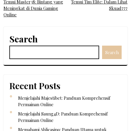
Post
Temui Master38: Bintang yang
Temui Tim Elite: Dalam Lihat
Meningkat di Dunia Gaming
Skuad777
navigation
Online
Search
Search
Recent Posts
Menjelajahi Majestibet: Panduan Komprehensif
Permainan Online
Menjelajahi Saung4D: Panduan Komprehensif
Permainan Online
Memahami Ahlicasino: Panduan Utama untuk