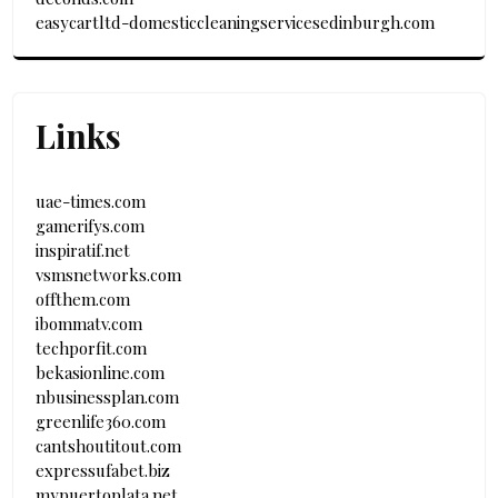
easycartltd-domesticcleaningservicesedinburgh.com
Links
uae-times.com
gamerifys.com
inspiratif.net
vsmsnetworks.com
offthem.com
ibommatv.com
techporfit.com
bekasionline.com
nbusinessplan.com
greenlife360.com
cantshoutitout.com
expressufabet.biz
mypuertoplata.net