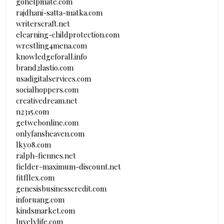
gohelpmate.com
rajdhani-satta-matka.com
writerscraft.net
elearning-childprotection.com
wrestling4mena.com
knowledgeforall.info
brand2lastio.com
usadigitalservices.com
socialhoppers.com
creativedream.net
n2315.com
getwebonline.com
onlyfansheaven.com
lky08.com
ralph-fiennes.net
fielder-maximum-discount.net
fitfllex.com
genesisbusinesscredit.com
inforuang.com
kindsmarket.com
luvelylife.com