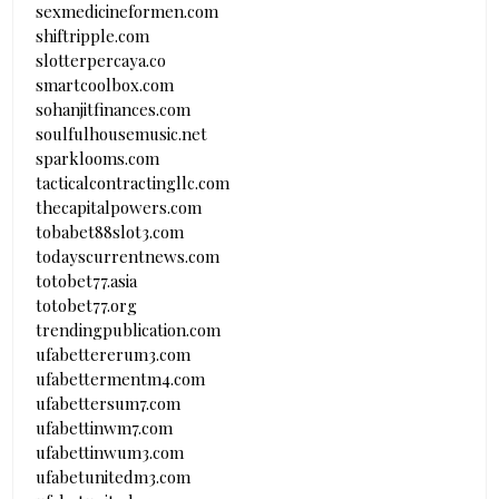
sexmedicineformen.com
shiftripple.com
slotterpercaya.co
smartcoolbox.com
sohanjitfinances.com
soulfulhousemusic.net
sparklooms.com
tacticalcontractingllc.com
thecapitalpowers.com
tobabet88slot3.com
todayscurrentnews.com
totobet77.asia
totobet77.org
trendingpublication.com
ufabettererum3.com
ufabettermentm4.com
ufabettersum7.com
ufabettinwm7.com
ufabettinwum3.com
ufabetunitedm3.com