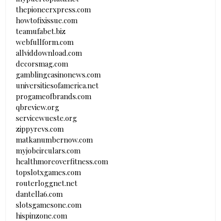
thepioneerxpress.com
howtofixissue.com
teamufabet.biz
webfullform.com
allviddownload.com
decorsmag.com
gamblingcasinonews.com
universitiesofamerica.net
progameofbrands.com
qbreview.org
servicewueste.org
zippyrevs.com
matkanumbernow.com
myjobcirculars.com
healthmoreoverfitness.com
topslotxgames.com
routerloggnet.net
dantella6.com
slotsgamesone.com
hispinzone.com