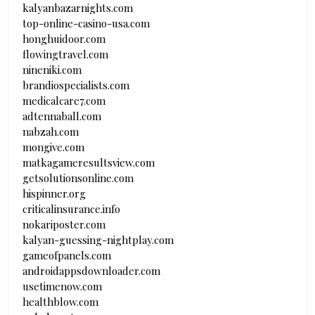
kalyanbazarnights.com
top-online-casino-usa.com
honghuidoor.com
flowingtravel.com
nineniki.com
brandiospecialists.com
medicalcare7.com
adtennaball.com
nabzah.com
mongive.com
matkagameresultsview.com
getsolutionsonline.com
hispinner.org
criticalinsurance.info
nokariposter.com
kalyan-guessing-nightplay.com
gameofpanels.com
androidappsdownloader.com
usetimenow.com
healthblow.com