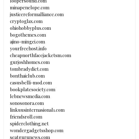
loopersound.com
minapenelope.com
justicereformalliance.com
cryptoglax.com
ohiohobbyplus.com
bogothemes.com
ajino-mingei.com
yourfreehost.info
cheapnorthfacejacketsm.com
gurjoshhomes.com
tombradydiet.com
bonthaiclub.com
casusbelli-mod.com
bookplatesociety.com
lebnewsmedia.com
sonosonora.com
linkuusinternasional1.com
friendsroll.com
spiderclothing.net
wondergadgetsshop.com
seatgurunews.com