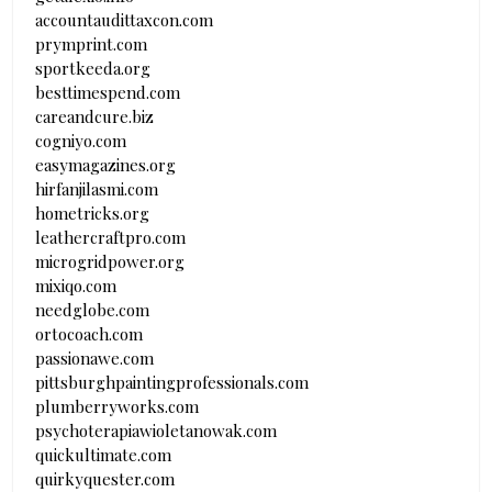
accountaudittaxcon.com
prymprint.com
sportkeeda.org
besttimespend.com
careandcure.biz
cogniyo.com
easymagazines.org
hirfanjilasmi.com
hometricks.org
leathercraftpro.com
microgridpower.org
mixiqo.com
needglobe.com
ortocoach.com
passionawe.com
pittsburghpaintingprofessionals.com
plumberryworks.com
psychoterapiawioletanowak.com
quickultimate.com
quirkyquester.com