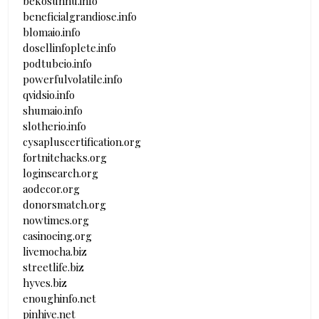
bekosunhu.info
beneficialgrandiose.info
blomaio.info
dosellinfoplete.info
podtubeio.info
powerfulvolatile.info
qvidsio.info
shumaio.info
slotherio.info
cysapluscertification.org
fortnitehacks.org
loginsearch.org
aodecor.org
donorsmatch.org
nowtimes.org
casinoeing.org
livemocha.biz
streetlife.biz
hyves.biz
enoughinfo.net
pinhive.net