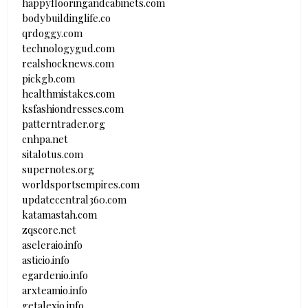
happyflooringandcabinets.com
bodybuildinglife.co
qrdoggy.com
technologygud.com
realshocknews.com
pickgb.com
healthmistakes.com
ksfashiondresses.com
patterntrader.org
cnhpa.net
sitalotus.com
supernotes.org
worldsportsempires.com
updatecentral360.com
katamastah.com
zqscore.net
aseleraio.info
asticio.info
egardenio.info
arxteamio.info
getalexio.info