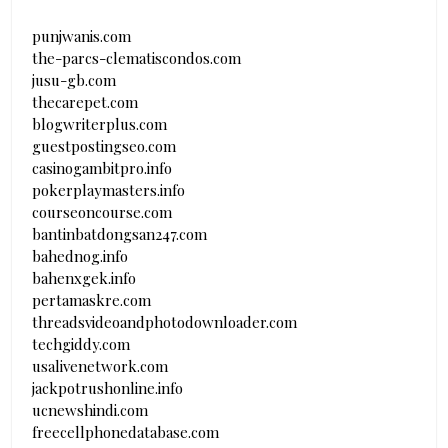
punjwanis.com
the-parcs-clematiscondos.com
jusu-gb.com
thecarepet.com
blogwriterplus.com
guestpostingseo.com
casinogambitpro.info
pokerplaymasters.info
courseoncourse.com
bantinbatdongsan247.com
bahednog.info
bahenxgek.info
pertamaskre.com
threadsvideoandphotodownloader.com
techgiddy.com
usalivenetwork.com
jackpotrushonline.info
ucnewshindi.com
freecellphonedatabase.com