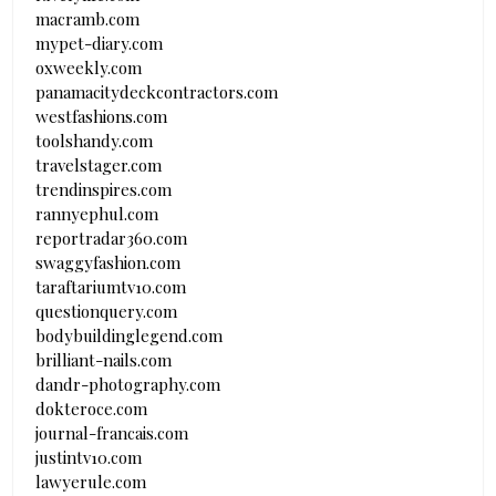
macramb.com
mypet-diary.com
oxweekly.com
panamacitydeckcontractors.com
westfashions.com
toolshandy.com
travelstager.com
trendinspires.com
rannyephul.com
reportradar360.com
swaggyfashion.com
taraftariumtv10.com
questionquery.com
bodybuildinglegend.com
brilliant-nails.com
dandr-photography.com
dokteroce.com
journal-francais.com
justintv10.com
lawyerule.com