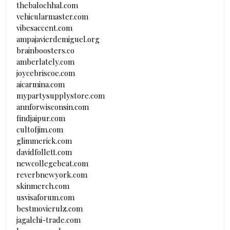
thebalochhal.com
vehicularmaster.com
vibesaccent.com
ampajavierdemiguel.org
brainboosters.co
amberlately.com
joycebriscoe.com
aicarmina.com
mypartysupplystore.com
annforwisconsin.com
findjaipur.com
cultofjim.com
glimmerick.com
davidfollett.com
newcollegebeat.com
reverbnewyork.com
skinmerch.com
usvisaforum.com
bestmovierulz.com
jagalchi-trade.com