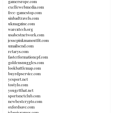
gamersrope.com
exellewebmedia.com
free-gamestop.com
sinbadtravels.com
ukmagzine.com
wareztech.org
usabestnetwork.com
jessepinkmanoutfit.com
umailsend.com
retarys.com
fasterformationcpf.com
goldensnuggles.com
lookbattlemap.com
buyrdpservice.com
yesport.net
tostylo.com
yougetthat.net
sportsnetclub.com
newbestcrypto.com
oxfordsave.com
iclassicgames.com