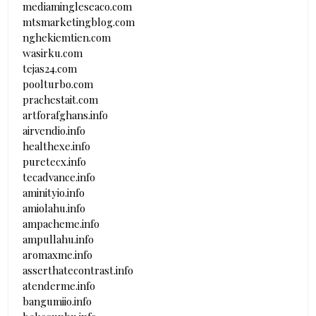
mediamingleseaco.com
mtsmarketingblog.com
nghekiemtien.com
wasirku.com
tejas24.com
poolturbo.com
prachestait.com
artforafghans.info
airvendio.info
healthexe.info
puretecx.info
tecadvance.info
aminityio.info
amiolahu.info
ampacheme.info
ampullahu.info
aromaxme.info
asserthatecontrast.info
atenderme.info
bangumiio.info