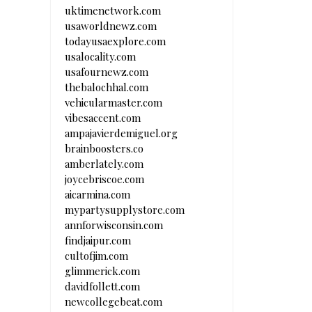
uktimenetwork.com
usaworldnewz.com
todayusaexplore.com
usalocality.com
usafournewz.com
thebalochhal.com
vehicularmaster.com
vibesaccent.com
ampajavierdemiguel.org
brainboosters.co
amberlately.com
joycebriscoe.com
aicarmina.com
mypartysupplystore.com
annforwisconsin.com
findjaipur.com
cultofjim.com
glimmerick.com
davidfollett.com
newcollegebeat.com