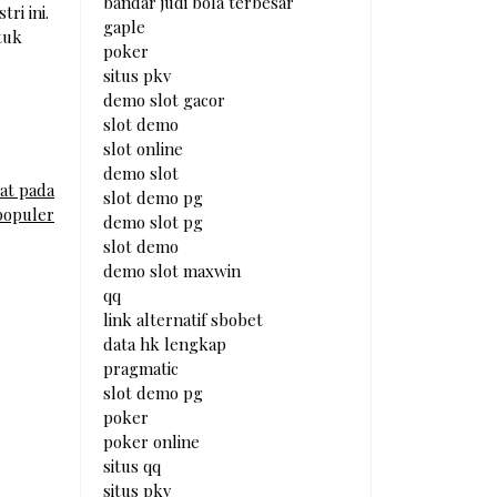
bandar judi bola terbesar
ri ini.
gaple
tuk
poker
situs pkv
demo slot gacor
slot demo
slot online
demo slot
at pada
slot demo pg
populer
demo slot pg
slot demo
demo slot maxwin
qq
link alternatif sbobet
data hk lengkap
pragmatic
slot demo pg
poker
poker online
situs qq
situs pkv