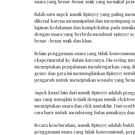
suara yang benar-benar unik yang memikat pend
Salah satu aspek musik Spin707 yang paling men
dikenal karena memanipulasi dan menyimpang 
lapisan kedalaman dan kompleksitas pada musik
dengan suara yang berbeda membuat spin707 sela
benar -benar unik dan khas.
Selain penggunaan suara yang tidak konvension
eksperimental ke dalam karyanya. Dia sering m
menciptakan pengalaman mendengarkan yang di
genre dan gaya ini memungkinkan Spin707 untu
pengaruh untuk menciptakan sesuatu yang benar 
Aspek kunci lain dari musik Spin707 adalah pen
apa yang mungkin terjadi dengan musik elektro
menciptakan suara dan efek mutakhir. Dari synth
cara baru untuk mendorong batas musiknya dan m
Secara keseluruhan, musik Spin707 adalah bukti k
penggunaan suara yang tidak konvensional, per