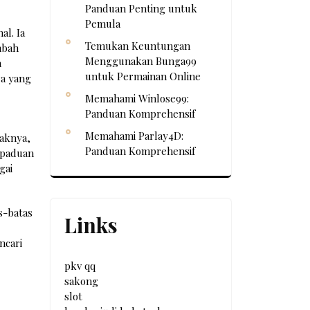
Panduan Penting untuk
Pemula
al. Ia
Temukan Keuntungan
mbah
Menggunakan Bunga99
n
untuk Permainan Online
ra yang
Memahami Winlose99:
Panduan Komprehensif
Memahami Parlay4D:
jaknya,
Panduan Komprehensif
rpaduan
gai
s-batas
Links
ncari
pkv qq
sakong
slot