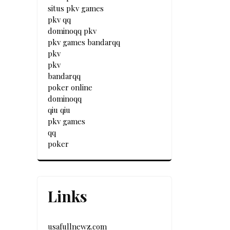
situs pkv games
pkv qq
dominoqq pkv
pkv games bandarqq
pkv
pkv
bandarqq
poker online
dominoqq
qiu qiu
pkv games
qq
poker
Links
usafullnewz.com