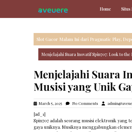
Skip
Home
Situs 
to
content
Slot Gacor Malam Ini dari Pragmatic Play, De
Menjelajahi Suara Inovatif Spin707: Look to th
Menjelajahi Suara In
Musisi yang Unik Ga
March 5, 2025
No Comments
admin@aveue
[ad_1]
Spin707 adalah seorang musisi elektronik yang t
gaya uniknya. Musiknya menggabungkan elemen 