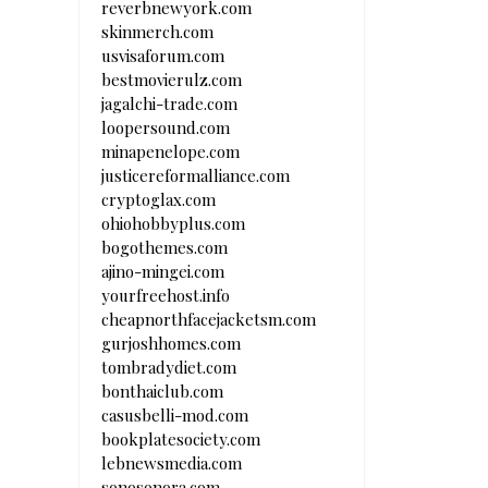
reverbnewyork.com
skinmerch.com
usvisaforum.com
bestmovierulz.com
jagalchi-trade.com
loopersound.com
minapenelope.com
justicereformalliance.com
cryptoglax.com
ohiohobbyplus.com
bogothemes.com
ajino-mingei.com
yourfreehost.info
cheapnorthfacejacketsm.com
gurjoshhomes.com
tombradydiet.com
bonthaiclub.com
casusbelli-mod.com
bookplatesociety.com
lebnewsmedia.com
sonosonora.com