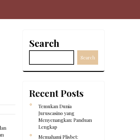
Search
Search
Recent Posts
Temukan Dunia
Juruscasino yang
Menyenangkan: Panduan
Lengkap
dan
an
Memahami Plisbet: