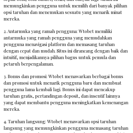
memungkinkan pengguna untuk memilih dari banyak pilihan
opsi taruhan dan menemukan sesuatu yang menarik minat
mereka.
2. Antarmuka yang ramah pengguna: Wtobet memiliki
antarmuka yang ramah pengguna yang memudahkan
pengguna menavigasi platform dan memasang taruhan
dengan cepat dan mudah. Situs ini dirancang dengan baik dan
intuitif, menjadikannya pilihan bagus untuk pemula dan
petaruh berpengalaman.
3. Bonus dan promosi: Wtobet menawarkan berbagai bonus
dan promosi untuk menarik pengguna baru dan membuat
pengguna lama kembali lagi. Bonus ini dapat mencakup
taruhan gratis, pertandingan deposit, dan insentif lainnya
yang dapat membantu pengguna meningkatkan kemenangan
mereka.
4. Taruhan langsung: Wtobet menawarkan opsi taruhan
langsung yang memungkinkan pengguna memasang taruhan