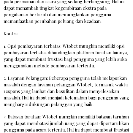
pada permainan dan acara yang sedang berlangsung. Hal ini
dapat menambah tingkat kegembiraan ekstra pada
pengalaman bertaruh dan memungkinkan pengguna
memanfaatkan perubahan peluang dan keadaan.
Kontra:
1. Opsi pembayaran terbatas: Wtobet mungkin memiliki opsi
pembayaran terbatas dibandingkan platform taruhan lainnya,
yang dapat membuat frustasi bagi pengguna yang lebih suka
menggunakan metode pembayaran tertentu.
2. Layanan Pelanggan: Beberapa pengguna telah melaporkan
masalah dengan layanan pelanggan Wtobet, termasuk waktu
respons yang lambat dan kesulitan dalam menyelesaikan
masalah. Hal ini dapat menjadi kelemahan bagi pengguna yang
menghargai dukungan pelanggan yang baik.
3. Batasan taruhan: Wtobet mungkin memiliki batasan taruhan
yang dapat membatasi jumlah uang yang dapat dipertaruhkan
pengguna pada acara tertentu. Hal ini dapat membuat frustasi