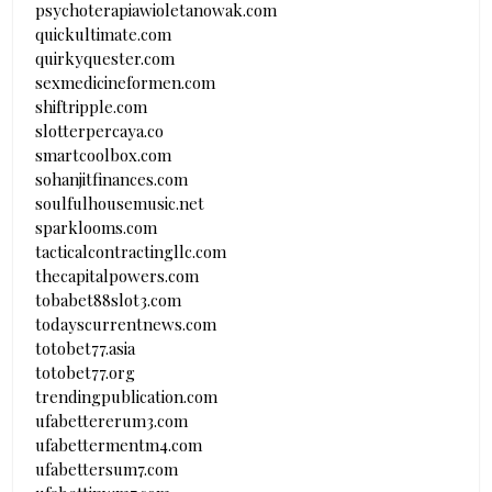
psychoterapiawioletanowak.com
quickultimate.com
quirkyquester.com
sexmedicineformen.com
shiftripple.com
slotterpercaya.co
smartcoolbox.com
sohanjitfinances.com
soulfulhousemusic.net
sparklooms.com
tacticalcontractingllc.com
thecapitalpowers.com
tobabet88slot3.com
todayscurrentnews.com
totobet77.asia
totobet77.org
trendingpublication.com
ufabettererum3.com
ufabettermentm4.com
ufabettersum7.com