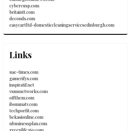
cybercusp.com
britaintt.com
deconds.com
easycartltd-domesticcleaningservicesedinburgh.com
Links
uae-times.com
gamerifys.com
inspiratif.net
vsmsnetworks.com
offthem.com
ibommatv.com
techporfit.com
bekasionline.com
nbusinessplan.com
greenlife360.com