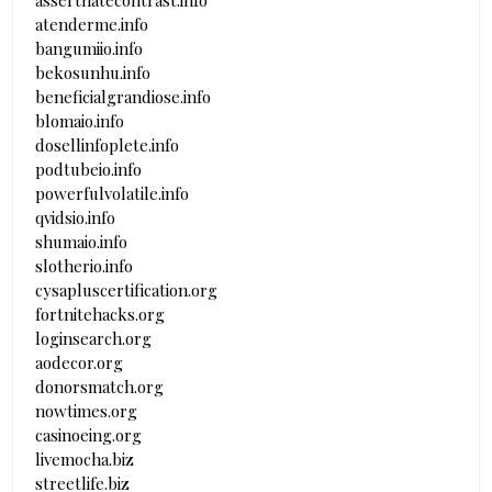
asserthatecontrast.info
atenderme.info
bangumiio.info
bekosunhu.info
beneficialgrandiose.info
blomaio.info
dosellinfoplete.info
podtubeio.info
powerfulvolatile.info
qvidsio.info
shumaio.info
slotherio.info
cysapluscertification.org
fortnitehacks.org
loginsearch.org
aodecor.org
donorsmatch.org
nowtimes.org
casinoeing.org
livemocha.biz
streetlife.biz