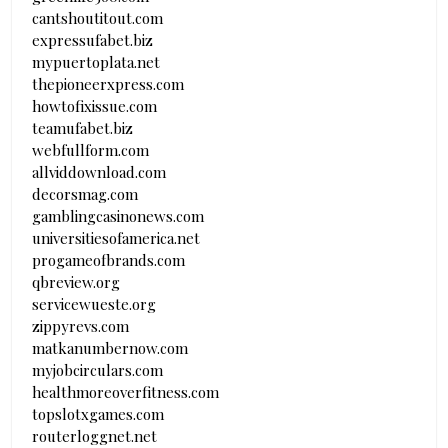
cantshoutitout.com
expressufabet.biz
mypuertoplata.net
thepioneerxpress.com
howtofixissue.com
teamufabet.biz
webfullform.com
allviddownload.com
decorsmag.com
gamblingcasinonews.com
universitiesofamerica.net
progameofbrands.com
qbreview.org
servicewueste.org
zippyrevs.com
matkanumbernow.com
myjobcirculars.com
healthmoreoverfitness.com
topslotxgames.com
routerloggnet.net