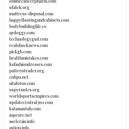
onlinecancerpharm.com
ufalek.org
mattress-disposal.com
happyflooringandcabinets.com
bodybuildinglife.co
qrdoggy.com
technologygud.com
realshocknews.com
pickgb.com
healthmistakes.com
ksfashiondresses.com
patterntrader.org
cnhpa.net
sitalotus.com
supernotes.org
worldsportsempires.com
updatecentral360.com
katamastah.com
zqscore.net
aseleraio.info
asticio.info