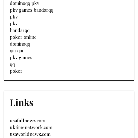
dominoqq pkv
pkv games bandarqq
pkv
pkv
bandarqq
poker online
dominoqq
qiu qiu
pkv games
qq
poker
Links
usafullnewz.com
uktimenetwork.com
usaworldnewz.com