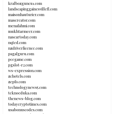
kralbozguncu1.com
landscapinggainesvillefl.com
maisonhauturier.com
mascreator.com
menafahmi.com
mukhtarmeer.com
nascartoday.com
nqted.com
nzdriverlicence.com
pagalguru.com
pcegame.com
pgslot-r2.com
ws-expression.com
zchotels.com
zepfo.com
technologynews5.com
teknoeduka.com
thenews-blog.com
todaycryptotimes.com
usabonuscodes.com