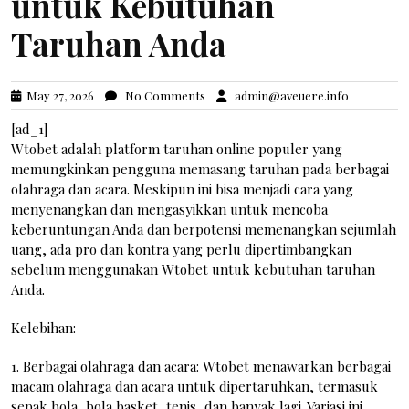
untuk Kebutuhan
Taruhan Anda
May 27, 2026
No Comments
admin@aveuere.info
[ad_1]
Wtobet adalah platform taruhan online populer yang
memungkinkan pengguna memasang taruhan pada berbagai
olahraga dan acara. Meskipun ini bisa menjadi cara yang
menyenangkan dan mengasyikkan untuk mencoba
keberuntungan Anda dan berpotensi memenangkan sejumlah
uang, ada pro dan kontra yang perlu dipertimbangkan
sebelum menggunakan Wtobet untuk kebutuhan taruhan
Anda.
Kelebihan:
1. Berbagai olahraga dan acara: Wtobet menawarkan berbagai
macam olahraga dan acara untuk dipertaruhkan, termasuk
sepak bola, bola basket, tenis, dan banyak lagi. Variasi ini