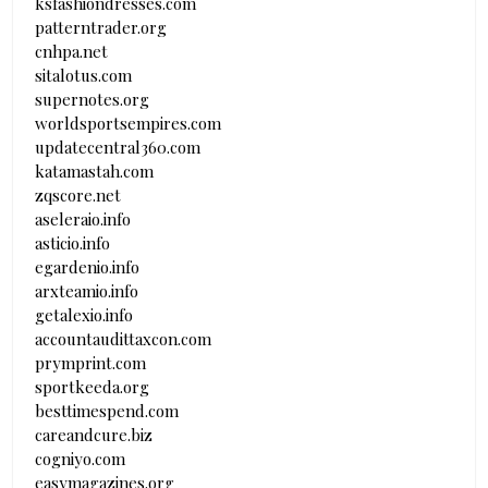
ksfashiondresses.com
patterntrader.org
cnhpa.net
sitalotus.com
supernotes.org
worldsportsempires.com
updatecentral360.com
katamastah.com
zqscore.net
aseleraio.info
asticio.info
egardenio.info
arxteamio.info
getalexio.info
accountaudittaxcon.com
prymprint.com
sportkeeda.org
besttimespend.com
careandcure.biz
cogniyo.com
easymagazines.org