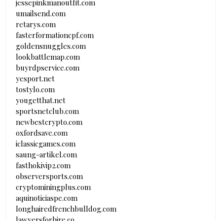
jessepinkmanoutfit.com
umailsend.com
retarys.com
fasterformationcpf.com
goldensnuggles.com
lookbattlemap.com
buyrdpservice.com
yesport.net
tostylo.com
yougetthat.net
sportsnetclub.com
newbestcrypto.com
oxfordsave.com
iclassicgames.com
saung-artikel.com
fasthokivip2.com
observersports.com
cryptominingplus.com
aquinoticiaspe.com
longhairedfrenchbulldog.com
lawyersforhire.co