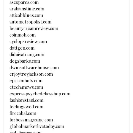
asespares.com
arabianstime.com
atticabblues.com
autometropolist.com
beautycreamreview.com
coinmoh.com
cyclopsreview.com
dattgen.com
didoivatnang.com
dogsbarks.com
dwmsoftwarehouse.com
enjoytroyjackson.com
epicaimbots.com
etech4news.com
expresspsychedelicsshop.com
fashionistani.com
feelingswed.com
firecabal.com
forbessmagazine.com
globalmarketlivetoday.com
gpl-license.com