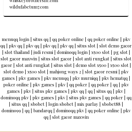
whiskeybrothersllc.com
wildufabetum7.com
menuqq login
|
situs qq
|
qq poker online
|
qq poker online
|
pkv
qq
|
pkv qq
|
pkv qq
|
pkv qq
|
pkv qq
|
situs slot
|
slot demo gacor
|
slot thailand
|
judi resmi
|
dominoqq login
|
x500 slot
|
pg slot
|
slot gacor maxwin
|
situs slot gacor
|
slot anti rungkat
|
situs slot
gacor
|
slot anti rungkat
|
situs slot
|
demo slot x500
|
x500 slot
|
slot demo
|
x500 slot
|
mahjong ways 2
|
slot gacor resmi
|
pkv
games
|
pkv games
|
pkv menuqq
|
pkv murniqq
|
pkv hematqq
|
poker online
|
pkv games
|
pkv
|
qq poker
|
qq poker
|
qq
|
pkv
games
|
pkv
|
situs pkv games
|
pkv qq
|
qq
|
situs qq
|
pkv
|
dominoqq pkv
|
pkv games
|
pkv
|
situs pkv games
|
qq poker
|
qq
|
situs qq
|
sbobet
|
login sbobet
|
mix parlay
|
sbobet88
|
domino99
|
qq
|
bandarqq
|
dominoqq pkv
|
qq poker online
|
pkv
qq
|
slot gacor maxwin