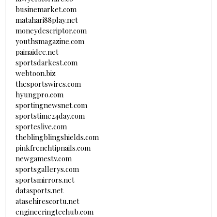
businemarket.com
matahari88play.net
moneydescriptor.com
youthsmagazine.com
painaidee.net
sportsdarkest.com
webtoon.biz
thesportswires.com
hyungpro.com
sportingnewsnet.com
sportstime24day.com
sporteslive.com
theblingblingshields.com
pinkfrenchtipnails.com
newgamestv.com
sportsgallerys.com
sportsmirrors.net
datasports.net
atasehirescortu.net
engineeringtechub.com