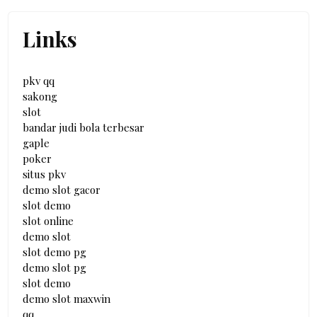
Links
pkv qq
sakong
slot
bandar judi bola terbesar
gaple
poker
situs pkv
demo slot gacor
slot demo
slot online
demo slot
slot demo pg
demo slot pg
slot demo
demo slot maxwin
qq