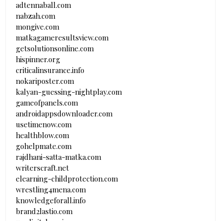
adtennaball.com
nabzah.com
mongive.com
matkagameresultsview.com
getsolutionsonline.com
hispinner.org
criticalinsurance.info
nokariposter.com
kalyan-guessing-nightplay.com
gameofpanels.com
androidappsdownloader.com
usetimenow.com
healthblow.com
gohelpmate.com
rajdhani-satta-matka.com
writerscraft.net
elearning-childprotection.com
wrestling4mena.com
knowledgeforall.info
brand2lastio.com