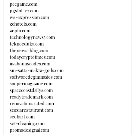
pcegame.com
pgslot-r2.com
ws-expression.com
zchotels.com
zepfo.com
technologynews5.com
teknoeduka.com
thenews-blog.com
todaycryptotimes.com
usabonuscodes.com
sm-satta-makta-gods.com
softwaredegimnasios.com
soopermagazine.com
spacecoastdailys.com
readytrademark.com
renovationsrated.com
scoziarestaurant.com
seohart.com
set-cleaning.com
promodesignai.com