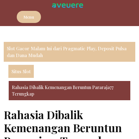
Skip
to
content
Menu
Slot Gacor Malam Ini dari Pragmatic Play, Deposit Pulsa
dan Dana Mudah
Situs Slot
Rahasia Dibalik Kemenangan Beruntun Pararaja77
Terungkap
Rahasia Dibalik
Kemenangan Beruntun