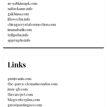
m-918kissapk.com
nabavkame.info
gakbiasa.com
iflowerhu.info
chicagocrystalconnection.com
imanabadii.com
trilipohu.info
appruptio.info
Links
punjwanis.com
the-parcs-clematiscondos.com
jusu-gb.com
thecarepet.com
blogwriterplus.com
guestpostingseo.com