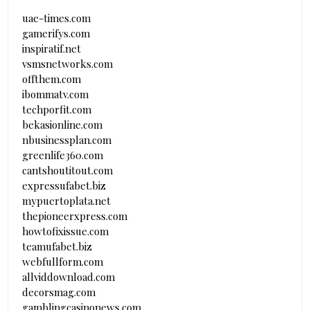
uae-times.com
gamerifys.com
inspiratif.net
vsmsnetworks.com
offthem.com
ibommatv.com
techporfit.com
bekasionline.com
nbusinessplan.com
greenlife360.com
cantshoutitout.com
expressufabet.biz
mypuertoplata.net
thepioneerxpress.com
howtofixissue.com
teamufabet.biz
webfullform.com
allviddownload.com
decorsmag.com
gamblingcasinonews.com