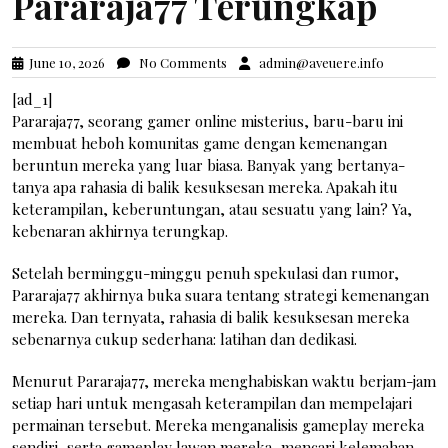
Pararaja77 Terungkap
June 10, 2026
No Comments
admin@aveuere.info
[ad_1]
Pararaja77, seorang gamer online misterius, baru-baru ini
membuat heboh komunitas game dengan kemenangan
beruntun mereka yang luar biasa. Banyak yang bertanya-
tanya apa rahasia di balik kesuksesan mereka. Apakah itu
keterampilan, keberuntungan, atau sesuatu yang lain? Ya,
kebenaran akhirnya terungkap.
Setelah berminggu-minggu penuh spekulasi dan rumor,
Pararaja77 akhirnya buka suara tentang strategi kemenangan
mereka. Dan ternyata, rahasia di balik kesuksesan mereka
sebenarnya cukup sederhana: latihan dan dedikasi.
Menurut Pararaja77, mereka menghabiskan waktu berjam-jam
setiap hari untuk mengasah keterampilan dan mempelajari
permainan tersebut. Mereka menganalisis gameplay mereka
sendiri, serta gameplay lawan mereka, mencari kelemahan