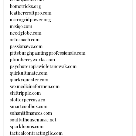
hometricks.org
leathercraftpro.com
microgridpower.org
mixiqo.com
needglobe.com
ortocoach.com
passionawe.com
pittsburghpaintingprofessionals.com
plumberryworks.com
psychoterapiawioletanowak.com
quickultimate.com
quirkyquester.com
sexmedicineformen.com
shiftripple.com
slotterpercaya.co
smartcoolbox.com
sohanjitfinances.com
soulfulhousemusic.net
sparklooms.com
tacticalcontractingllc.com