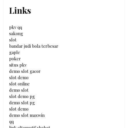
Links
pkv qq
sakong
slot
bandar judi bola terbesar
gaple
poker
situs pkv
demo slot gacor
slot demo
slot online
demo slot
slot demo pg
demo slot pg
slot demo
demo slot maxwin
qq
link alternatif sbobet