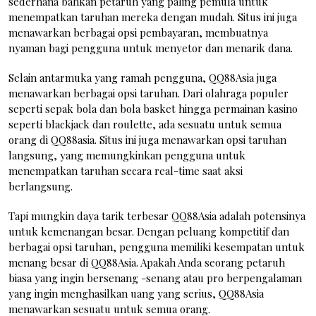
sederhana bahkan petaruh yang paling pemula untuk
menempatkan taruhan mereka dengan mudah. Situs ini juga
menawarkan berbagai opsi pembayaran, membuatnya
nyaman bagi pengguna untuk menyetor dan menarik dana.
Selain antarmuka yang ramah pengguna, QQ88Asia juga
menawarkan berbagai opsi taruhan. Dari olahraga populer
seperti sepak bola dan bola basket hingga permainan kasino
seperti blackjack dan roulette, ada sesuatu untuk semua
orang di QQ88asia. Situs ini juga menawarkan opsi taruhan
langsung, yang memungkinkan pengguna untuk
menempatkan taruhan secara real-time saat aksi
berlangsung.
Tapi mungkin daya tarik terbesar QQ88Asia adalah potensinya
untuk kemenangan besar. Dengan peluang kompetitif dan
berbagai opsi taruhan, pengguna memiliki kesempatan untuk
menang besar di QQ88Asia. Apakah Anda seorang petaruh
biasa yang ingin bersenang -senang atau pro berpengalaman
yang ingin menghasilkan uang yang serius, QQ88Asia
menawarkan sesuatu untuk semua orang.