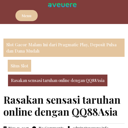
Skip
to
content
Menu
Slot Gacor Malam Ini dari Pragmatic Play, Deposit Pulsa
dan Dana Mudah
Situs Slot
Rasakan sensasi taruhan online dengan QQ88Asia
Rasakan sensasi taruhan
online dengan QQ88Asia
May 31, 2025
No Comments
admin@aveuere.info