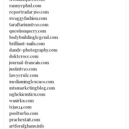
rannyephul.com
reportradar360.com
swaggyfashion.com
taraftariumtv10.com
questionquery.com
bodybuildinglegend.com
brilliant-nails.com
dandr-photography.com
dokteroce.com
journal-francais.com
justintv10.com
lawyerule.com
mediamingleseaco.com
mtsmarketingblog.com
nghekiemtien.com
wasirku.com
tejas24.com
poolturbo.com
prachestait.com
artforafghans.info