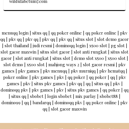
wildufabetum7.com
menuqq login
|
situs qq
|
qq poker online
|
qq poker online
|
pkv
qq
|
pkv qq
|
pkv qq
|
pkv qq
|
pkv qq
|
situs slot
|
slot demo gacor
|
slot thailand
|
judi resmi
|
dominoqq login
|
x500 slot
|
pg slot
|
slot gacor maxwin
|
situs slot gacor
|
slot anti rungkat
|
situs slot
gacor
|
slot anti rungkat
|
situs slot
|
demo slot x500
|
x500 slot
|
slot demo
|
x500 slot
|
mahjong ways 2
|
slot gacor resmi
|
pkv
games
|
pkv games
|
pkv menuqq
|
pkv murniqq
|
pkv hematqq
|
poker online
|
pkv games
|
pkv
|
qq poker
|
qq poker
|
qq
|
pkv
games
|
pkv
|
situs pkv games
|
pkv qq
|
qq
|
situs qq
|
pkv
|
dominoqq pkv
|
pkv games
|
pkv
|
situs pkv games
|
qq poker
|
qq
|
situs qq
|
sbobet
|
login sbobet
|
mix parlay
|
sbobet88
|
domino99
|
qq
|
bandarqq
|
dominoqq pkv
|
qq poker online
|
pkv
qq
|
slot gacor maxwin