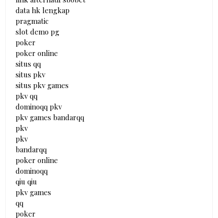
data hk lengkap
pragmatic
slot demo pg
poker
poker online
situs qq
situs pkv
situs pkv games
pkv qq
dominoqq pkv
pkv games bandarqq
pkv
pkv
bandarqq
poker online
dominoqq
qiu qiu
pkv games
qq
poker