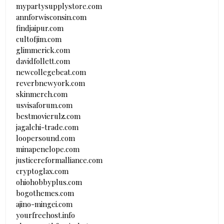
mypartysupplystore.com
annforwisconsin.com
findjaipur.com
cultofjim.com
glimmerick.com
davidfollett.com
newcollegebeat.com
reverbnewyork.com
skinmerch.com
usvisaforum.com
bestmovierulz.com
jagalchi-trade.com
loopersound.com
minapenelope.com
justicereformalliance.com
cryptoglax.com
ohiohobbyplus.com
bogothemes.com
ajino-mingei.com
yourfreehost.info