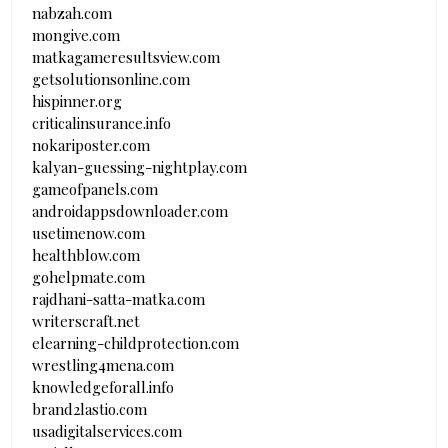
nabzah.com
mongive.com
matkagameresultsview.com
getsolutionsonline.com
hispinner.org
criticalinsurance.info
nokariposter.com
kalyan-guessing-nightplay.com
gameofpanels.com
androidappsdownloader.com
usetimenow.com
healthblow.com
gohelpmate.com
rajdhani-satta-matka.com
writerscraft.net
elearning-childprotection.com
wrestling4mena.com
knowledgeforall.info
brand2lastio.com
usadigitalservices.com