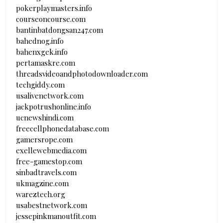
pokerplaymasters.info
courseoncourse.com
bantinbatdongsan247.com
bahednog.info
bahenxgek.info
pertamaskre.com
threadsvideoandphotodownloader.com
techgiddy.com
usalivenetwork.com
jackpotrushonline.info
ucnewshindi.com
freecellphonedatabase.com
gamersrope.com
exellewebmedia.com
free-gamestop.com
sinbadtravels.com
ukmagzine.com
wareztech.org
usabestnetwork.com
jessepinkmanoutfit.com