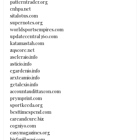
patterntrader.org
cnhpa.net
sitalotus.com
supernotes.org
worldsportsempires.com
updatecentral360.com
katamastah.com
zqscore.net
aseleraio.info
asticio.info
egardenio.info
arxteamio.info
getalexio.info
accountaudittaxcon.com
prymprint.com
sportkeeda.org
besttimespend.com
careandcure.biz
cogniyo.com
easymagazines.org
hirfanjilasmi.com