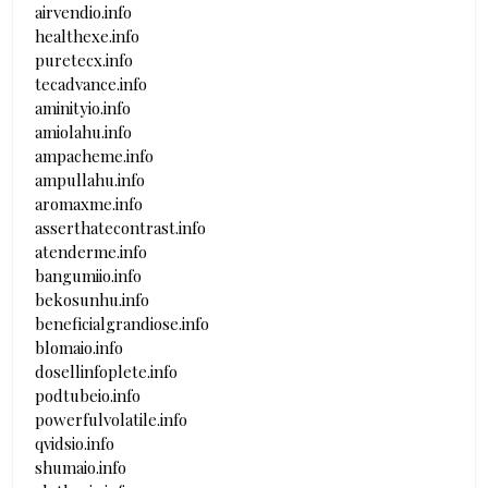
airvendio.info
healthexe.info
puretecx.info
tecadvance.info
aminityio.info
amiolahu.info
ampacheme.info
ampullahu.info
aromaxme.info
asserthatecontrast.info
atenderme.info
bangumiio.info
bekosunhu.info
beneficialgrandiose.info
blomaio.info
dosellinfoplete.info
podtubeio.info
powerfulvolatile.info
qvidsio.info
shumaio.info