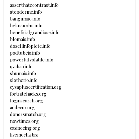
asserthatecontrast.info
atenderme.info
bangumiio.info
bekosunhu.info
beneficialgrandiose.info
blomaio.info
dosellinfoplete.info
podtubeio.info
powerfulvolatile.info
qvidsio.info
shumaio.info
slotherio.info
cysapluscertification.org
fortnitehacks.org
loginsearch.org
aodecor.org
donorsmatch.org
nowtimes.org
casinoeing.org
livemocha.biz