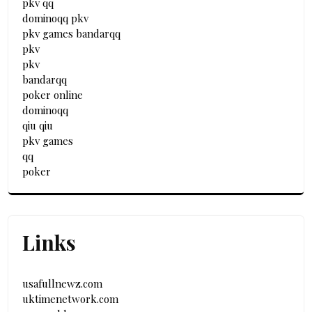
pkv qq
dominoqq pkv
pkv games bandarqq
pkv
pkv
bandarqq
poker online
dominoqq
qiu qiu
pkv games
qq
poker
Links
usafullnewz.com
uktimenetwork.com