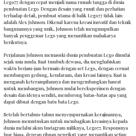
Lego77 dengan cepat menjadi nama rumah tangga di dunia
pembuatan Lego. Dengan desain yang rumit dan perhatian
terhadap detail, pembuat utama di balik Lego77 tidak lain
adalah Alex Johnson. Dikenal karena kreasi inovatif dan teknik
bangunannya yang unik, Johnson telah mengumpulkan
banyak penggemar Lego yang menantikan mahakarya
berikutnya.
Perjalanan Johnson memasuki dunia pembuatan Lego dimulai
sejak usia muda. Saat tumbuh dewasa, dia menghabiskan
waktu berjam-jam bermain dengan set Lego, dengan cermat
membangun gedung, kendaraan, dan kreasi lainnya. Saat ia
mengasah keterampilannya dan mengembangkan hasrat
untuk membangun, Johnson mulai bereksperimen dengan
desain dan idenya sendiri, mendorong batas-batas apa yang
dapat dibuat dengan batu bata Lego.
Setelah bertahun-tahun menyempurnakan kerajinannya,
Johnson memutuskan untuk membagikan kreasinya kepada
dunia melalui akun Instagram miliknya, Lego77. Responsnya
luar biasa, dengan ribuan pengikut yang menantikan setiap