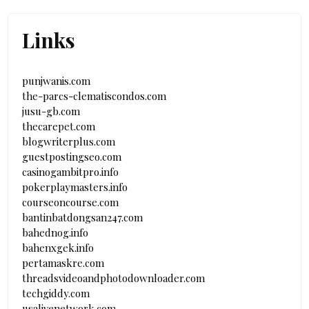
Links
punjwanis.com
the-parcs-clematiscondos.com
jusu-gb.com
thecarepet.com
blogwriterplus.com
guestpostingseo.com
casinogambitpro.info
pokerplaymasters.info
courseoncourse.com
bantinbatdongsan247.com
bahednog.info
bahenxgek.info
pertamaskre.com
threadsvideoandphotodownloader.com
techgiddy.com
usalivenetwork.com