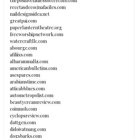
thepositiveladiessoccerclub.com
recetasdecocinafaciles.com
naildesignsidea.net
greatpai.com
paperlanterntheatre.org
freeworshipnetwork.com
watercraftllc.com
abourge.com
afiliixs.com
alharammallz.com
americanbulletins.com
asespares.com
arabianstime.com
atticabblues.com
autometropolist.com
beautycreamreview.com
coinmoh.com
cyclopsreview.com
dattgen.com
didoivatnang.com
dogsbarks.com