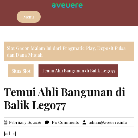
Skip
to
content
Menu
Slot Gacor Malam Ini dari Pragmatic Play, Deposit Pulsa
dan Dana Mudah
Situs Slot
Temui Ahli Bangunan di Balik Lego77
Temui Ahli Bangunan di
Balik Lego77
February 16, 2026
No Comments
admin@aveuere.info
[ad_1]