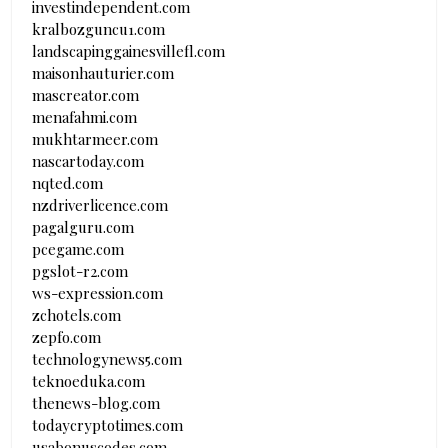
investindependent.com
kralbozguncu1.com
landscapinggainesvillefl.com
maisonhauturier.com
mascreator.com
menafahmi.com
mukhtarmeer.com
nascartoday.com
nqted.com
nzdriverlicence.com
pagalguru.com
pcegame.com
pgslot-r2.com
ws-expression.com
zchotels.com
zepfo.com
technologynews5.com
teknoeduka.com
thenews-blog.com
todaycryptotimes.com
usabonuscodes.com