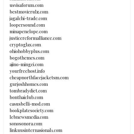
usvisaforum.com
bestmovierulz.com
jagalchi-trade.com
loopersound.com
minapenelope.com
justicereformalliance.com
cryptoglax.com
ohiohobbyplus.com
bogothemes.com
ajino-mingei.com
yourfreehost.info
cheapnorthfacejacketsm.com
gurjoshhomes.com
tombradydiet.com
bonthaiclub.com
casusbelli-mod.com
bookplatesociety.com
lebnewsmedia.com
sonosonora.com
linkuusinternasional1.com