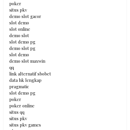
poker
situs pkv
demo slot gacor
slot demo
slot online
demo slot
slot demo pg
demo slot pg
slot demo
demo slot maxwin
qq
link alternatif sbobet
data hk lengkap
pragmatic
slot demo pg
poker
poker online
situs qq
situs pkv
situs pkv games