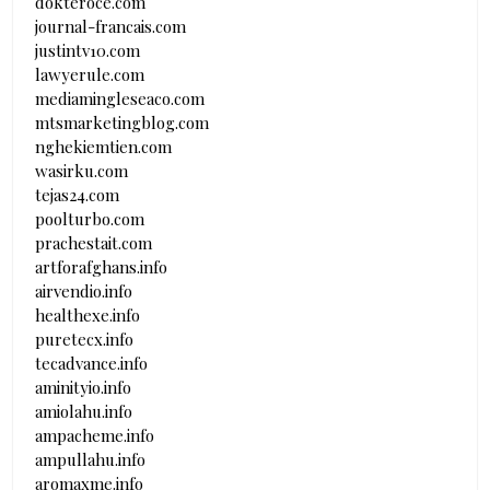
dokteroce.com
journal-francais.com
justintv10.com
lawyerule.com
mediamingleseaco.com
mtsmarketingblog.com
nghekiemtien.com
wasirku.com
tejas24.com
poolturbo.com
prachestait.com
artforafghans.info
airvendio.info
healthexe.info
puretecx.info
tecadvance.info
aminityio.info
amiolahu.info
ampacheme.info
ampullahu.info
aromaxme.info