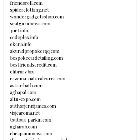
friendsroll.com
spiderclothing.net
wondergadgetsshop.com
seatgurunews.com
3net.info
codeplex.info
okena.info
akunidpropokerqq.com
bespokecardetailing.com
bestfriendscredit.com
elibrary.biz
eczema-naturalcures.com
astro-bath.com
aghapal.com
altu-expo.com
authorjennijames.com
viajearoma.net
tsutsuji-parkin.com
agharab.com
cheapammousa.com