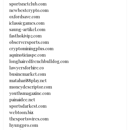
sportsnetclub.com
newbestcrypto.com
oxfordsave.com
iclassicgames.com
saung-artikel.com
fasthokivip2.com
observersports.com
cryptominingplus.com
aquinoticiaspe.com
longhairedfrenchbulldog.com
lawyersforhire.co
businemarket.com
matahari88play.net
moneydescriptor.com
youthsmagazine.com
painaidee.net
sportsdarkest.com
webtoon.biz
thesportswires.com
hyungpro.com