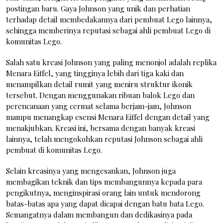
postingan baru. Gaya Johnson yang unik dan perhatian
terhadap detail membedakannya dari pembuat Lego lainnya,
sehingga memberinya reputasi sebagai ahli pembuat Lego di
komunitas Lego.
Salah satu kreasi Johnson yang paling menonjol adalah replika
Menara Eiffel, yang tingginya lebih dari tiga kaki dan
menampilkan detail rumit yang meniru struktur ikonik
tersebut. Dengan menggunakan ribuan balok Lego dan
perencanaan yang cermat selama berjam-jam, Johnson
mampu menangkap esensi Menara Eiffel dengan detail yang
menakjubkan. Kreasi ini, bersama dengan banyak kreasi
lainnya, telah mengokohkan reputasi Johnson sebagai ahli
pembuat di komunitas Lego.
Selain kreasinya yang mengesankan, Johnson juga
membagikan teknik dan tips membangunnya kepada para
pengikutnya, menginspirasi orang lain untuk mendorong
batas-batas apa yang dapat dicapai dengan batu bata Lego.
Semangatnya dalam membangun dan dedikasinya pada