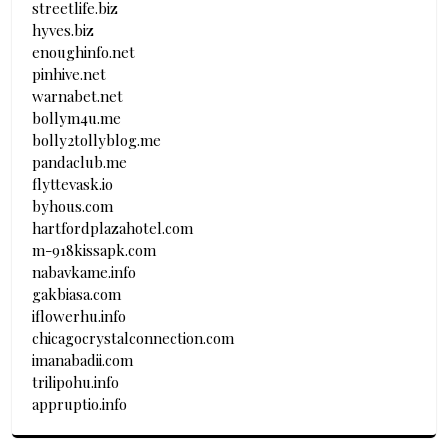
streetlife.biz
hyves.biz
enoughinfo.net
pinhive.net
warnabet.net
bollym4u.me
bolly2tollyblog.me
pandaclub.me
flyttevask.io
byhous.com
hartfordplazahotel.com
m-918kissapk.com
nabavkame.info
gakbiasa.com
iflowerhu.info
chicagocrystalconnection.com
imanabadii.com
trilipohu.info
appruptio.info