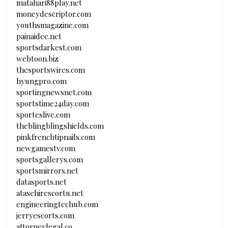
matahari88play.net
moneydescriptor.com
youthsmagazine.com
painaidee.net
sportsdarkest.com
webtoon.biz
thesportswires.com
hyungpro.com
sportingnewsnet.com
sportstime24day.com
sporteslive.com
theblingblingshields.com
pinkfrenchtipnails.com
newgamestv.com
sportsgallerys.com
sportsmirrors.net
datasports.net
atasehirescortu.net
engineeringtechub.com
jerryescorts.com
attorneylegal.co