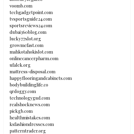
voomb.com
techgadgetpoint.com
tvsportsguide24.com
sportsreviews24.com
dubai360blog.com
lucky77slot.org
growmefast.com
mahkotahokislot.com
onlinecancerpharm.com
ufalek.org
mattress-disposal.com
happyflooringandcabinets.com
bodybuildinglife.co
qrdoggy.com
technologygud.com
realshocknews.com
pickgb.com
healthmistakes.com
ksfashiondresses.com
patterntrader.org