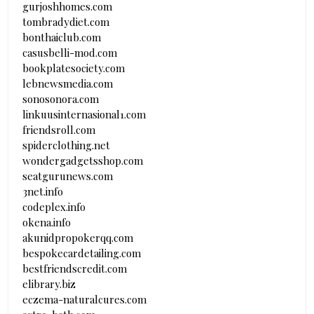
gurjoshhomes.com
tombradydiet.com
bonthaiclub.com
casusbelli-mod.com
bookplatesociety.com
lebnewsmedia.com
sonosonora.com
linkuusinternasional1.com
friendsroll.com
spiderclothing.net
wondergadgetsshop.com
seatgurunews.com
3net.info
codeplex.info
okena.info
akunidpropokerqq.com
bespokecardetailing.com
bestfriendscredit.com
elibrary.biz
eczema-naturalcures.com