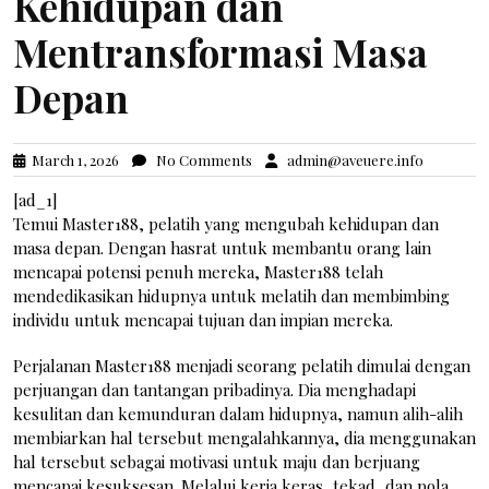
Kehidupan dan
Mentransformasi Masa
Depan
March 1, 2026
No Comments
admin@aveuere.info
[ad_1]
Temui Master188, pelatih yang mengubah kehidupan dan
masa depan. Dengan hasrat untuk membantu orang lain
mencapai potensi penuh mereka, Master188 telah
mendedikasikan hidupnya untuk melatih dan membimbing
individu untuk mencapai tujuan dan impian mereka.
Perjalanan Master188 menjadi seorang pelatih dimulai dengan
perjuangan dan tantangan pribadinya. Dia menghadapi
kesulitan dan kemunduran dalam hidupnya, namun alih-alih
membiarkan hal tersebut mengalahkannya, dia menggunakan
hal tersebut sebagai motivasi untuk maju dan berjuang
mencapai kesuksesan. Melalui kerja keras, tekad, dan pola