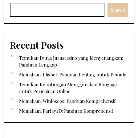
Search
Recent Posts
Temukan Dunia Juruscasino yang Menyenangkan:
Panduan Lengkap
Memahami Plisbet: Panduan Penting untuk Pemula
Temukan Keuntungan Menggunakan Bunga99
untuk Permainan Online
Memahami Winlose99: Panduan Komprehensif
Memahami Parlay4D: Panduan Komprehensif