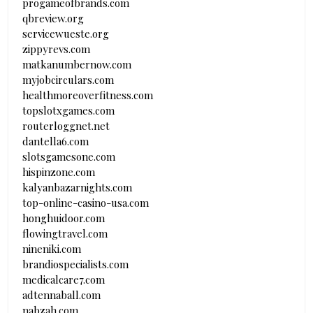
progameofbrands.com
qbreview.org
servicewueste.org
zippyrevs.com
matkanumbernow.com
myjobcirculars.com
healthmoreoverfitness.com
topslotxgames.com
routerloggnet.net
dantella6.com
slotsgamesone.com
hispinzone.com
kalyanbazarnights.com
top-online-casino-usa.com
honghuidoor.com
flowingtravel.com
nineniki.com
brandiospecialists.com
medicalcare7.com
adtennaball.com
nabzah.com