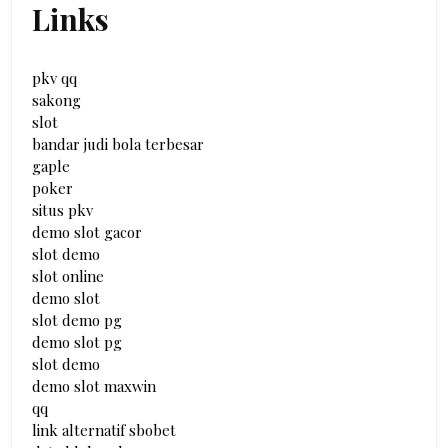
Links
pkv qq
sakong
slot
bandar judi bola terbesar
gaple
poker
situs pkv
demo slot gacor
slot demo
slot online
demo slot
slot demo pg
demo slot pg
slot demo
demo slot maxwin
qq
link alternatif sbobet