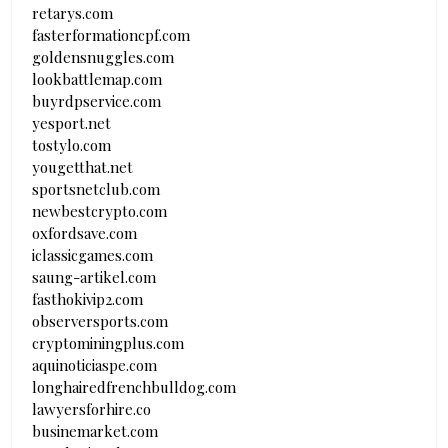
retarys.com
fasterformationcpf.com
goldensnuggles.com
lookbattlemap.com
buyrdpservice.com
yesport.net
tostylo.com
yougetthat.net
sportsnetclub.com
newbestcrypto.com
oxfordsave.com
iclassicgames.com
saung-artikel.com
fasthokivip2.com
observersports.com
cryptominingplus.com
aquinoticiaspe.com
longhairedfrenchbulldog.com
lawyersforhire.co
businemarket.com