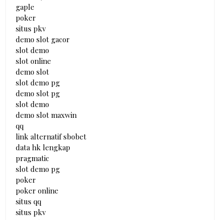
gaple
poker
situs pkv
demo slot gacor
slot demo
slot online
demo slot
slot demo pg
demo slot pg
slot demo
demo slot maxwin
qq
link alternatif sbobet
data hk lengkap
pragmatic
slot demo pg
poker
poker online
situs qq
situs pkv