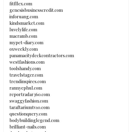
fitfllex.com
genesisbusinesscredit.com
inforuang.com
kindsmarket.com
luvelylife.com
macramb.com
mypet-diary.com
oxweekly.com
panamacitydeckcontractors.com
westfashions.com
toolshandy.com
travelstager.com
trendinspires.com
rannyephul.com
reportradar360.com
swaggyfashion.com
taraftariumtv10.com
questionquery.com
bodybuildinglegend.com
brilliant-nails.com