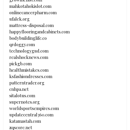
mahkotahokislot.com
onlinecancerpharm.com
ufalek.org
mattress-disposal.com
happyflooringandcabinets.com
bodybuildinglife.co
qrdoggy.com
technologygud.com
realshocknews.com
pickgb.com
healthmistakes.com
ksfashiondresses.com
patterntrader.org
cnhpa.net
sitalotus.com
supernotes.org
worldsportsempires.com
updatecentral360.com
katamastah.com
zqscore.net