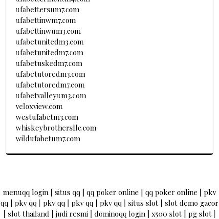
ufabettersum7.com
ufabettinwm7.com
ufabettinwum3.com
ufabetunitedm3.com
ufabetunitedm7.com
ufabetuskedm7.com
ufabetutoredm3.com
ufabetutoredm7.com
ufabetvalleyum3.com
veloxview.com
westufabetm3.com
whiskeybrothersllc.com
wildufabetum7.com
menuqq login
|
situs qq
|
qq poker online
|
qq poker online
|
pkv
qq
|
pkv qq
|
pkv qq
|
pkv qq
|
pkv qq
|
situs slot
|
slot demo gacor
|
slot thailand
|
judi resmi
|
dominoqq login
|
x500 slot
|
pg slot
|