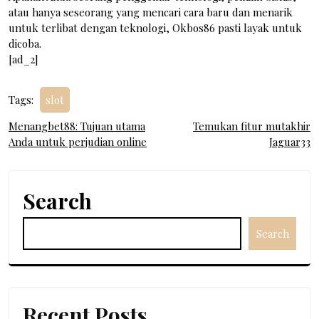
atau hanya seseorang yang mencari cara baru dan menarik
untuk terlibat dengan teknologi, Okbos86 pasti layak untuk
dicoba.
[ad_2]
Tags:
slot
Post
Menangbet88: Tujuan utama
Temukan fitur mutakhir
Anda untuk perjudian online
Jaguar33
navigation
Search
Search
Recent Posts