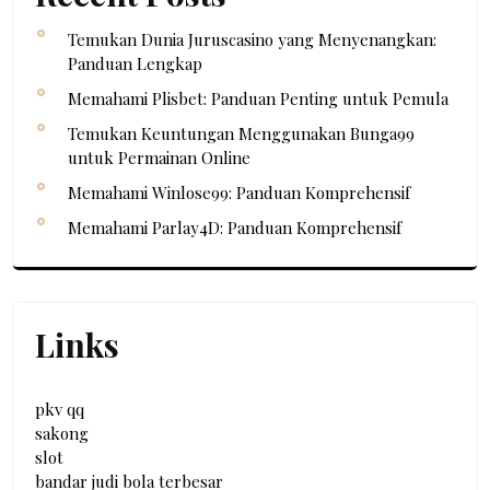
Temukan Dunia Juruscasino yang Menyenangkan:
Panduan Lengkap
Memahami Plisbet: Panduan Penting untuk Pemula
Temukan Keuntungan Menggunakan Bunga99
untuk Permainan Online
Memahami Winlose99: Panduan Komprehensif
Memahami Parlay4D: Panduan Komprehensif
Links
pkv qq
sakong
slot
bandar judi bola terbesar