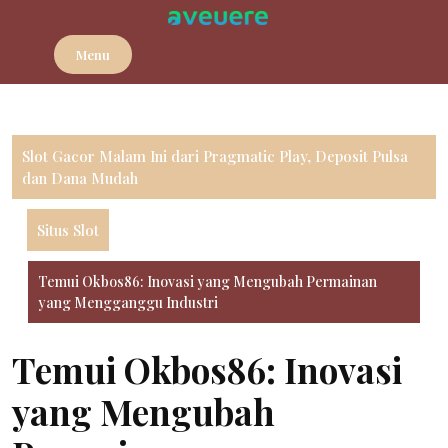
Skip
to
content
Menu
Slot Gacor Malam Ini dari Pragmatic Play, Deposit Pulsa
dan Dana Mudah
Situs Slot
Temui Okbos86: Inovasi yang Mengubah Permainan
yang Mengganggu Industri
Temui Okbos86: Inovasi
yang Mengubah