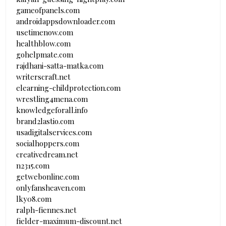
gameofpanels.com
androidappsdownloader.com
usetimenow.com
healthblow.com
gohelpmate.com
rajdhani-satta-matka.com
writerscraft.net
elearning-childprotection.com
wrestling4mena.com
knowledgeforall.info
brand2lastio.com
usadigitalservices.com
socialhoppers.com
creativedream.net
n2315.com
getwebonline.com
onlyfansheaven.com
lky08.com
ralph-fiennes.net
fielder-maximum-discount.net