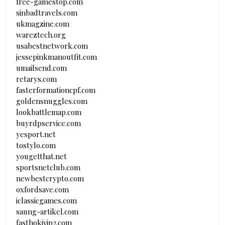
free-gamestop.com
sinbadtravels.com
ukmagzine.com
wareztech.org
usabestnetwork.com
jessepinkmanoutfit.com
umailsend.com
retarys.com
fasterformationcpf.com
goldensnuggles.com
lookbattlemap.com
buyrdpservice.com
yesport.net
tostylo.com
yougetthat.net
sportsnetclub.com
newbestcrypto.com
oxfordsave.com
iclassicgames.com
saung-artikel.com
fasthokivip2.com