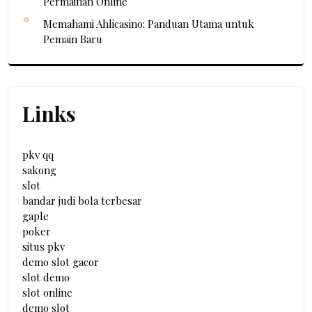
Permainan Online
Memahami Ahlicasino: Panduan Utama untuk
Pemain Baru
Links
pkv qq
sakong
slot
bandar judi bola terbesar
gaple
poker
situs pkv
demo slot gacor
slot demo
slot online
demo slot