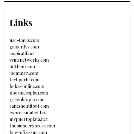
Links
uae-times.com
gamerifys.com
inspiratif.net
vsmsnetworks.com
offthem.com
ibommatv.com
techporfit.com
bekasionline.com
nbusinessplan.com
greenlife360.com
cantshoutitout.com
expressufabet.biz
mypuertoplata.net
thepioneerxpress.com
howtofixissue.com