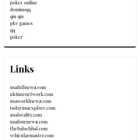
poker online
dominoqq
qiu qiu
pkv games
qq
poker
Links
usafullnewz.com
uktimenetwork.com
usaworldnewz.com
todayusaexplore.com
usalocality.com
usafournewz.com
thebalochhal.com
vehicularmaster.com