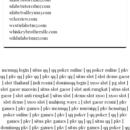
ufabetutoredm7.com
ufabetvalleyum3.com
veloxview.com
westufabetm3.com
whiskeybrothersllc.com
wildufabetum7.com
menuqq login
|
situs qq
|
qq poker online
|
qq poker online
|
pkv
qq
|
pkv qq
|
pkv qq
|
pkv qq
|
pkv qq
|
situs slot
|
slot demo gacor
|
slot thailand
|
judi resmi
|
dominoqq login
|
x500 slot
|
pg slot
|
slot gacor maxwin
|
situs slot gacor
|
slot anti rungkat
|
situs slot
gacor
|
slot anti rungkat
|
situs slot
|
demo slot x500
|
x500 slot
|
slot demo
|
x500 slot
|
mahjong ways 2
|
slot gacor resmi
|
pkv
games
|
pkv games
|
pkv menuqq
|
pkv murniqq
|
pkv hematqq
|
poker online
|
pkv games
|
pkv
|
qq poker
|
qq poker
|
qq
|
pkv
games
|
pkv
|
situs pkv games
|
pkv qq
|
qq
|
situs qq
|
pkv
|
dominoqq pkv
|
pkv games
|
pkv
|
situs pkv games
|
qq poker
|
qq