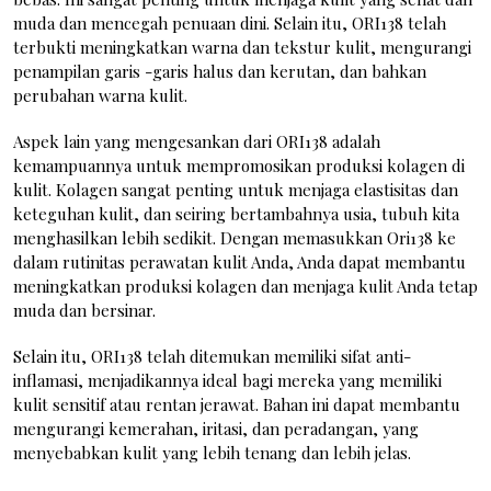
muda dan mencegah penuaan dini. Selain itu, ORI138 telah
terbukti meningkatkan warna dan tekstur kulit, mengurangi
penampilan garis -garis halus dan kerutan, dan bahkan
perubahan warna kulit.
Aspek lain yang mengesankan dari ORI138 adalah
kemampuannya untuk mempromosikan produksi kolagen di
kulit. Kolagen sangat penting untuk menjaga elastisitas dan
keteguhan kulit, dan seiring bertambahnya usia, tubuh kita
menghasilkan lebih sedikit. Dengan memasukkan Ori138 ke
dalam rutinitas perawatan kulit Anda, Anda dapat membantu
meningkatkan produksi kolagen dan menjaga kulit Anda tetap
muda dan bersinar.
Selain itu, ORI138 telah ditemukan memiliki sifat anti-
inflamasi, menjadikannya ideal bagi mereka yang memiliki
kulit sensitif atau rentan jerawat. Bahan ini dapat membantu
mengurangi kemerahan, iritasi, dan peradangan, yang
menyebabkan kulit yang lebih tenang dan lebih jelas.