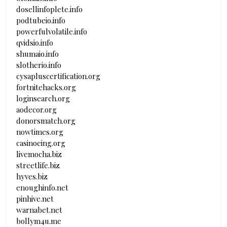
dosellinfoplete.info
podtubeio.info
powerfulvolatile.info
qvidsio.info
shumaio.info
slotherio.info
cysapluscertification.org
fortnitehacks.org
loginsearch.org
aodecor.org
donorsmatch.org
nowtimes.org
casinoeing.org
livemocha.biz
streetlife.biz
hyves.biz
enoughinfo.net
pinhive.net
warnabet.net
bollym4u.me