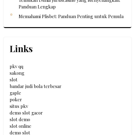
Temukan Dunia Juruscasino yang Menyenangkan:
Panduan Lengkap
Memahami Plisbet: Panduan Penting untuk Pemula
Links
pkv qq
sakong
slot
bandar judi bola terbesar
gaple
poker
situs pkv
demo slot gacor
slot demo
slot online
demo slot