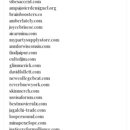
vibesaccent.com
ampajavierdemiguel.org
brainboosters.co
amberlately.com
joycebriscoe.com
aicarmina.com
mypartysupplystore.com
annforwisconsin.com
findjaipur.com
cultofjim.com
glimmerick.com
davidfollett.com
newcollegebeat.com
reverbnewyork.com
skinmerch.com
usvisaforum.com
bestmovierulz.com
jagalchi-trade.com
loopersound.com
minapenelope.com
justicereformalliance.com