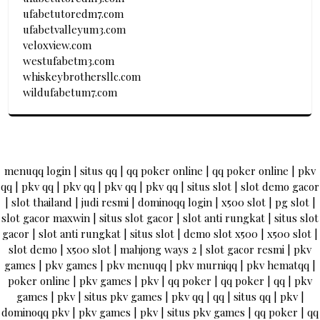
ufabetutoredm7.com
ufabetvalleyum3.com
veloxview.com
westufabetm3.com
whiskeybrothersllc.com
wildufabetum7.com
menuqq login
|
situs qq
|
qq poker online
|
qq poker online
|
pkv
qq
|
pkv qq
|
pkv qq
|
pkv qq
|
pkv qq
|
situs slot
|
slot demo gacor
|
slot thailand
|
judi resmi
|
dominoqq login
|
x500 slot
|
pg slot
|
slot gacor maxwin
|
situs slot gacor
|
slot anti rungkat
|
situs slot
gacor
|
slot anti rungkat
|
situs slot
|
demo slot x500
|
x500 slot
|
slot demo
|
x500 slot
|
mahjong ways 2
|
slot gacor resmi
|
pkv
games
|
pkv games
|
pkv menuqq
|
pkv murniqq
|
pkv hematqq
|
poker online
|
pkv games
|
pkv
|
qq poker
|
qq poker
|
qq
|
pkv
games
|
pkv
|
situs pkv games
|
pkv qq
|
qq
|
situs qq
|
pkv
|
dominoqq pkv
|
pkv games
|
pkv
|
situs pkv games
|
qq poker
|
qq