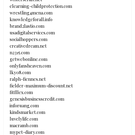
elearning-childprotection.com
wrestling4mena.com
knowledgeforall.info
brand2lastio.com
usadigitalservices.com
socialhoppers.com
creativedream.net
n2315.com
getwebonline.com
onlyfansheaven.com
lky08.com
ralph-fiennes.net
fielder-maximum-discount.net
fitfllex.com
genesisbusinesscredit.com
inforuang.com
kindsmarket.com
luvelylife.com
macramb.com
mypet-diary.com