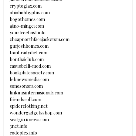
cryptoglax.com
ohiohobbyplus.com
bogothemes.com
ajino-mingei.com
yourfreehost.info
cheapnorthfacejacketsm.com
gurjoshhomes.com
tombradydiet.com
bonthaiclub.com
casusbelli-mod.com
bookplatesociety.com
lebnewsmedia.com
sonosonora.com
linkuusinternasional1.com
friendsroll.com
spiderclothing.net
wondergadgetsshop.com
seatgurunews.com
3net.info
codeplex.info