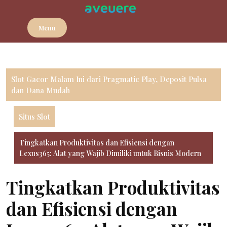
Skip
to
content
Menu
Slot Gacor Malam Ini dari Pragmatic Play, Deposit Pulsa
dan Dana Mudah
Situs Slot
Tingkatkan Produktivitas dan Efisiensi dengan
Lexus365: Alat yang Wajib Dimiliki untuk Bisnis Modern
Tingkatkan Produktivitas
dan Efisiensi dengan