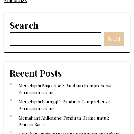
Pandora188
Search
Search
Recent Posts
Menjelajahi Majestibet: Panduan Komprehensif
Permainan Online
Menjelajahi Saung4D: Panduan Komprehensif
Permainan Online
Memahami Ahlicasino: Panduan Utama untuk
Pemain Baru