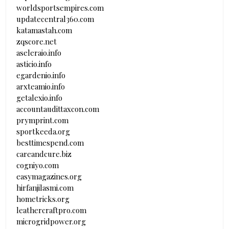
worldsportsempires.com
updatecentral360.com
katamastah.com
zqscore.net
aseleraio.info
asticio.info
egardenio.info
arxteamio.info
getalexio.info
accountaudittaxcon.com
prymprint.com
sportkeeda.org
besttimespend.com
careandcure.biz
cogniyo.com
easymagazines.org
hirfanjilasmi.com
hometricks.org
leathercraftpro.com
microgridpower.org