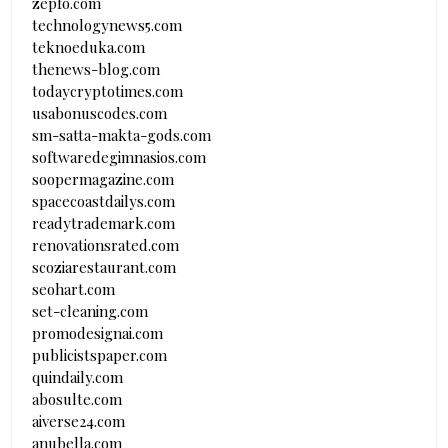
zepfo.com
technologynews5.com
teknoeduka.com
thenews-blog.com
todaycryptotimes.com
usabonuscodes.com
sm-satta-makta-gods.com
softwaredegimnasios.com
soopermagazine.com
spacecoastdailys.com
readytrademark.com
renovationsrated.com
scoziarestaurant.com
seohart.com
set-cleaning.com
promodesignai.com
publicistspaper.com
quindaily.com
abosulte.com
aiverse24.com
anubella.com