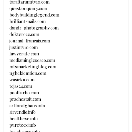
taraftariumtv10.com
questionquery.com
bodybuildinglegend.com
brilliant-nails.com
dandr-photography.com
dokteroce.com
journal-francais.com
justintv10.com
lawyerule.com
mediamingleseaco.com
mtsmarketingblog.com
nghekiemtien.com
wasirku.com
tejas24.com
poolturbo.com
prachestait.com
artforafghans.info
airvendio.info
healthexe.info
puretecx.info
tecadvance.info