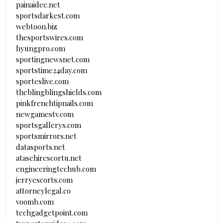
painaidee.net
sportsdarkest.com
webtoon.biz
thesportswires.com
hyungpro.com
sportingnewsnet.com
sportstime24day.com
sporteslive.com
theblingblingshields.com
pinkfrenchtipnails.com
newgamestv.com
sportsgallerys.com
sportsmirrors.net
datasports.net
atasehirescortu.net
engineeringtechub.com
jerryescorts.com
attorneylegal.co
voomb.com
techgadgetpoint.com