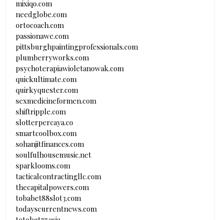
mixiqo.com
needglobe.com
ortocoach.com
passionawe.com
pittsburghpaintingprofessionals.com
plumberryworks.com
psychoterapiawioletanowak.com
quickultimate.com
quirkyquester.com
sexmedicineformen.com
shiftripple.com
slotterpercaya.co
smartcoolbox.com
sohanjitfinances.com
soulfulhousemusic.net
sparklooms.com
tacticalcontractingllc.com
thecapitalpowers.com
tobabet88slot3.com
todayscurrentnews.com
totobet77.asia