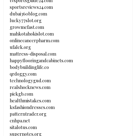
tvsportsguide24.com
sportsreviews24.com
dubai360blog.com
lucky77slot.org
growmefast.com
mahkotahokislot.com
onlinecancerpharm.com
ufalek.org
mattress-disposal.com
happyflooringandcabinets.com
bodybuildinglife.co
qrdoggy.com
technologygud.com
realshocknews.com
pickgb.com
healthmistakes.com
ksfashiondresses.com
patterntrader.org
cnhpa.net
sitalotus.com
supernotes.org