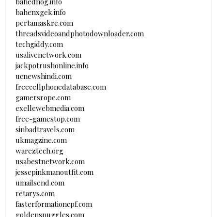
bahednog.info
bahenxgek.info
pertamaskre.com
threadsvideoandphotodownloader.com
techgiddy.com
usalivenetwork.com
jackpotrushonline.info
ucnewshindi.com
freecellphonedatabase.com
gamersrope.com
exellewebmedia.com
free-gamestop.com
sinbadtravels.com
ukmagzine.com
wareztech.org
usabestnetwork.com
jessepinkmanoutfit.com
umailsend.com
retarys.com
fasterformationcpf.com
goldensnuggles.com