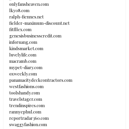
onlyfansheaven.com
lky08.com
ralph-fiennes.net
fielder-maximum-discount.net
fitfllex.com
genesisbusinesscredit.com
inforuang.com
kindsmarket.com
luvelylife.com
macramb.com
mypet-diary.com
oxweekly.com
panamacitydeckcontractors.com
westfashions.com
toolshandy.com
travelstager.com
trendinspires.com
rannyephul.com
reportradar360.com
swaggyfashion.com