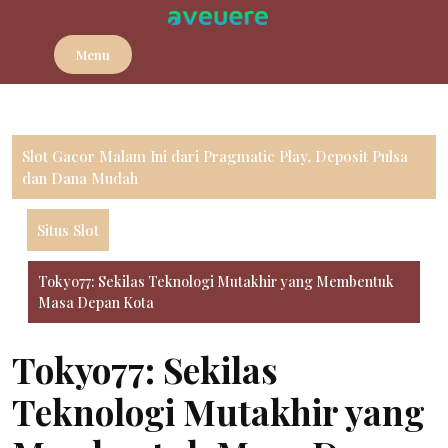
Skip
to
content
Menu
Slot Gacor Malam Ini dari Pragmatic Play, Deposit Pulsa
dan Dana Mudah
Situs Slot
Tokyo77: Sekilas Teknologi Mutakhir yang Membentuk
Masa Depan Kota
Tokyo77: Sekilas
Teknologi Mutakhir yang