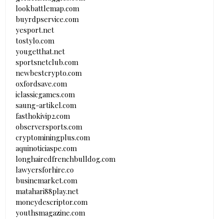
lookbattlemap.com
buyrdpservice.com
yesport.net
tostylo.com
yougetthat.net
sportsnetclub.com
newbestcrypto.com
oxfordsave.com
iclassicgames.com
saung-artikel.com
fasthokivip2.com
observersports.com
cryptominingplus.com
aquinoticiaspe.com
longhairedfrenchbulldog.com
lawyersforhire.co
businemarket.com
matahari88play.net
moneydescriptor.com
youthsmagazine.com