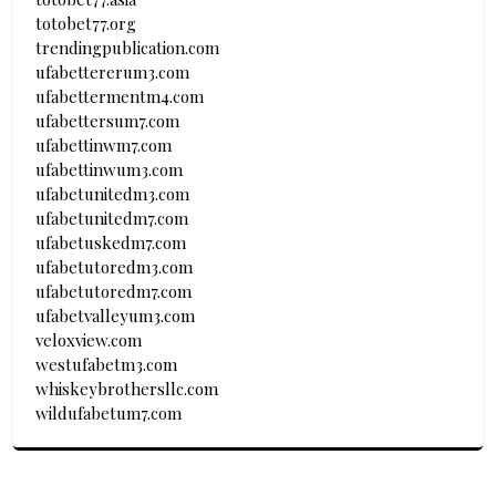
totobet77.org
trendingpublication.com
ufabettererum3.com
ufabettermentm4.com
ufabettersum7.com
ufabettinwm7.com
ufabettinwum3.com
ufabetunitedm3.com
ufabetunitedm7.com
ufabetuskedm7.com
ufabetutoredm3.com
ufabetutoredm7.com
ufabetvalleyum3.com
veloxview.com
westufabetm3.com
whiskeybrothersllc.com
wildufabetum7.com