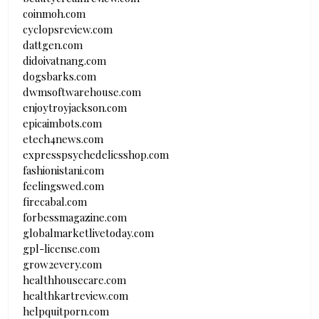
coinmoh.com
cyclopsreview.com
dattgen.com
didoivatnang.com
dogsbarks.com
dwmsoftwarehouse.com
enjoytroyjackson.com
epicaimbots.com
etech4news.com
expresspsychedelicsshop.com
fashionistani.com
feelingswed.com
firecabal.com
forbessmagazine.com
globalmarketlivetoday.com
gpl-license.com
grow2every.com
healthhousecare.com
healthkartreview.com
helpquitporn.com