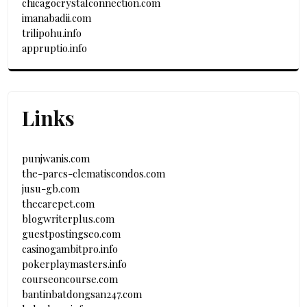
chicagocrystalconnection.com
imanabadii.com
trilipohu.info
appruptio.info
Links
punjwanis.com
the-parcs-clematiscondos.com
jusu-gb.com
thecarepet.com
blogwriterplus.com
guestpostingseo.com
casinogambitpro.info
pokerplaymasters.info
courseoncourse.com
bantinbatdongsan247.com