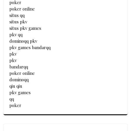
poker
poker online
situs qq
situs pkv
situs pkv games
pkv qq
dominoqq pkv
pkv games bandarqq
pkv
pkv
bandarqq
poker online
dominoqq
qiu qiu
pkv games
qq
poker